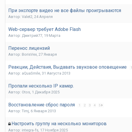
При экспорте видео не все файлы проигрываются
Автор:
Valet2
,
24 Апреля
Web-сервер требует Adobe Flash
Автор:
Дмитрий77
,
19 Марта
Перенос лицензий
Автор:
BorisVex
,
27 Января
Реакции, Действия, Выдавать звуковое оповещение
Автор:
aQuaSmile
,
31 Августа 2013
Пропали несколько IP камер.
Автор:
Otos
,
1 Декабря 2025
Восстановление сброс пароля
1
2
3
4
5
Автор:
Timj
,
6 Января 2013
Настроить группу на несколько мониторов
Автор:
integra-fs
,
17 Ноября 2025