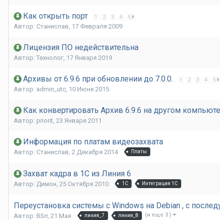
Как открыть порт
1
2
3
4
5
Автор:
Станислав
,
17 Февраля 2009
Лицензия ПО недействительна
Автор:
Технолог
,
17 Января 2019
Архивы от 6.9.6 при обновлении до 7.0.0.
1
2
3
4
5
Автор:
admin_utc
,
10 Июня 2015
Как конвертировать Архив 6.9.6 на другом компьют
Автор:
priorit
,
23 Января 2011
Информация по платам видеозахвата
Автор:
Станислав
,
2 Декабря 2014
Платы
Захват кадра в 1С из Линия 6
Автор:
Димон
,
25 Октября 2010
1С
Интеграция 1С
Переустановка системы с Windows на Debian , с посл
(и еще 3 )
Автор:
BSrr
,
21 Мая
линия_7
линия_8