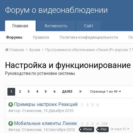
Форум о видеонаблюдении
Главная
Активность
Сайт
Форумы
Правила
Политика конфиденциальности
По
Главная
Архив
Программное обеспечение «Линия IP» версии 7.
Настройка и функционирование
Руководства по установке системы
Страница 1 из 49
1
2
3
4
5
6
ДАЛЕЕ
Примеры настроек Реакций
1
2
3
4
Автор:
Станислав
,
15 Декабря 2010
Мобильные клиенты Линии.
1
2
3
4
29
(и еще 4 )
Автор:
Станислав
,
14 Сентября 2013
iPhone
iPad