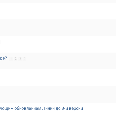
ере?
1
2
3
4
едующим обновлением Линии до 8-й версии