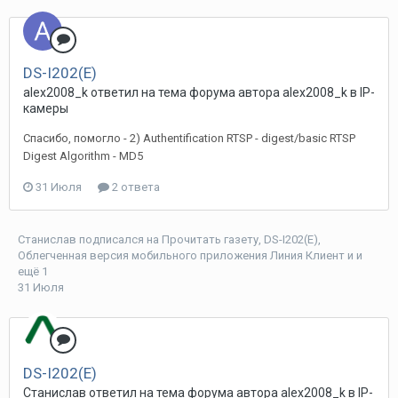
DS-I202(E)
alex2008_k ответил на тема форума автора alex2008_k в
IP-
камеры
Спасибо, помогло - 2) Authentification RTSP - digest/basic RTSP
Digest Algorithm - MD5
31 Июля
2 ответа
Станислав
подписался на
Прочитать газету
,
DS-I202(E)
,
Облегченная версия мобильного приложения Линия Клиент
и и
ещё 1
31 Июля
DS-I202(E)
Станислав ответил на тема форума автора alex2008_k в
IP-