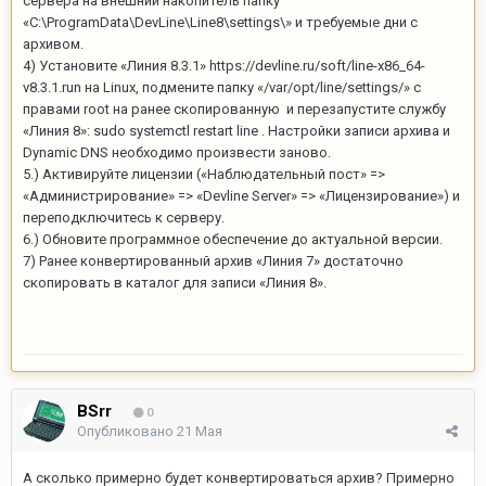
сервера на внешний накопитель папку
«C:\ProgramData\DevLine\Line8\settings\» и требуемые дни с
архивом.
4) Установите «Линия 8.3.1» https://devline.ru/soft/line-x86_64-
v8.3.1.run на Linux, подмените папку «/var/opt/line/settings/» с
правами root на ранее скопированную и перезапустите службу
«Линия 8»: sudo systemctl restart line . Настройки записи архива и
Dynamic DNS необходимо произвести заново.
5.) Активируйте лицензии («Наблюдательный пост» =>
«Администрирование» => «Devline Server» => «Лицензирование») и
переподключитесь к серверу.
6.) Обновите программное обеспечение до актуальной версии.
7) Ранее конвертированный архив «Линия 7» достаточно
скопировать в каталог для записи «Линия 8».
BSrr
0
Опубликовано
21 Мая
А сколько примерно будет конвертироваться архив? Примерно