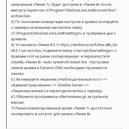
записанный «Линия 7», будет доступен в «Линия 8» после
импорта скриптом «C:Program FilesDevLineLine8convert-line7-
archive.bat».
3) По окончании конвертации настроек и архива скопируйте
с сервера на внешний накопитель папку
«C:\ProgramData\DevLine\Line8\settings\» и требуемые дни с
архивом.
4) Установите «Линия 8.3.1» https://devline.ru/soft/line-x86_64-
v8.3.1.run на Linux, подмените папку «/var/opt/line/settings/» с
правами root на ранее скопированную и перезапустите
службу «Линия 8»: sudo systemctl restart line . Настройки
записи архива и Dynamic DNS необходимо произвести
заново.
5.) Активируйте лицензии («Наблюдательный пост» =>
«Администрирование» => «Devline Server» =>
«Лицензирование») и переподключитесь к серверу.
6.) Обновите программное обеспечение до актуальной
версии.
7) Ранее конвертированный архив «Линия 7» достаточно
скопировать в каталог для записи «Линия 8».