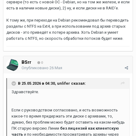
сервере (то есть с новой ОС - Debian, но на том же железе, и если
есть в наличии новые диски), 2) ну, и если диски не в RAID'е.
К тому же, при переходе на Debian рекомендовал бы переводить
разделы с NTFS на Ext4, а при использовании под архив старых
дисков - это приведёт к потере архива. Хоть Debian и умеет
работать с NTFS, но скорость обработки потоков будет ниже.
BSrr
0
Опубликовано
26 Мая
В 25.05.2026 в 04:30,
unlifer
сказал:
Здравствуйте.
Если с руководством согласовано, и есть возможность
какое-то время придержать эти диски с архивами, то,
думаю, без проблем можно будет оставить на каком-нибудь
ПК старую версию Линии
без лицензий как клиентскую
часть
и по необходимости просматривать архивы через