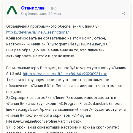
Станислав
0
Опубликовано
21 Мая
Ограничения программного обеспечения «Линия 8»
https://devline.ru/line_8_restrictions/
Конвертировать не обязательно на этом компьютере,
настройки «Линии 7» "C:\Program Files\DevLine\Line\CFG"
Ещё раз обращаю Ваше внимание на то, что лицензии
активировать на этом шаге не нужно.
Если компьютер у Вас один, попробуйте через установку «Линии»
8.1.3 x64
https://devline.ru/soft/line-x86_64-v20230921.exe
1) На существующем сервере установите программное
обеспечение «Линия 8.3.1». Лицензии активировать на этом шаге
не нужно.
2) Серверные настройки «Линия 7» можно импортировать в
«Линия 8», используя скрипт «C:Program FilesDevLineLine8import-
line7-settings.bat». Архив, записанный «Линия 7», будет доступен в
«Линия 8» после импорта скриптом «C:Program
FilesDevLineLine8convert-line7-archive.bat».
3) По окончании конвертации настроек и архива скопируйте с