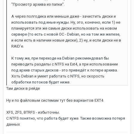
"Просмотр архива из папки".
А через полгодика или меньше даже - зачистить диски и
использовать под иные нужды. Ну, это, конечно, если 1) не
планируется эти же самые диски использовать на новом
сервере (то есть с новой ОС - Debian, но на том же железе,
и если есть в наличии новые диски), 2) ну, и если диски не в
RAID'е.
К тому же, при переходе на Debian рекомендовал бы
переводить разделы с NTFS на Ext4, а при использовании
под архив старых дисков - это приведёт к потере архива.
Хоть Debian и умеет работать с NTFS, но скорость
обработки потоков будет ниже.
Там диски в рейде
Ну и по файловым системам тут без вариантов EXT4
XFS, ZFS, BTRFS - избыточны.
С NTFS понятно, что работа будет хуже. Также возможна потеря
данных