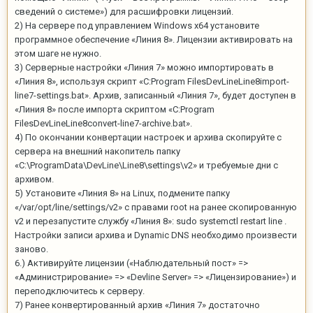
сведений о системе») для расшифровки лицензий.
2) На сервере под управлением Windows х64 установите
программное обеспечение «Линия 8». Лицензии активировать на
этом шаге не нужно.
3) Серверные настройки «Линия 7» можно импортировать в
«Линия 8», используя скрипт «C:Program FilesDevLineLine8import-
line7-settings.bat». Архив, записанный «Линия 7», будет доступен в
«Линия 8» после импорта скриптом «C:Program
FilesDevLineLine8convert-line7-archive.bat».
4) По окончании конвертации настроек и архива скопируйте с
сервера на внешний накопитель папку
«C:\ProgramData\DevLine\Line8\settings\v2» и требуемые дни с
архивом.
5) Установите «Линия 8» на Linux, подмените папку
«/var/opt/line/settings/v2» с правами root на ранее скопированную
v2 и перезапустите службу «Линия 8»: sudo systemctl restart line .
Настройки записи архива и Dynamic DNS необходимо произвести
заново.
6.) Активируйте лицензии («Наблюдательный пост» =>
«Администрирование» => «Devline Server» => «Лицензирование») и
переподключитесь к серверу.
7) Ранее конвертированный архив «Линия 7» достаточно