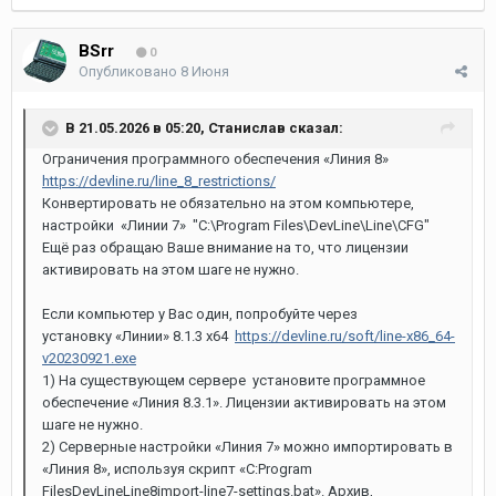
BSrr
0
Опубликовано
8 Июня
В 21.05.2026 в 05:20,
Станислав
сказал:
Ограничения программного обеспечения «Линия 8»
https://devline.ru/line_8_restrictions/
Конвертировать не обязательно на этом компьютере,
настройки «Линии 7» "C:\Program Files\DevLine\Line\CFG"
Ещё раз обращаю Ваше внимание на то, что лицензии
активировать на этом шаге не нужно.
Если компьютер у Вас один, попробуйте через
установку «Линии» 8.1.3 x64
https://devline.ru/soft/line-x86_64-
v20230921.exe
1) На существующем сервере установите программное
обеспечение «Линия 8.3.1». Лицензии активировать на этом
шаге не нужно.
2) Серверные настройки «Линия 7» можно импортировать в
«Линия 8», используя скрипт «C:Program
FilesDevLineLine8import-line7-settings.bat». Архив,