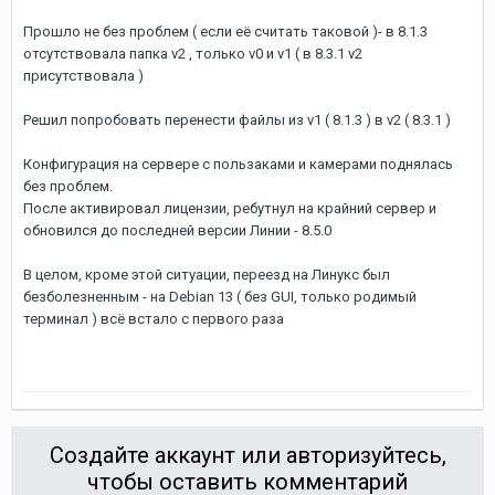
Прошло не без проблем ( если её считать таковой )- в 8.1.3
отсутствовала папка v2 , только v0 и v1 ( в 8.3.1 v2
присутствовала )
Решил попробовать перенести файлы из v1 ( 8.1.3 ) в v2 ( 8.3.1 )
Конфигурация на сервере с пользаками и камерами поднялась
без проблем.
После активировал лицензии, ребутнул на крайний сервер и
обновился до последней версии Линии - 8.5.0
В целом, кроме этой ситуации, переезд на Линукс был
безболезненным - на Debian 13 ( без GUI, только родимый
терминал ) всё встало с первого раза
Создайте аккаунт или авторизуйтесь,
чтобы оставить комментарий