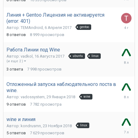
Июня
2019
Линия + Gentoo Лицензия не активируется
(error: 401)
23
Автор:
TEMAndroid
,
6 Апреля 2017
gentoo
Июня
8
ответов
8 999
просмотров
2022
Работа Линии под Wine
Автор:
vadkol
,
16 Августа 2017
ubuntu
linux
8
(и еще 2 )
Ноября
3
ответа
7 998
просмотров
2017
Отложенный запуска наблюдательного поста в
wine.
30
Автор:
vadossystem
,
29 Января 2018
wine
Января
9
ответов
7 782
просмотра
2018
wine и линия
Автор:
kondrusmn
,
23 Ноября 2018
linux
16
5
ответов
7 629
просмотров
Апреля