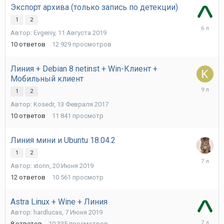
Экспорт архива (только запись по детекции)
1
2
14
Автор:
Evgeniy
,
11 Августа 2019
Августа
2019
10
ответов
12 929
просмотров
Линия + Debian 8 netinst + Win-Клиент +
Мобильный клиент
21
1
2
Февраля
Автор:
Kosedr
,
13 Февраля 2017
2017
10
ответов
11 841
просмотр
Линия мини и Ubuntu 18.04.2
1
2
21
Автор:
xtonn
,
20 Июня 2019
Июня
2019
12
ответов
10 561
просмотр
Astra Linux + Wine + Линия
Автор:
hardlucas
,
7 Июня 2019
10
8
ответов
10 335
просмотров