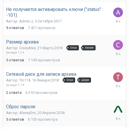
2019
Не получается активировать ключи ("status" :
-101).
5
Автор:
Admin.z
,
5 Октября 2017
Октября
9
ответов
7 421
просмотр
2017
Размер архива
Автор:
CrazyAlex
,
21 Марта 2018
linux
линия
23
(и еще 1 )
Марта
5
ответов
7 145
просмотров
2018
Сетевой диск для записи архива
Автор:
Tm174
,
16 Января 2018
linux
шара
17
(и еще 1 )
Января
2
ответа
6 310
просмотров
2018
Сброс пароля
Автор:
AlexeySm
,
20 Апреля 2018
23
5
ответов
6 153
просмотра
Апреля
2018