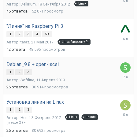
Автор:
Dellirium
,
18 Сентября 2012
Linux
Мая
2021
46
ответов
52 071
просмотр
"Линия" на Raspberry Pi 3
1
2
3
4
5
23
Автор:
taraz
,
21 Мая 2017
Linux Raspberry Pi
Мая
2020
42
ответа
48 595
просмотров
Debian_9.8 + open-iscsi
1
2
3
16
Автор:
Softline
,
11 Апреля 2019
Апреля
2019
26
ответов
30 914
просмотров
Установка линии на Linux
1
2
3
23
Автор:
Henri
,
3 Февраля 2017
Linux
ubuntu
Июля
(и еще 2 )
2021
25
ответов
30 692
просмотра