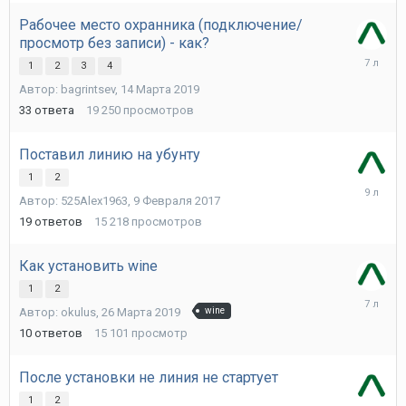
Рабочее место охранника (подключение/
просмотр без записи) - как?
22
1
2
3
4
Марта
Автор:
bagrintsev
,
14 Марта 2019
2019
33
ответа
19 250
просмотров
Поставил линию на убунту
1
2
19
Автор:
525Alex1963
,
9 Февраля 2017
Марта
2017
19
ответов
15 218
просмотров
Как установить wine
1
2
2
Автор:
okulus
,
26 Марта 2019
wine
Июня
2019
10
ответов
15 101
просмотр
После установки не линия не стартует
1
2