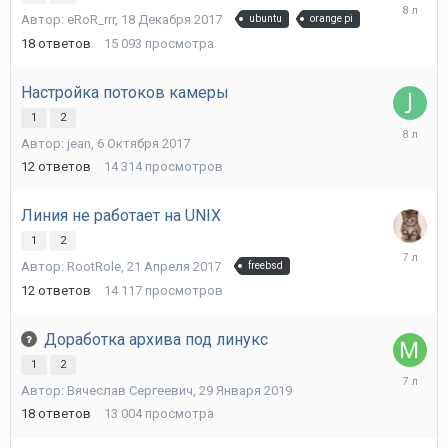
18
Автор:
eRoR_rrr
,
18 Декабря 2017
ubuntu
orange pi
Декабря
2017
18
ответов
15 093
просмотра
Настройка потоков камеры
1
2
9
Автор:
jean
,
6 Октября 2017
Октября
2017
12
ответов
14 314
просмотров
Линия не работает на UNIX
1
2
22
Автор:
RootRole
,
21 Апреля 2017
freebsd
Сентябр
2018
12
ответов
14 117
просмотров
Доработка архива под линукс
1
2
21
Автор:
Вячеслав Сергеевич
,
29 Января 2019
Марта
2019
18
ответов
13 004
просмотра