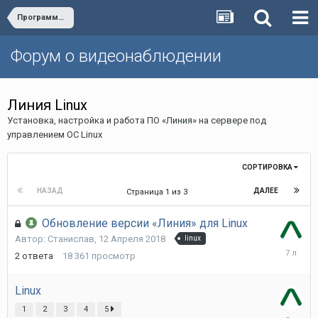
Программное обеспечение «Линия IP» версии 7.*.*
Форум о видеонаблюдении
Линия Linux
Установка, настройка и работа ПО «Линия» на сервере под
управлением ОС Linux
СОРТИРОВКА
НАЗАД
ДАЛЕЕ
Страница 1 из 3
Обновление версии «Линия» для Linux
Автор:
Станислав
,
12 Апреля 2018
linux
6
2
ответа
18 361
просмотр
Марта
2019
Linux
1
2
3
4
5
13