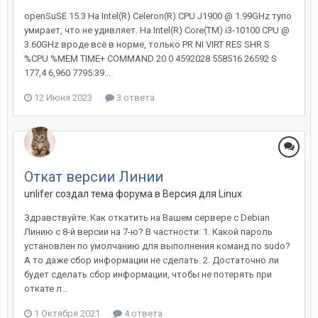
openSuSE 15.3 На Intel(R) Celeron(R) CPU J1900 @ 1.99GHz тупо
умирает, что не удивляет. На Intel(R) Core(TM) i3-10100 CPU @
3.60GHz вроде всё в норме, только PR NI VIRT RES SHR S
%CPU %MEM TIME+ COMMAND 20 0 4592028 558516 26592 S
177,4 6,960 7795:39...
12 Июня 2023
3 ответа
Откат версии Линии
unlifer создал тема форума в
Версия для Linux
Здравствуйте. Как откатить на Вашем сервере с Debian
Линию с 8-й версии на 7-ю? В частности: 1. Какой пароль
установлен по умолчанию для выполнения команд по sudo?
А то даже сбор информации не сделать. 2. Достаточно ли
будет сделать сбор информации, чтобы не потерять при
откате л...
1 Октября 2021
4 ответа