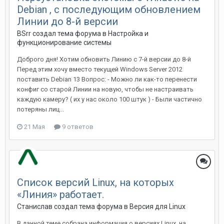
Debian , с последующим обновлением
Линии до 8-й версии
BSrr создал тема форума в
Настройка и
функционирование системы
Доброго дня! Хотим обновить Линию с 7-й версии до 8-й
Перед этим хочу вместо текущей Windows Server 2012
поставить Debian 13 Вопрос: - Можно ли как-то перенести
конфиг со старой Линии на новую, чтобы не настраивать
каждую камеру? ( их у нас около 100 штук ) - Были частично
потеряны лиц...
21 Мая
9 ответов
Cписок версий Linux, на которых
«Линия» работает.
Станислав создал тема форума в
Версия для Linux
В данной теме собрана информация о версиях Linux, на