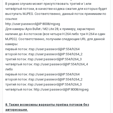
В редких случаях может присутствовать третий и \ или
четвёртый потоки, в качестве кодека сжатия для которых будет
выступать MJPEG. Соответственно, данный поток принимаем по
ссылке:
http://user:password@IP:8008/mjpeg
Для камеры Apix Bullet / M2 Lite 28, к примеру, характерно
наличие до 4-х потоков (все четыре H.264 либо три H.264 и один
MJPEG). Соответственно, получаем следующие URL для данной
камеры:
первый поток: rtsp://user:password@IP:554/h264
второй поток: rtsp://user:password@IP:554/h264_2
третий поток: rtsp://user:password@IP:554/h264_3
четвёртый поток: rtsp://user:password@IP:554/h264_4
либо
первый поток: rtsp://user:password@IP:554/h264
второй поток: rtsp://user:password@IP:554/h264_2
третий поток: rtsp://user:password@IP:554/h264_3
четвёртый поток: http://user:password@IP:8008/mjpeg
8. Также возможны варианты приёма потоков без
авторизации.