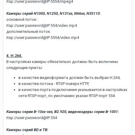
rtsp://user:password@IP:5554/mpeg4
Камеры серий N1000, N1250, N131xx, N66xx, N35110:
основной поток:
rtsp://user:password@IP:554/video.mp4
дополнительный поток:
rtsp://user:password@IP:5554/video.mp4
4. H.264.
В настройках камеры обязательно должны быть включены
следующие пункты:
в качестве видеоформата должен быть выбран H.264,
в качестве потока - RTSP поверх HTTP,
в качестве порта подключения указывается в настройках
сети RTSP-порт, по умолчанию указан RTSP-порт 554.
Камеры серии B-10xx-xxx, B2.920, видеокодеры серии B-1001:
rtsp://user:password@IP:554
Камеры серий BD и TB: