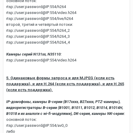
основной поток:
rtsp://user:password@IP:554/h264
rtsp://user:password@IP:554/video.h264
rtsp://user:password@IP:554/live/h264
второй, третий и четвёртый потоки:
rtsp://user:password@IP:554/h264_2
rtsp://user:password@IP:554/h264_3
rtsp://user:password@IP:554/h264_4
Камеры серий N131xx, N35110:
rtsp://user:password@IP:554/video.h264
5. Одинаковые формы запроса и для MJPEG
(если есть
поддержка), и для H.264
(если есть поддержка), и для H.265
(если есть поддержка)
.
IP-домофоны, камеры B-серии (В17xxхх, В27xxхх, PTZ-камеры),
видеорегистраторы B-серии (B1001, B1011, B1012, B1014, B1014H,
B1018 и их аналоги с wi-fi-модулями), DK-серия, камеры NK-серии:
основной поток:
rtsp://user:password@IP:554/av0_0
либо