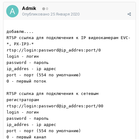
Admik
0
Опубликовано
25 Января 2020
добавлю....

RTSP ссылка для подключения к IP видеокамерам EVC-
*, PX-IP3-*

rtsp://login:password@ip_addres:port/0 

login - логин

password - пароль

ip_addres - ip адрес

port - порт (554 по умолчанию)

0 - первый поток

RTSP ссылка для подключения к сетевым 
регистраторам

rtsp://login:password@ip_addres:port/00 

login - логин

password - пароль

ip_addres - ip адрес

port - порт (554 по умолчанию)

0 - первый канал
