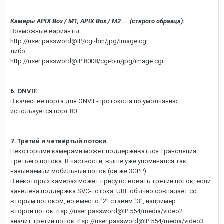
Камеры APIX Box / M1, APIX Box / M2 ... (старого образца):
Возможные варианты:
http://user:password@IP/cgi-bin/jpg/image.cgi
либо
http://user:password@IP:8008/cgi-bin/jpg/image.cgi
6. ONVIF.
В качестве порта для ONVIF-протокола по умолчанию
используется порт 80.
7. Третий и четвёртый потоки.
Некоторыми камерами может поддерживаться трансляция
третьего потока. В частности, выше уже упоминался так
называемый мобильный поток (он же 3GPP).
В некоторых камерах может присутствовать третий поток, если
заявлена поддержка SVC-потока. URL обычно совпадает со
вторым потоком, но вместо "2" ставим "3", например:
второй поток: rtsp://user:password@IP:554/media/video2
значит третий поток: rtsp://user:password@IP:554/media/video3