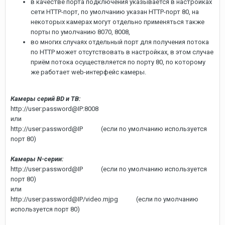
в качестве порта подключения указывается в настройках
сети HTTP-порт, по умолчанию указан HTTP-порт 80, на
некоторых камерах могут отдельно применяться также
порты по умолчанию 8070, 8008,
во многих случаях отдельный порт для получения потока
по HTTP может отсутствовать в настройках, в этом случае
приём потока осуществляется по порту 80, по которому
же работает web-интерфейс камеры.
Камеры серий BD и TB:
http://user:password@IP:8008
или
http://user:password@IP (если по умолчанию используется
порт 80)
Камеры N-серии:
http://user:password@IP (если по умолчанию используется
порт 80)
или
http://user:password@IP/video.mjpg (если по умолчанию
используется порт 80)