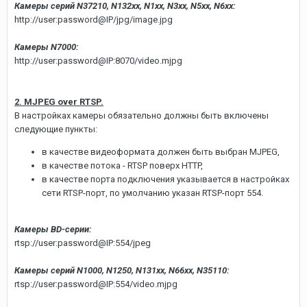
Камеры серий N37210, N132xx, N1xx, N3xx, N5xx, N6xx:
http://user:password@IP/jpg/image.jpg
Камеры N7000:
http://user:password@IP:8070/video.mjpg
2. MJPEG over RTSP.
В настройках камеры обязательно должны быть включены
следующие пункты:
в качестве видеоформата должен быть выбран MJPEG,
в качестве потока - RTSP поверх HTTP,
в качестве порта подключения указывается в настройках
сети RTSP-порт, по умолчанию указан RTSP-порт 554.
Камеры BD-серии:
rtsp://user:password@IP:554/jpeg
Камеры серий N1000, N1250, N131xx, N66xx, N35110:
rtsp://user:password@IP:554/video.mjpg