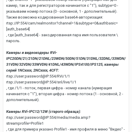
камер, так и для регистраторов начинается с "1"), subtype=0 -
указываем номер потока (0 - основной, 1 - дополнительный).
Также возможна кодированная base64-авторизация:
rtsp://IP:554/cam/realmonitor?channel=1&subtype=0&authbasic=
[auth_base64]
, где [auth_base64] - закодированная пара имя пользователя \
пароль.
Камеры и видеокодеры RVi-
IPC20DN/21/21DN/21DNL/23WDN/50DN/51DN/31DNL/32DNL/33WDN/
31VD­N/32VDN/33WVDN/41DNL/43WDN/IPS4100/IPS125, камеры
серий 1NCxxxx,
2NCxxxx, 4CFT
:
rtsp://user:password@IP:554/RVi/1/1
rtsp://user:password@IP:554/snl/live/1/1
, где /1/1 - поток, первая цифра - номер канала (нумерация
начинается с "1"), вторая цифра - номер потока (1 - основной, 2 -
дополнительный).
Камеры RVi-IPC12/12W (старого образца):
rtsp://user:password@IP:554/media/media.amp?
streamprofile=Profile1
, где для примера указано Profile1 - имя профиля в меню "Видео" -