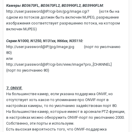
Камеры BD3670FL, BD3670FL2, BD3990FL2, BD3990FLM:
http://user:password@IP/cgi-bin/jpg/image.cgi? (хотя бы на
одном из потоков должен быть включен MJPEG, разрешение
изображения соответствует разрешению потока, на котором
включен MJPEG)
Серии N1000, N1250, N131xx, N66xx, N35110:
http://user:password@IP/jpg/image.jpg (порт по умолчанию
80)
или
http://user:password@IP/cgi-bin/view/image?pro_[CHANNEL]
(порт по умолчанию 80)
7. ONVIF.
На большинстве камер, если указана поддержка ONVIF, но
отсутствует хоть какое-то упоминание про ONVIF-порт в
настройках камеры, то по умолчанию задействован порт 80.
На большинстве камер, которые имеют в арсенале PTZ-функции,
в настройках можно обноружить ONVIF-порт по умолчанию 2000.
Собственно, эти порты и используем.
Есть высокая вероятность того, что ONVIF-поддержка