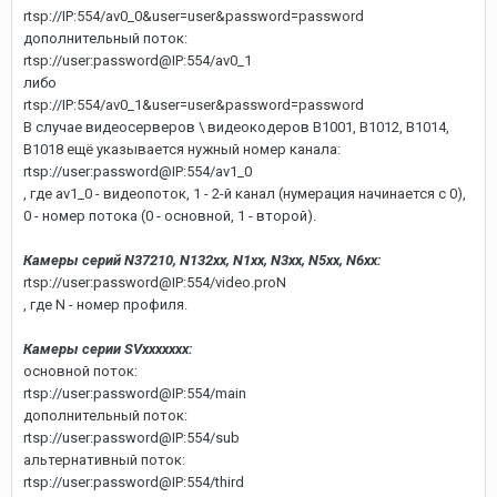
rtsp://IP:554/av0_0&user=user&password=password
дополнительный поток:
rtsp://user:password@IP:554/av0_1
либо
rtsp://IP:554/av0_1&user=user&password=password
В случае видеосерверов \ видеокодеров B1001, B1012, B1014,
B1018 ещё указывается нужный номер канала:
rtsp://user:password@IP:554/av1_0
, где av1_0 - видеопоток, 1 - 2-й канал (нумерация начинается с 0),
0 - номер потока (0 - основной, 1 - второй).
Камеры серий N37210, N132xx, N1xx, N3xx, N5xx, N6xx:
rtsp://user:password@IP:554/video.proN
, где N - номер профиля.
Камеры серии SVxxxxxxx:
основной поток:
rtsp://user:password@IP:554/main
дополнительный поток:
rtsp://user:password@IP:554/sub
альтернативный поток:
rtsp://user:password@IP:554/third