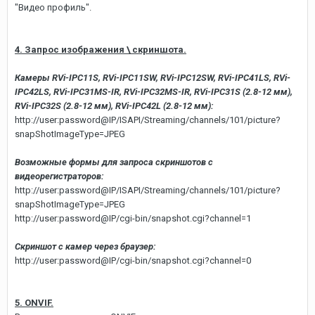
"Видео профиль".
4. Запрос изображения \ скриншота.
Камеры RVi-IPC11S, RVi-IPC11SW, RVi-IPC12SW, RVi-IPC41LS, RVi-
IPC42LS, RVi-IPC31MS-IR, RVi-IPC32MS-IR, RVi-IPC31S (2.8-12 мм),
RVi-IPC32S (2.8-12 мм), RVi-IPC42L (2.8-12 мм):
http://user:password@IP/ISAPI/Streaming/channels/101/picture?
snapShotImageType=JPEG
Возможные формы для запроса скриншотов с
видеорегистраторов:
http://user:password@IP/ISAPI/Streaming/channels/101/picture?
snapShotImageType=JPEG
http://user:password@IP/cgi-bin/snapshot.cgi?channel=1
Скриншот с камер через браузер:
http://user:password@IP/cgi-bin/snapshot.cgi?channel=0
5. ONVIF.