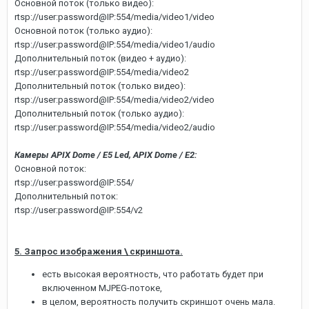
Основной поток (только видео):
rtsp://user:password@IP:554/media/video1/video
Основной поток (только аудио):
rtsp://user:password@IP:554/media/video1/audio
Дополнительный поток (видео + аудио):
rtsp://user:password@IP:554/media/video2
Дополнительный поток (только видео):
rtsp://user:password@IP:554/media/video2/video
Дополнительный поток (только аудио):
rtsp://user:password@IP:554/media/video2/audio
Камеры APIX Dome / E5 Led, APIX Dome / E2:
Основной поток:
rtsp://user:password@IP:554/
Дополнительный поток:
rtsp://user:password@IP:554/v2
5. Запрос изображения \ скриншота.
есть высокая вероятность, что работать будет при
включенном MJPEG-потоке,
в целом, вероятность получить скриншот очень мала.