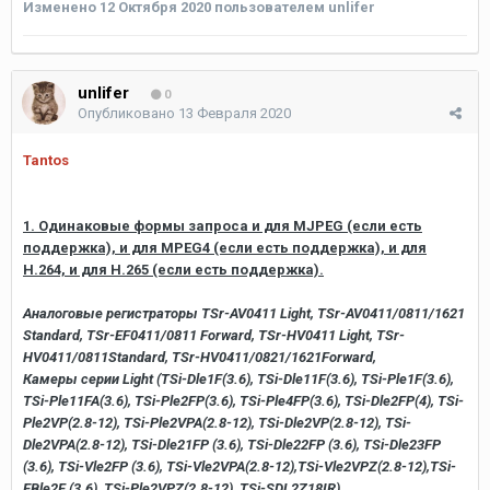
Изменено
12 Октября 2020
пользователем unlifer
unlifer
0
Опубликовано
13 Февраля 2020
Tantos
1. Одинаковые формы запроса и для MJPEG (если есть
поддержка), и для MPEG4 (если есть поддержка), и для
H.264, и для H.265 (если есть поддержка).
Аналоговые регистраторы TSr-AV0411 Light, TSr-AV0411/0811/1621
Standard, TSr-EF0411/0811 Forward, TSr-HV0411 Light, TSr-
HV0411/0811Standard, TSr-HV0411/0821/1621Forward,
Камеры серии Light (TSi-Dle1F(3.6), TSi-Dle11F(3.6), TSi-Ple1F(3.6),
TSi-Ple11FA(3.6), TSi-Ple2FP(3.6), TSi-Ple4FP(3.6), TSi-Dle2FP(4), TSi-
Ple2VP(2.8-12), TSi-Ple2VPA(2.8-12), TSi-Dle2VP(2.8-12), TSi-
Dle2VPA(2.8-12), TSi-Dle21FP (3.6), TSi-Dle22FP (3.6), TSi-Dle23FP
(3.6), TSi-Vle2FP (3.6), TSi-Vle2VPA(2.8-12),TSi-Vle2VPZ(2.8-12),TSi-
EBle2F (3.6), TSi-Ple2VPZ(2.8-12), TSi-SDL2Z18IR),