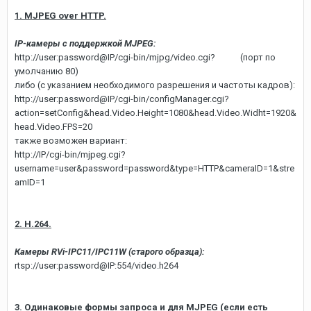
1. MJPEG over HTTP.
IP-камеры с поддержкой MJPEG:
http://user:password@IP/cgi-bin/mjpg/video.cgi? (порт по
умолчанию 80)
либо (с указанием необходимого разрешения и частоты кадров):
http://user:password@IP/cgi-bin/configManager.cgi?
action=setConfig&head.Video.Height=1080&head.Video.Widht=1920&
head.Video.FPS=20
также возможен вариант:
http://IP/cgi-bin/mjpeg.cgi?
username=user&password=password&type=HTTP&cameraID=1&stre
amID=1
2. H.264.
Камеры RVi-IPC11/IPC11W (старого образца):
rtsp://user:password@IP:554/video.h264
3.
Одинаковые формы запроса и для MJPEG
(если есть