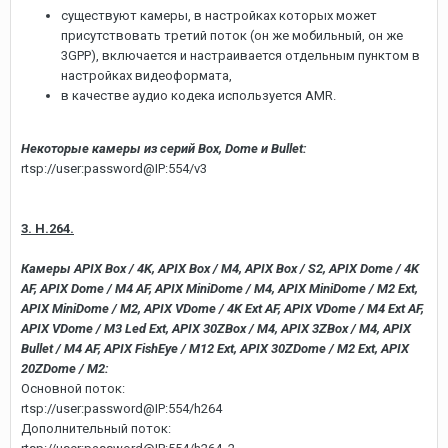
существуют камеры, в настройках которых может
присутствовать третий поток (он же мобильный, он же
3GPP), включается и настраивается отдельным пунктом в
настройках видеоформата,
в качестве аудио кодека используется AMR.
Некоторые камеры из серий Box, Dome и Bullet:
rtsp://user:password@IP:554/v3
3. H.264.
Камеры APIX Box / 4K, APIX Box / M4, APIX Box / S2, APIX Dome / 4K
AF, APIX Dome / M4 AF, APIX MiniDome / M4, APIX MiniDome / M2 Ext,
APIX MiniDome / M2, APIX VDome / 4K Ext AF, APIX VDome / M4 Ext AF,
APIX VDome / M3 Led Ext, APIX 30ZBox / M4, APIX 3ZBox / M4, APIX
Bullet / M4 AF, APIX FishEye / M12 Ext, APIX 30ZDome / M2 Ext, APIX
20ZDome / M2:
Основной поток:
rtsp://user:password@IP:554/h264
Дополнительный поток: