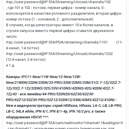
rtsp://user:password@IP:554/Streaming/Unicast/channels/102
, где 101 и 102 - потоки, первая цифра - номер канала, 0 -
используется в качестве условного разделителя, вторая цифра -
номер потока (1 - основной, 2 - дополнительный).
В случаях, когда регистраторы имеют 10 и более каналов, в
строке запроса вместо первой цифры ставится двузначное
число:
rtsp://user:password@IP:554/PSIA/streaming/channels/1101 (11-
й канал, 1-й поток)
rtsp://user:password@IP:554/Streaming/Unicast/channels/1202
(12-й канал, 2-й поток)
и т.д.
Камеры IPC11-New/11W-New/12-New/12W-
New/21WDN/22DN/23DN/23-PRO/32M/32MS/33M/31(2.7-12)/32(2.7-
12)/33(2.7-12)/32DNS/32S/33V/41DNS/42DNS/42S/42DN/42(2.7-
12)/43 - вся линейка/44-PRO/52DN20/62Z30/62Z30-
PRO/62Z12/52Z30-PRO/52Z12/52DN12/53M/43M3/42Z12/41DNL-
New и видеорегистраторы серий HDRxxxx, HRxxxx, LA-C, LB, LB-PRO,
LB-C, 04LA white, IPN 4/1, IPN 8/1-4p, IPN 16/2 pro, а также
оборудование HDCVI ***:
rtsp://user:password@IP:554/cam/realmonitor?channel=1&subtype=0
, где channel=1 - указываем номер канала (нумерация как для