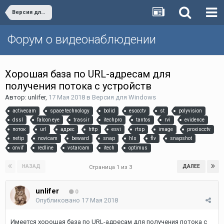
Версия для Windows
Форум о видеонаблюдении
Хорошая база по URL-адресам для
получения потока с устройств
Автор:
unlifer
,
17 Мая 2018
в
Версия для Windows
activecam
space technology
bolid
esocctv
st
polyvision
dssl
falcon eye
trassir
itechpro
tantos
rvi
evidence
поток
url
адрес
http
esvi
rtsp
image
proxiscctv
netip
novicam
beward
snap
hls
flv
snapshot
onvif
redline
vstarcam
itech
optimus
НАЗАД
ДАЛЕЕ
Страница 1 из 3
unlifer
0
Опубликовано
17 Мая 2018
Имеется хорошая база по URL-адресам для получения потока с