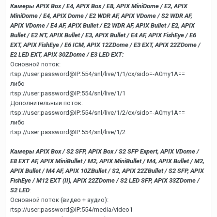
Камеры APIX Box / E4, APIX Box / E8, APIX MiniDome / E2, APIX
MiniDome / E4, APIX Dome / E2 WDR AF, APIX VDome / S2 WDR AF,
APIX VDome / E4 AF, APIX Bullet / E2 WDR AF, APIX Bullet / E2, APIX
Bullet / E2 NT, APIX Bullet / E3, APIX Bullet / E4 AF, APIX FishEye / E6
EXT, APIX FishEye / E6 ICM, APIX 12ZDome / E3 EXT, APIX 22ZDome /
E2 LED EXT, APIX 30ZDome / E3 LED EXT:
Основной поток:
rtsp://user:password@IP:554/snl/live/1/1/cx/sido=-A0my1A==
либо
rtsp://user:password@IP:554/snl/live/1/1
Дополнительный поток:
rtsp://user:password@IP:554/snl/live/1/2/cx/sido=-A0my1A==
либо
rtsp://user:password@IP:554/snl/live/1/2
Камеры APIX Box / S2 SFP, APIX Box / S2 SFP Expert, APIX VDome /
E8 EXT AF, APIX MiniBullet / M2, APIX MiniBullet / M4, APIX Bullet / M2,
APIX Bullet / M4 AF, APIX 10ZBullet / S2, APIX 22ZBullet / S2 SFP, APIX
FishEye / M12 EXT (II), APIX 22ZDome / S2 LED SFP, APIX 33ZDome /
S2 LED
:
Основной поток (видео + аудио):
rtsp://user:password@IP:554/media/video1