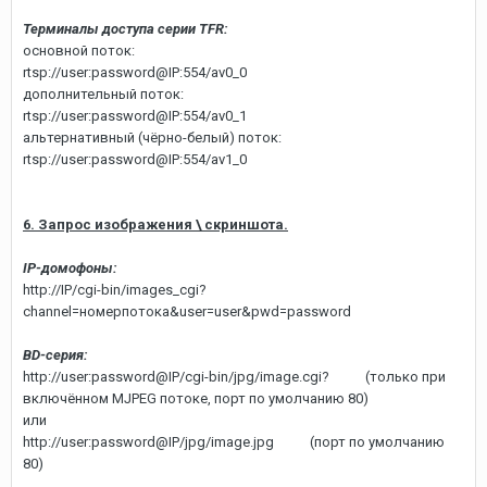
Терминалы доступа серии TFR:
основной поток:
rtsp://user:password@IP:554/av0_0
дополнительный поток:
rtsp://user:password@IP:554/av0_1
альтернативный (чёрно-белый) поток:
rtsp://user:password@IP:554/av1_0
6. Запрос изображения \ скриншота.
IP-домофоны:
http://IP/cgi-bin/images_cgi?
channel=номерпотока&user=user&pwd=password
BD-серия:
http://user:password@IP/cgi-bin/jpg/image.cgi? (только при
включённом MJPEG потоке, порт по умолчанию 80)
или
http://user:password@IP/jpg/image.jpg (порт по умолчанию
80)