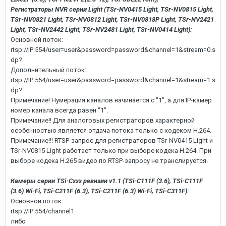
Регистраторы NVR серии Light (TSr-NV0415 Light, TSr-NV0815 Light,
TSr-NV0821 Light, TSr-NV0812 Light, TSr-NV0818P Light, TSr-NV2421
Light, TSr-NV2442 Light, TSr-NV2481 Light, TSr-NV0414 Light):
Основной поток:
rtsp://IP:554/user=user&password=password&channel=1&stream=0.s
dp?
Дополнительный поток:
rtsp://IP:554/user=user&password=password&channel=1&stream=1.s
dp?
Примечание! Нумерация каналов начинается с "1", а для IP-камер
номер канала всегда равен "1".
Примечание!! Для аналоговых регистраторов характерной
особенностью является отдача потока только с кодеком H.264.
Примечание!!! RTSP-запрос для регистраторов TSr-NV0415 Light и
TSr-NV0815 Light работает только при выборе кодека H.264. При
выборе кодека H.265 видео по RTSP-запросу не транслируется.
Камеры серии TSi-Cxxx ревизии v1.1 (TSi-C111F (3.6), TSi-C111F
(3.6) Wi-Fi, TSi-C211F (6.3), TSi-C211F (6.3) Wi-Fi, TSi-C311F):
Основной поток:
rtsp://IP:554/channel1
либо