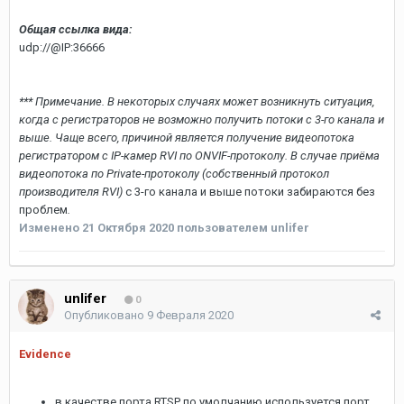
Общая ссылка вида:
udp://@IP:36666
*** Примечание. В некоторых случаях может возникнуть ситуация,
когда с регистраторов не возможно получить потоки с 3-го канала и
выше. Чаще всего, причиной является получение видеопотока
регистратором с IP-камер RVI по ONVIF-протоколу. В случае приёма
видеопотока по Private-протоколу (собственный протокол
производителя RVI)
с 3-го канала и выше потоки забираются без
проблем
.
Изменено
21 Октября 2020
пользователем unlifer
unlifer
0
Опубликовано
9 Февраля 2020
Evidence
в качестве порта RTSP по умолчанию используется порт