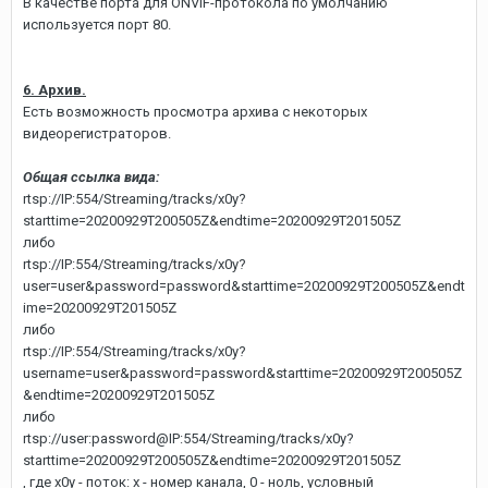
В качестве порта для ONVIF-протокола по умолчанию
используется порт 80.
6. Архив.
Есть возможность просмотра архива с некоторых
видеорегистраторов.
Общая ссылка вида:
rtsp://IP:554/Streaming/tracks/x0y?
starttime=20200929T200505Z&endtime=20200929T201505Z
либо
rtsp://IP:554/Streaming/tracks/x0y?
user=user&password=password&starttime=20200929T200505Z&endt
ime=20200929T201505Z
либо
rtsp://IP:554/Streaming/tracks/x0y?
username=user&password=password&starttime=20200929T200505Z
&endtime=20200929T201505Z
либо
rtsp://user:password@IP:554/Streaming/tracks/x0y?
starttime=20200929T200505Z&endtime=20200929T201505Z
, где x0y - поток: x - номер канала, 0 - ноль, условный