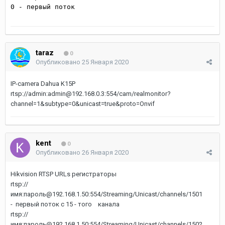
0 - первый поток
taraz
0
Опубликовано
25 Января 2020
IP-camera Dahua K15P
rtsp://admin:admin@192.168.0.3:554/cam/realmonitor?
channel=1&subtype=0&unicast=true&proto=Onvif
kent
0
Опубликовано
26 Января 2020
Hikvision RTSP URLs регистраторы
rtsp://
имя:пароль@192.168.1.50:554/Streaming/Unicast/channels/1501
- первый поток с 15 - того канала
rtsp://
имя:пароль@192.168.1.50:554/Streaming/Unicast/channels/1502