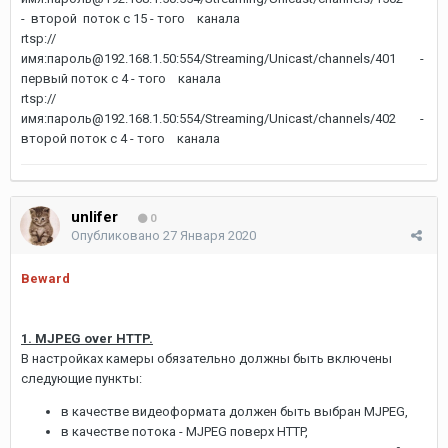
- второй поток с 15 - того канала
rtsp://
имя:пароль@192.168.1.50:554/Streaming/Unicast/channels/401 -
первый поток с 4 - того канала
rtsp://
имя:пароль@192.168.1.50:554/Streaming/Unicast/channels/402 -
второй поток с 4 - того канала
unlifer
0
Опубликовано
27 Января 2020
Beward
1. MJPEG over HTTP.
В настройках камеры обязательно должны быть включены
следующие пункты:
в качестве видеоформата должен быть выбран MJPEG,
в качестве потока - MJPEG поверх HTTP,