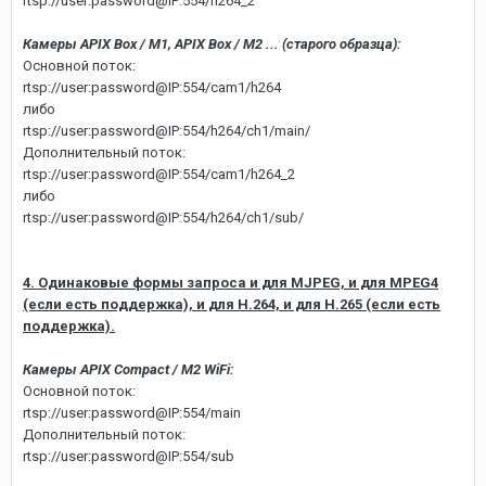
rtsp://user:password@IP:554/h264_2
Камеры APIX Box / M1, APIX Box / M2 ... (старого образца):
Основной поток:
rtsp://user:password@IP:554/cam1/h264
либо
rtsp://user:password@IP:554/h264/ch1/main/
Дополнительный поток:
rtsp://user:password@IP:554/cam1/h264_2
либо
rtsp://user:password@IP:554/h264/ch1/sub/
4. Одинаковые формы запроса и для MJPEG, и для MPEG4
(если есть поддержка), и для H.264, и для H.265 (если есть
поддержка).
Камеры APIX Compact / M2 WiFi:
Основной поток:
rtsp://user:password@IP:554/main
Дополнительный поток:
rtsp://user:password@IP:554/sub