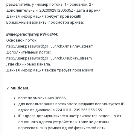
разделитель, y - номер потока: 1 - основной, 2 -
дополнительный, 20200929T200505Z - дата и время.
Данная информация требует проверки!!!
Возможные варианты просмотра архива:
Видеорегистратор RVi-08MA:
Основной поток:
rtsp://user:password@IP:554/chX/main/av_stream
Дополнительный поток:
rtsp://user:password@IP:554/chX/sub/av_stream
, где chX - номер канала.
Данная информация также требует проверки!!!
7. Multicast.
порт по умолчанию 36666,
для использования потокового вещания используется IP-
адрес из диапазона 224.0.0.0 - 239.255.255.255,
IP-адреса для мультикаста настраиваются отдельно от
основного адреса устройства и тоже не должны
пересекаться в рамках одной физической сети.