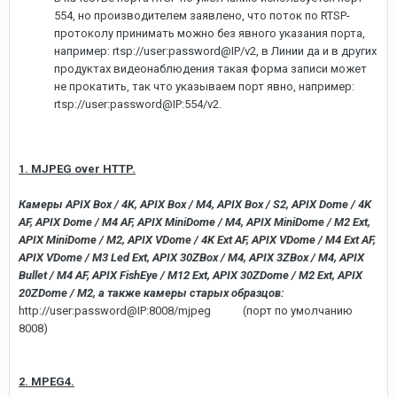
554, но производителем заявлено, что поток по RTSP-
протоколу принимать можно без явного указания порта,
например: rtsp://user:password@IP/v2, в Линии да и в других
продуктах видеонаблюдения такая форма записи может
не прокатить, так что указываем порт явно, например:
rtsp://user:password@IP:554/v2.
1. MJPEG over HTTP.
Камеры APIX Box / 4K, APIX Box / M4, APIX Box / S2, APIX Dome / 4K
AF, APIX Dome / M4 AF, APIX MiniDome / M4, APIX MiniDome / M2 Ext,
APIX MiniDome / M2, APIX VDome / 4K Ext AF, APIX VDome / M4 Ext AF,
APIX VDome / M3 Led Ext, APIX 30ZBox / M4, APIX 3ZBox / M4, APIX
Bullet / M4 AF, APIX FishEye / M12 Ext, APIX 30ZDome / M2 Ext, APIX
20ZDome / M2, а также камеры старых образцов:
http://user:password@IP:8008/mjpeg (порт по умолчанию
8008)
2. MPEG4.