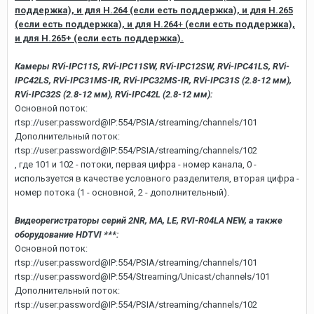
поддержка), и для H.264
(если есть поддержка), и для H.265
(если есть поддержка), и для H.264
+
(если есть поддержка),
и для H.265+
(если есть поддержка).
Камеры RVi-IPC11S, RVi-IPC11SW, RVi-IPC12SW, RVi-IPC41LS, RVi-
IPC42LS, RVi-IPC31MS-IR, RVi-IPC32MS-IR, RVi-IPC31S (2.8-12 мм),
RVi-IPC32S (2.8-12 мм), RVi-IPC42L (2.8-12 мм):
Основной поток:
rtsp://user:password@IP:554/PSIA/streaming/channels/101
Дополнительный поток:
rtsp://user:password@IP:554/PSIA/streaming/channels/102
, где 101 и 102 - потоки, первая цифра - номер канала, 0 -
используется в качестве условного разделителя, вторая цифра -
номер потока (1 - основной, 2 - дополнительный).
Видеорегистраторы серий 2NR, MA, LE, RVI-R04LA NEW, а также
оборудование HDTVI ***:
Основной поток:
rtsp://user:password@IP:554/PSIA/streaming/channels/101
rtsp://user:password@IP:554/Streaming/Unicast/channels/101
Дополнительный поток:
rtsp://user:password@IP:554/PSIA/streaming/channels/102