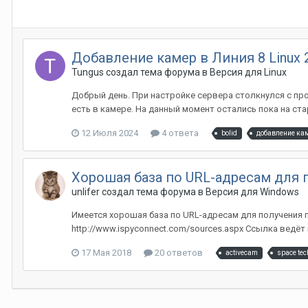
Добавление камер в Линия 8 Linux 
Tungus создал тема форума в
Версия для Linux
Добрый день. При настройке сервера столкнулся с про
есть в камере. На данный момент остались пока на ста
12 Июля 2024
4 ответа
bolid
добавление ка
Хорошая база по URL-адресам для 
unlifer создал тема форума в
Версия для Windows
Имеется хорошая база по URL-адресам для получения 
http://www.ispyconnect.com/sources.aspx Ссылка ведёт
17 Мая 2018
20 ответов
activecam
space tec