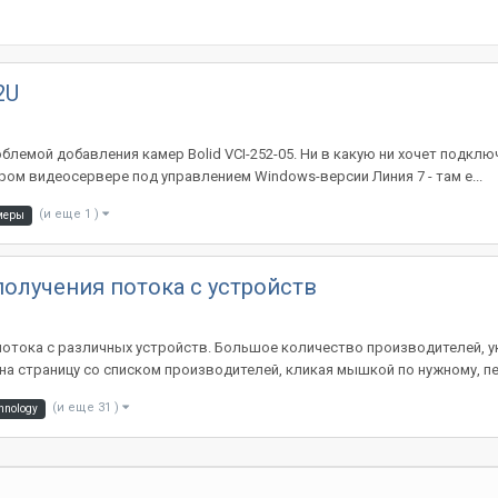
2U
блемой добавления камер Bolid VCI-252-05. Ни в какую ни хочет подкл
ром видеосервере под управлением Windows-версии Линия 7 - там е...
(и еще 1 )
меры
получения потока с устройств
потока с различных устройств. Большое количество производителей, у
 на страницу со списком производителей, кликая мышкой по нужному, пе
(и еще 31 )
hnology