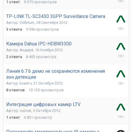
1
ответ
9 375
просмотров
Декабря
2012
TP-LINK TL-SC3430 3GPP Surveillance Camera
Автор:
Dellirium
,
28 Сентября 2012
1
3
ответа
9 596
просмотров
Декабря
2012
Камера Dahua IPC-HDBW3300
Автор:
Андерй
,
16 Ноября 2012
16
2
ответа
8 403
просмотра
Ноября
2012
Линия 6.7.6 демо не сохраняются изменения
зон детекции
9
Автор:
kvant-v
,
21 Октября 2012
Ноября
8
ответов
10 135
просмотров
2012
Интеграция цифровых камер LTV
Автор:
ox2net
,
5 Октября 2012
5
1
ответ
6 831
просмотр
Октября
2012
Подскажите мегапиксельную IP камеру с