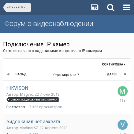
«Линия IP» Видеонаблюдение
Форум о видеонаблюдении
Подключение IP камер
Ответы на часто задаваемые вопросы по IP камерам.
СОРТИРОВКА
НАЗАД
ДАЛЕЕ
Страница 6 из 7
HIKVISON
Автор:
Magvet
,
22 Июля 2013
22
список поддерживаемых камер
Июля
0
ответов
7 325
просмотров
2013
видеоканал нет захвата
Автор:
vladinar67
,
12 Апреля 2013
15