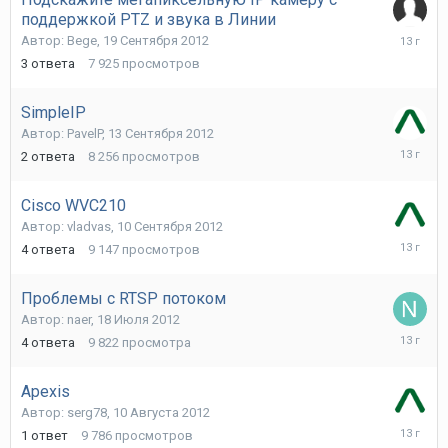
поддержкой PTZ и звука в Линии
20
Автор:
Bege
,
19 Сентября 2012
Сентябр
3
ответа
7 925
просмотров
2012
SimpleIP
Автор:
PavelP
,
13 Сентября 2012
14
2
ответа
8 256
просмотров
Сентябр
2012
Cisco WVC210
Автор:
vladvas
,
10 Сентября 2012
11
4
ответа
9 147
просмотров
Сентябр
2012
Проблемы с RTSP потоком
Автор:
naer
,
18 Июля 2012
13
4
ответа
9 822
просмотра
Августа
2012
Apexis
Автор:
serg78
,
10 Августа 2012
11
1
ответ
9 786
просмотров
Августа