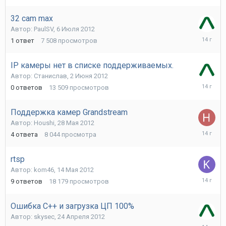
2012
32 cam max
Автор:
PaulSV
,
6 Июля 2012
6
1
ответ
7 508
просмотров
Июля
2012
IP камеры нет в списке поддерживаемых.
Автор:
Станислав
,
2 Июня 2012
2
0
ответов
13 509
просмотров
Июня
2012
Поддержка камер Grandstream
Автор:
Houshi
,
28 Мая 2012
29
4
ответа
8 044
просмотра
Мая
2012
rtsp
Автор:
kom46
,
14 Мая 2012
16
9
ответов
18 179
просмотров
Мая
2012
Ошибка С++ и загрузка ЦП 100%
Автор:
skysec
,
24 Апреля 2012
25