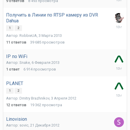
9
ответов
8 493
просмотра
Апреля
2013
Получить в Линии по RTSP камеру из DVR
Dahua
6
1
2
Марта
Автор:
RobbieUA
,
3 Марта 2013
2013
11
ответов
39 685
просмотров
IP по WiFi
Автор:
Snake
,
6 Февраля 2013
6
1
ответ
6 914
просмотров
Февраля
2013
PLANET
1
2
6
Автор:
Dmitry Brazhnikov
,
3 Апреля 2012
Февраля
2013
12
ответов
19 362
просмотра
Linovision
Автор:
sovic
,
21 Декабря 2012
21