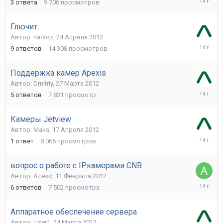
3
ответа
9 706
просмотров
Апреля
2012
Глючит
Автор:
narkoz
,
24 Апреля 2012
25
9
ответов
14 308
просмотров
Апреля
2012
Поддержка камер Apexis
Автор:
Dmitriy
,
27 Марта 2012
20
5
ответов
7 831
просмотр
Апреля
2012
Камеры Jetview
Автор:
Maks
,
17 Апреля 2012
17
1
ответ
8 066
просмотров
Апреля
2012
вопрос о работе с IPкамерами CNB
Автор:
Алекс
,
11 Февраля 2012
27
6
ответов
7 502
просмотра
Марта
2012
Аппаратное обеспечение сервера
Автор:
User1
,
24 Марта 2012