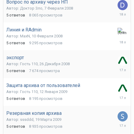
Вопрос по архиву через НП
Автор:
Доктор Зло
,
7 Февраля 2008
8
5
ответов
8 065
просмотров
Февраля
2008
Линия и RAdmin
26
Автор:
MaxN
,
10 Февраля 2008
Февраля
5
ответов
9 295
просмотров
2008
экспорт
Автор:
Гость 110
,
26 Декабря 2008
26
5
ответов
7 674
просмотра
Декабря
2008
Защита архива от пользователей
Автор:
Гость 110
,
12 Января 2009
14
5
ответов
8 195
просмотров
Января
2009
Резервная копия архива
Автор:
sssddd
,
19 Марта 2009
20
5
ответов
8 935
просмотров
Марта