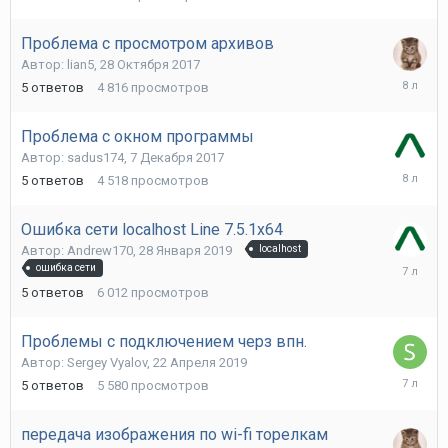
Июня
2017
Проблема с просмотром архивов
Автор:
lian5
,
28 Октября 2017
29
5
ответов
4 816
просмотров
Октября
2017
Проблема с окном программы
Автор:
sadus174
,
7 Декабря 2017
7
5
ответов
4 518
просмотров
Декабря
2017
Ошибка сети localhost Line 7.5.1x64
Автор:
Andrew170
,
28 Января 2019
localhost
29
ошибка сети
Января
5
ответов
6 012
просмотров
2019
Проблемы с подключением черз впн.
Автор:
Sergey Vyalov
,
22 Апреля 2019
22
5
ответов
5 580
просмотров
Апреля
2019
передача изображения по wi-fi торелкам