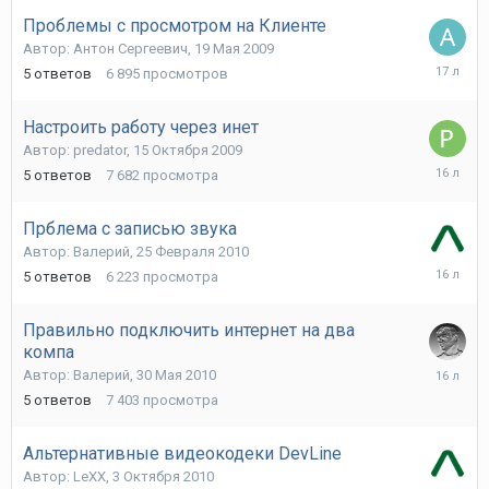
2009
Проблемы с просмотром на Клиенте
Автор:
Антон Сергеевич
,
19 Мая 2009
20
5
ответов
6 895
просмотров
Мая
2009
Настроить работу через инет
Автор:
predator
,
15 Октября 2009
20
5
ответов
7 682
просмотра
Октября
2009
Прблема с записью звука
Автор:
Валерий
,
25 Февраля 2010
18
5
ответов
6 223
просмотра
Марта
2010
Правильно подключить интернет на два
компа
10
Автор:
Валерий
,
30 Мая 2010
Июня
5
ответов
7 403
просмотра
2010
Альтернативные видеокодеки DevLine
Автор:
LeXX
,
3 Октября 2010