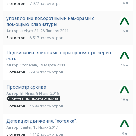
5
5
ответов
7 972
просмотра
Октября
2010
управление поворотными камерами с
помощью клавиатуры
26
Автор:
arefyev-81
,
26 Января 2011
Января
5
ответов
6 517
просмотров
2011
Подвисания всех камер при просмотре через
сеть
24
Автор:
Stonerain
,
19 Марта 2011
Марта
5
ответов
6 978
просмотров
2011
Просмотр архива
Автор:
El_Ninio
,
8 Июня 2016
10
тормозит при просмотре архива
Июня
5
ответов
4 288
просмотров
2016
Детекция движения, "хотелка".
Автор:
Santer
,
15 Июня 2017
15
5
ответов
4 112
просмотров