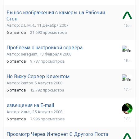
Марта
2017
Вынос изображения с камеры на Рабочий
Стол
14
Автор:
D.L.M.R.
,
11 Декабря 2007
Сентябр
6
ответов
21 690
просмотров
2009
Проблема с настройкой сервера.
26
Автор:
seregaint
,
13 Февраля 2008
Февраля
6
ответов
9 787
просмотров
2008
Не Вижу Сервер Клиентом
15
Автор:
kentov
,
5 Августа 2008
Августа
6
ответов
12 792
просмотра
2008
извещения на E-mail
Автор:
Илья
,
25 Августа 2008
25
6
ответов
7 996
просмотров
Ноября
2008
Просмотр Через Интернет С Другого Поста