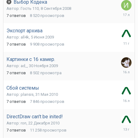
Выбор Кодека
Автор:
Гость 110
,
8 Сентября 2008
16
7
ответов
8 520
просмотров
Декабря
2008
Экспорт архива
Автор:
all4k
,
5 Июня 2009
4
7
ответов
9 908
просмотров
Декабря
2014
Картинки с 16 камер.
Автор:
ad_
,
30 Ноября 2009
7
7
ответов
8 502
просмотра
Декабря
2009
Сбой системы
Автор:
plansis
,
31 Мая 2010
1
7
ответов
7 846
просмотров
Июня
2010
DirectDraw can't be inited!
Автор:
ron
,
22 Декабря 2010
17
7
ответов
11 258
просмотров
Сентябр