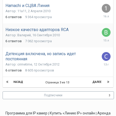
2010
Hamachi и СЦВА Линия
Автор:
11a11
,
2 Апреля 2010
5
6
ответов
9 364
просмотра
Апреля
2010
Низкое качество адапторов RCA
Автор:
Валерий
,
16 Сентября 2010
23
6
ответов
7 062
просмотра
Июня
2011
Детекция включена, но запись идет
постоянная
16
Автор:
crimetime
,
12 Октября 2012
Октября
6
ответов
8 605
просмотров
2012
НАЗАД
ДАЛЕЕ
Страница 3 из 13
Подписчики
3
Программа для IP камер
Купить «Линию IP» онлайн
Аренда
|
|