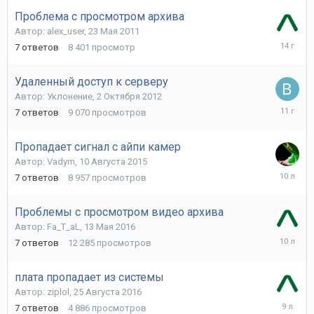
2012
Проблема с просмотром архива
Автор:
alex_user
,
23 Мая 2011
14
7
ответов
8 401
просмотр
Ноября
2011
Удаленный доступ к серверу
Автор:
Уклонение
,
2 Октября 2012
19
7
ответов
9 070
просмотров
Ноября
2014
Пропадает сигнал с айпи камер
Автор:
Vadym
,
10 Августа 2015
15
7
ответов
8 957
просмотров
Августа
2015
Проблемы с просмотром видео архива
Автор:
Fa_T_aL
,
13 Мая 2016
24
7
ответов
12 285
просмотров
Июня
2016
плата пропадает из системы
Автор:
ziplol
,
25 Августа 2016
1
7
ответов
4 886
просмотров