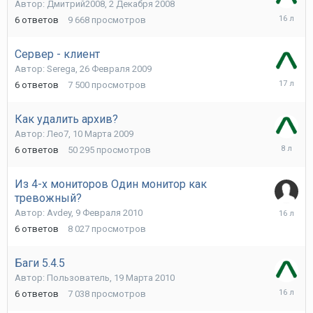
Автор:
Дмитрий2008
,
2 Декабря 2008
30
6
ответов
9 668
просмотров
Ноября
2009
Сервер - клиент
Автор:
Serega
,
26 Февраля 2009
28
6
ответов
7 500
просмотров
Февраля
2009
Как удалить архив?
Автор:
Лео7
,
10 Марта 2009
5
6
ответов
50 295
просмотров
Марта
2018
Из 4-х мониторов Один монитор как
тревожный?
12
Автор:
Avdey
,
9 Февраля 2010
Февраля
6
ответов
8 027
просмотров
2010
Баги 5.4.5
Автор:
Пользователь
,
19 Марта 2010
27
6
ответов
7 038
просмотров
Июля