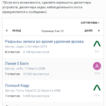
7)Если есть возможность, сделайте скриншоты диспетчера
устройств, диспетчера задач, наблюдательного поста
(прикрепляется к сообщению)
СОРТИРОВКА
НАЗАД
ДАЛЕЕ
Страница 3 из 13
Разрывы записи во время удаления архива.
Автор:
Jager
,
2 Октября 2019
2
8
ответов
4 148
просмотров
Октября
2019
Линия 5 Баги
Автор:
Jo#n
,
17 Марта 2008
13
7
ответов
10 542
просмотра
Августа
2008
Полный Кадр
Автор:
Гость Серж74
,
22 Августа 2008
24
7
ответов
9 438
просмотров
Ноября
2008