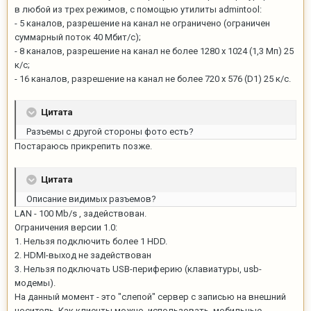
в любой из трех режимов, с помощью утилиты admintool:
- 5 каналов, разрешение на канал не ограничено (ограничен
суммарный поток 40 Мбит/с);
- 8 каналов, разрешение на канал не более 1280 х 1024 (1,3 Мп) 25
к/с;
- 16 каналов, разрешение на канал не более 720 х 576 (D1) 25 к/с.
Цитата
Разъемы с другой стороны фото есть?
Постараюсь прикрепить позже.
Цитата
Описание видимых разъемов?
LAN - 100 Mb/s , задействован.
Ограничения версии 1.0:
1. Нельзя подключить более 1 HDD.
2. HDMI-выход не задействован
3. Нельзя подключать USB-периферию (клавиатуры, usb-
модемы).
На данный момент - это "слепой" сервер с записью на внешний
носитель. Как клиенты можно использовать мобильные