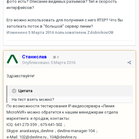
фото есть? Описание видимых разъемов? Тип и скорость
интерфейсов?
Его можно использовать для получения с него RTSP? Что бы
затолкать поток в "большой" сервер линии?
Изменено
5 Марта 2016
пользователем ZdobnikovOB
Станислав
0
Опубликовано
5 Марта 2016
Здравствуйте!
Цитата
На тест взять можно?
По возможности тестирования IP-видеосервера «Линия
MicroNVR» можно обратится к нашим менеджерам отдела
маркетинга и продаж, контакты:
ICQ: 641-273-359 ; 675-641-502 ;
Skype: anastasiya_devline ; devline-manager-104 ;
e-Mail: 102@devline.ru ; 104@devline.ru .