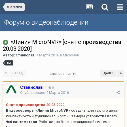
MicroNVR
Форум о видеонаблюдении
«Линия MicroNVR» [снят с производства
20.03.2020]
Автор:
Станислав
,
4 Марта 2016
в
MicroNVR
nvr
НАЗАД
ДАЛЕЕ
Страница 1 из 44
Станислав
0
Опубликовано
4 Марта 2016
Снят с производства 20.03.2020
Видеосерверы «Линия MicroNVR»
созданы для тех, кто ценит
компактность и функциональность. Размеры устройства всего
9х6 сантиметров
. Работает на базе операционной системы