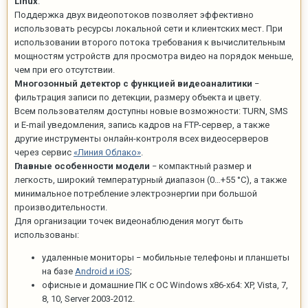
Linux
.
Поддержка двух видеопотоков позволяет эффективно
использовать ресурсы локальной сети и клиентских мест. При
использовании второго потока требования к вычислительным
мощностям устройств для просмотра видео на порядок меньше,
чем при его отсутствии.
Многозонный детектор с функцией видеоаналитики
−
фильтрация записи по детекции, размеру объекта и цвету.
Всем пользователям доступны новые возможности: TURN, SMS
и E-mail уведомления, запись кадров на FTP-сервер, а также
другие инструменты онлайн-контроля всех видеосерверов
через сервис
«Линия Облако»
.
Главные особенности модели
− компактный размер и
легкость, широкий температурный диапазон (0…+55 °С), а также
минимальное потребление электроэнергии при большой
производительности.
Для организации точек видеонаблюдения могут быть
использованы:
удаленные мониторы − мобильные телефоны и планшеты
на базе
Android и iOS
;
офисные и домашние ПК с ОС Windows x86-x64: XP, Vista, 7,
8, 10, Server 2003-2012.