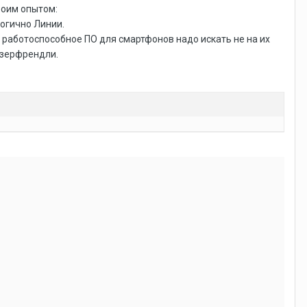
воим опытом:
логично Линии.
но работоспособное ПО для смартфонов надо искать не на их
 юзерфрендли.