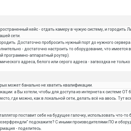
ространенный кейс - отдать камеру в чужую систему, и городить Л
ашей сети.
городить. Достаточно пробросить нужный порт до нужного сервера
лнительно - достаточно настроить то оборудование, что имеется в
вый программно-аппаратный роутер).
мического адреса, белого или серого адреса - загвоздка не только
орых может банально не хватить квалификации.
кации: а Вы хотели, чтобы для доступа из интернета к системе ОТ 
место, где можно, как в локальной сети, делать всё на авось. Тут
таллятор поставит себе на будущее галочку, использовать что-то
е юзерфрендли" подскажите? С иными производителями ПО и обору
ормация - поделитесь.