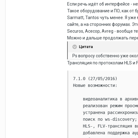
Если речь идёт об интерфейсе - н
Такое оборудование и ПО, как от б
Sarmatt, Tantos чуть менее. Я уж
сайте, а на сторонних форумах. Э
Securos, Acecop, Avreg - вообще т
Можно и дальше продолжать переч
Цитата
Ps вопросу собственно уже окол
Трансляция по протоколам HLS и F
7.1.0 (27/05/2016)

Новые возможности:

    видеоаналитика в архиве
    реализован режим просм
    устранена рассинхрониз
    поиск по ws-discovery;

    HLS-, FLV-трансляция в
    добавлена поддержка ау