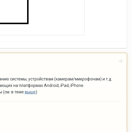
анию системы, устройствам (камерам/микрофонам) и т.д.
ющих на платформах Android, iPad, iPhone.
 (см. в теме
выше
).