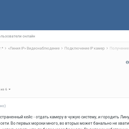
льзователи онлайн
*.*
«Линия IP» Видеонаблюдение
Подключение IP камер
Получение
 из 6
но)
траненный кейс - отдать камеру в чужую систему, и городить Лину
 сети. Во первых мороки много, во вторых может банально не хват