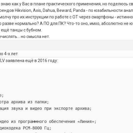
е знаю как у Вас в плане практического применения, но поделюсь с
рендов Hikvision, Axis, Dahua, Beward, Panda - по юзабильности ана
е молчу про их инструкции по работе с ОТ через смартфоны - истин
то разве нормально? А ПО для ПК? Что-то оно, имхо, абсолютно не
е ещё танцы с бубном.
ислять... но смысла нет.
о 4-х лет
LV заявлена ещё в 2016 году:
;

отра архива из папки;

ация звука и видео при экспорте архива;

идео из программного обеспечения «Линия»;

диокодека PCM-8000 Гц;
