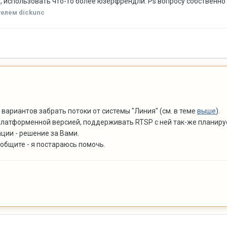
, использовать что-то более юзерфрендли. Ps вопросу собственно у
елем dickunc
вариантов забрать потоки от системы "Линия" (см. в теме
выше
).
платформенной версией, поддерживать RTSP с ней так-же планиру
ции - решение за Вами.
ообщите - я постараюсь помочь.