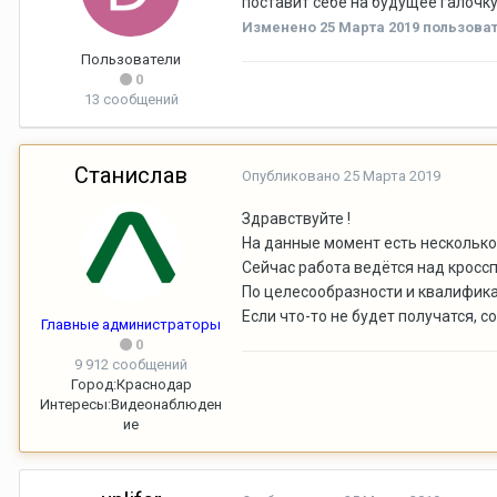
поставит себе на будущее галочку
Изменено
25 Марта 2019
пользоват
Пользователи
0
13 сообщений
Станислав
Опубликовано
25 Марта 2019
Здравствуйте !
На данные момент есть несколько 
Сейчас работа ведётся над кросс
По целесообразности и квалифика
Если что-то не будет получатся, с
Главные администраторы
0
9 912 сообщений
Город:
Краснодар
Интересы:
Видеонаблюден
ие