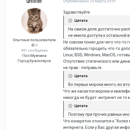
unlifer
Опубликовано
25 Марта 2019
Здравствуйте.
Цитата
На самом деле достаточно расп
не имела доступа к остальной в
Опытные пользователи
Не совсем понял для чего что-то 
0
обязательно городить что-то допо
991 сообщение
Linux, BSD, Windows, MacOS, гото
Пол:
Мужчина
Город:
Красноярск
Отсутствие статического или дина
не прав - поправьте.
Цитата
Во первых мороки много, во вт
Что же касается мороки и квалифи
никогда не будет: интренет не то 
Цитата
Поэтому при прочих равных инс
Что конкретно относится к "боле
интернета. Если у Вас другая инф