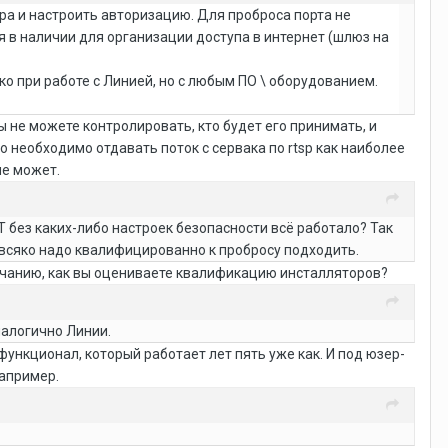
ра и настроить авторизацию. Для проброса порта не
я в наличии для организации доступа в интернет (шлюз на
ко при работе с Линией, но с любым ПО \ оборудованием.
вы не можете контролировать, кто будет его принимать, и
но необходимо отдавать поток с сервака по rtsp как наиболее
не может.
Т без каких-либо настроек безопасности всё работало? Так
ут всяко надо квалифицированно к пробросу подходить.
лчанию, как вы оцениваете квалификацию инсталляторов?
аналогично Линии.
функционал, который работает лет пять уже как. И под юзер-
например.