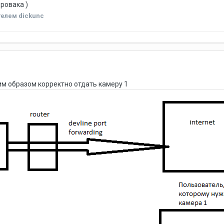
еровака )
елем dickunc
им образом корректно отдать камеру 1