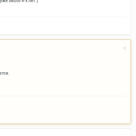
же около 4-х лет )
ется.