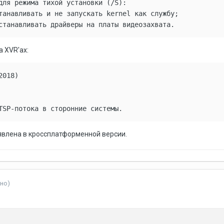
для режима тихой установки (/S):

танавливать и не запускать kernel как службу;

а XVR'ах:
018)

TSP-потока в сторонние системы.
явлена в кроссплатформенной версии.
но)