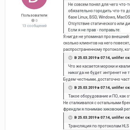
Не совсем понял для чего что-
обязательно городить что-то д
Пользователи
базе Linux, BSD, Windows, MacO
0
Отсутствие статического или ди
13 сообщений
Если я не прав - поправьте.
Я нигде не упоминал про внешний I
сколько клиентов на него повесят,
распространенному протоколу, ко
В 25.03.2019 в 07:14,
unlifer
ск
Что
же касается мороки и квали
никогд
а не будет: интренет не 
Будем честными, достаточно час
В 25.03.2019 в 07:14,
unlifer
ск
Такое оборудование и ПО, как от
Не сталкивался с остальными брен
френдли я понимаю хиковский рег,
В 25.03.2019 в 07:14,
unlifer
ск
Трансляция по протоколам HLS и