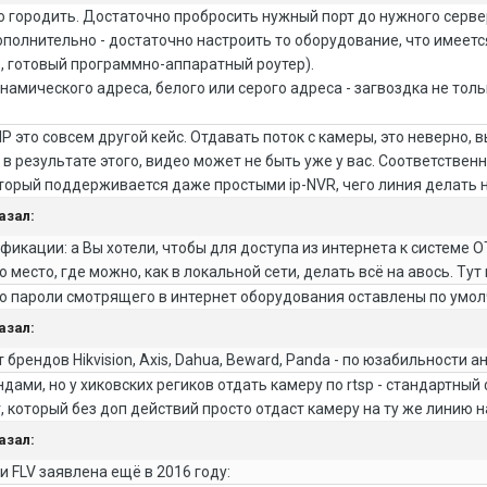
то городить. Достаточно пробросить нужный порт до нужного серве
ополнительно - достаточно настроить то оборудование, что имеетс
S, готовый программно-аппаратный роутер).
намического адреса, белого или серого адреса - загвоздка не толь
P это совсем другой кейс. Отдавать поток с камеры, это неверно, 
 в результате этого, видео может не быть уже у вас. Соответствен
торый поддерживается даже простыми ip-NVR, чего линия делать 
азал:
фикации: а Вы хотели, чтобы для доступа из интернета к системе О
то место, где можно, как в локальной сети, делать всё на авось. Т
то пароли смотрящего в интернет оборудования оставлены по умо
азал:
 брендов Hikvision, Axis, Dahua, Beward, Panda - по юзабильности 
дами, но у хиковских региков отдать камеру по rtsp - стандартный 
 который без доп действий просто отдаст камеру на ту же линию 
азал:
 FLV заявлена ещё в 2016 году: