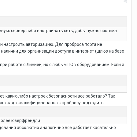
инукс сервер либо настраивать сеть, дабы чужая система
 и настроить авторизацию. Для проброса порта не
 наличии для организации доступа в интернет (шлюз на базе
 при работе с Линией, но с любым ПО \ оборудованием. Если я
без каких-либо настроек безопасности всё работало? Так
 всяко надо квалифицированно к пробросу подходить.
 более юзерфрендли.
дования абсолютно аналогично всё работает касательно