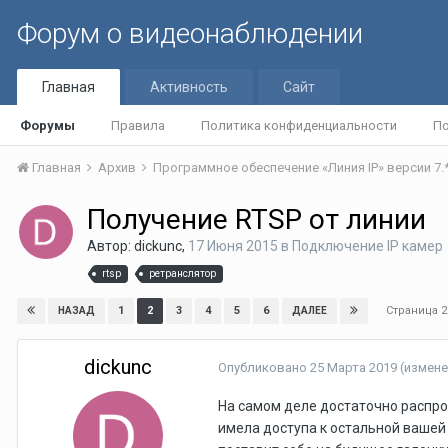
Форум о видеонаблюдении
Главная
Активность
Сайт
Форумы
Правила
Политика конфиденциальности
По
Главная
Архив
Программное обеспечение «Линия IP» версии 7.
Получение RTSP от линии
Автор:
dickunc
,
17 Июня 2015
в
Подключение IP камер
rtsp
ретранслятор
Страница 2
1
2
3
4
5
6
НАЗАД
ДАЛЕЕ
dickunc
Опубликовано
25 Марта 2019
(измене
На самом деле достаточно распрос
имела доступа к остальной вашей