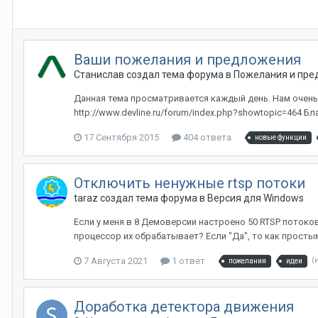
Ваши пожелания и предложения
Станислав создал тема форума в
Пожелания и пре
Данная тема просматривается каждый день. Нам очень
http://www.devline.ru/forum/index.php?showtopic=464 Б
17 Сентября 2015
404 ответа
новые функции
Отключить ненужные rtsp потоки
taraz создал тема форума в
Версия для Windows
Если у меня в 8 Демоверсии настроено 50 RTSP потоков
процессор их обрабатывает? Если "Да", то как просты
7 Августа 2021
1 ответ
(
пожелания
идеи
Доработка детектора движения