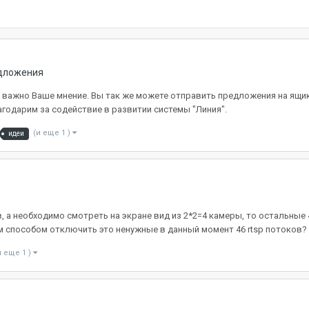
дложения
 важно Ваше мнение. Вы так же можете отправить предложения на ящи
лагодарим за содействие в развитии системы "Линия".
(и еще 1 )
идеи
, а необходимо смотреть на экране вид из 2*2=4 камеры, то остальные 
м способом отключить это ненужные в данный момент 46 rtsp потоков?
и еще 1 )