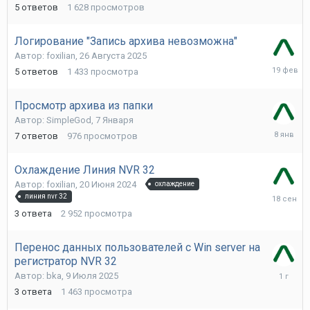
Марта
5
ответов
1 628
просмотров
Логирование "Запись архива невозможна"
Автор:
foxilian
,
26 Августа 2025
19
5
ответов
1 433
просмотра
Февраля
Просмотр архива из папки
Автор:
SimpleGod
,
7 Января
8
7
ответов
976
просмотров
Января
Охлаждение Линия NVR 32
Автор:
foxilian
,
20 Июня 2024
охлаждение
18
линия nvr 32
Сентябр
3
ответа
2 952
просмотра
2025
Перенос данных пользователей с Win server на
регистратор NVR 32
9
Автор:
bka
,
9 Июля 2025
Июля
3
ответа
1 463
просмотра
2025