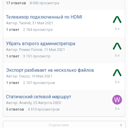
2021
17
ответов
8 093
просмотра
Телевизор подключенный по HDMI
Автор:
Taniriel
,
31 Мая 2021
31
1
ответ
2 764
просмотра
Мая
2021
Убрать второго администратора
Автор:
Роман Попов
,
11 Мая 2021
12
1
ответ
3 151
просмотр
Мая
2021
Экспорт разбивает на несколько файлов
Автор:
Deuzz
,
10 Мая 2021
10
1
ответ
2 107
просмотров
Мая
2021
Статический сетевой маршрут
Автор:
Anatoly
,
25 Августа 2020
18
5
ответов
4 515
просмотров
Октября
2020
Подписчики
0