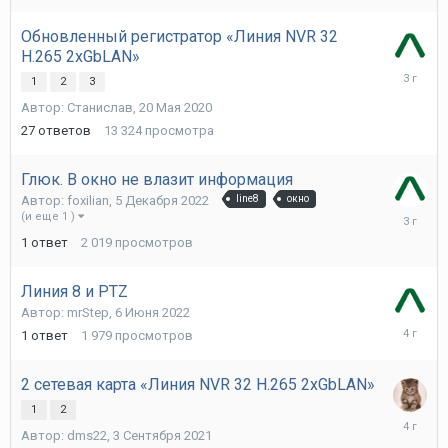
2023
Обновленный регистратор «Линия NVR 32
H.265 2xGbLAN»
6
1
2
3
Декабря
Автор:
Станислав
,
20 Мая 2020
2022
27
ответов
13 324
просмотра
Глюк. В окно не влазит информация
Автор:
foxilian
,
5 Декабря 2022
line8
окно
5
(и еще 1 )
Декабря
1
ответ
2 019
просмотров
2022
Линия 8 и PTZ
Автор:
mrStep
,
6 Июня 2022
6
1
ответ
1 979
просмотров
Июня
2022
2 сетевая карта «Линия NVR 32 H.265 2xGbLAN»
1
2
12
Автор:
dms22
,
3 Сентября 2021
Сентябр