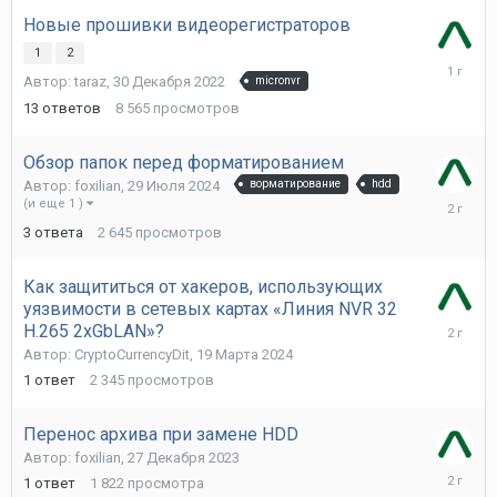
Новые прошивки видеорегистраторов
1
2
31
Автор:
taraz
,
30 Декабря 2022
micronvr
Января
2025
13
ответов
8 565
просмотров
Обзор папок перед форматированием
Автор:
foxilian
,
29 Июля 2024
ворматирование
hdd
31
(и еще 1 )
Июля
3
ответа
2 645
просмотров
2024
Как защититься от хакеров, использующих
уязвимости в сетевых картах «Линия NVR 32
19
H.265 2xGbLAN»?
Марта
Автор:
CryptoCurrencyDit
,
19 Марта 2024
2024
1
ответ
2 345
просмотров
Перенос архива при замене HDD
Автор:
foxilian
,
27 Декабря 2023
27
1
ответ
1 822
просмотра
Декабря