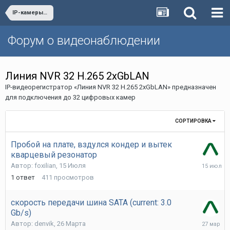
IP-камеры и видеорегистраторы «Линия»
Форум о видеонаблюдении
Линия NVR 32 H.265 2xGbLAN
IP-видеорегистратор «Линия NVR 32 H.265 2xGbLAN» предназначен
для подключения до 32 цифровых камер
СОРТИРОВКА
Пробой на плате, вздулся кондер и вытек
кварцевый резонатор
15
Автор:
foxilian
,
15 Июля
Июля
1
ответ
411
просмотров
скорость передачи шина SATA (current: 3.0
Gb/s)
27
Автор:
denvik
,
26 Марта