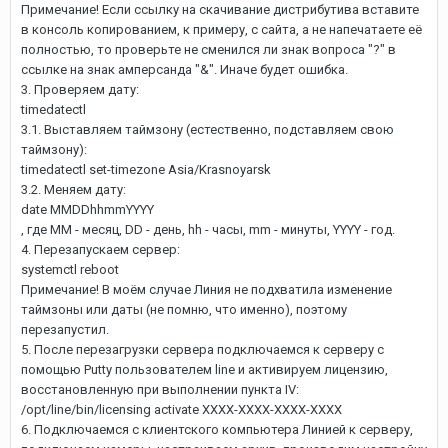
Примечание! Если ссылку на скачивание дистрибутива вставите
в консоль копированием, к примеру, с сайта, а не напечатаете её
полностью, то проверьте не сменился ли знак вопроса "?" в
ссылке на знак амперсанда "&". Иначе будет ошибка.
3. Проверяем дату:
timedatectl
3.1. Выставляем таймзону (естественно, подставляем свою
таймзону):
timedatectl set-timezone Asia/Krasnoyarsk
3.2. Меняем дату:
date MMDDhhmmYYYY
, где MM - месяц, DD - день, hh - часы, mm - минуты, YYYY - год.
4. Перезапускаем сервер:
systemctl reboot
Примечание! В моём случае Линия не подхватила изменение
таймзоны или даты (не помню, что именно), поэтому
перезапустил.
5. После перезагрузки сервера подключаемся к серверу с
помощью Putty пользователем line и активируем лицензию,
восстановленную при выполнении пункта IV:
/opt/line/bin/licensing activate XXXX-XXXX-XXXX-XXXX
6. Подключаемся с клиентского компьютера Линией к серверу,