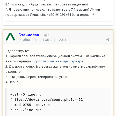
2.1. или надо ли будет переактивировать лицензии?
4. Я правильно понимаю, что клиентов с 7-й версией Линии
поддерживает Линия Linux v20191029 x64 бета-версия ?
Станислав
0
Опубликовано
1 Октября 2021
Здравствуйте!
1. Пароли пользователей операционной системы на наклейке
внутри сервера.
Сброс пароля на видеосервере
2. Да, достаточно. Его всегда желательно иметь сохранённым
отдельно.
2.1 Лицензии переактивировать нужно.
4. Верно
wget -O line.run 
'https://devline.ru/count.php?c=451'

chmod 0755 line.run

sudo ./line.run