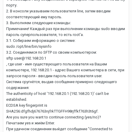
порту.
2. В консоли указываем пользователя line, затем вводим
соответствующий ему пароль.
3. Выполняем следующие команды:
Примечание! Каждый раз при выполнении команды sudo вводим
пароль суперпользователя, то есть root'а.
3.1. Собираем информацию о системе:
sudo /opt/line/bin/sysinfo
3.2. Соединяемся по SFTP со своим компьютером:
sftp user@192.168.20.1
, где user - имя существующего пользователя на Вашем
компьютере, 192.168.20.1 - адрес Вашего компьютера в сети, при
запросе пароля - вводим пароль пользователя user.
Система сругнётся, выдав сообщение примерно следующего
содержания:
The authenticity of host '192.168.20.1 (192.168.20.1)' can't be
established.
ECDSA key fingerprint is
SHA256:dfgfhdj676763njfrkTTGFFH98rjffkf763h3t6gf.
Are you sure you want to continue connecting (yes/no)?
Печатаем yes и жмём Enter.
При удачном соединении выйдет сообщение "Connected to