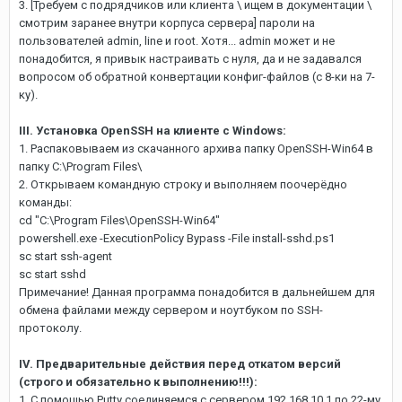
3. [Требуем с подрядчиков или клиента \ ищем в документации \
смотрим заранее внутри корпуса сервера] пароли на
пользователей admin, line и root. Хотя... admin может и не
понадобится, я привык настраивать с нуля, да и не задавался
вопросом об обратной конвертации конфиг-файлов (с 8-ки на 7-
ку).
III. Установка OpenSSH на клиенте с Windows:
1. Распаковываем из скачанного архива папку OpenSSH-Win64 в
папку C:\Program Files\
2. Открываем командную строку и выполняем поочерёдно
команды:
cd "C:\Program Files\OpenSSH-Win64"
powershell.exe -ExecutionPolicy Bypass -File install-sshd.ps1
sc start ssh-agent
sc start sshd
Примечание! Данная программа понадобится в дальнейшем для
обмена файлами между сервером и ноутбуком по SSH-
протоколу.
IV. Предварительные действия перед откатом версий
(строго и обязательно к выполнению!!!):
1. С помощью Putty соединяемся с сервером 192.168.10.1 по 22-му