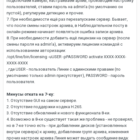
подключаем камеры, настраиваем архив, производим настройку
пользователей, ставим пароль на admin'а (по умолчанию он
пустой), регулируем детекцию и прочее.
7. При необходимости ещё раз перезапускаем сервер. Бывает,
что после смены настроек архива, в Наблюдательном посту в
онлайн-режиме начинает появляться ошибка записи архива.
8. При необходимости добавить ещё лицензии на сервер (после
смены пароля на admin'а), активируем лицензии командой с
использованием авторизации:
/opt/line/bin/licensing -uUSER -pPASSWORD activate XXXX-XXXX-
XXXX-XXXX
, где USER - пользователь Линии с админскими правами (по
умолчанию только admin присутствует), PASSWORD - пароль
пользователя.
Минусы отката на 7-ку:
1. Отсутствие GUI на самом сервере.
2. Отсутствие поддержки кодека H.265.
3. Отсутствие обновлений и нового функционала 8-ки.
4. Возможно в 8-ке существует такая же проблема - не проверял,
но в 7-ке точно есть - при добавлении дисков (установленных
внутри сервера) к архиву, добавлении групп архива, изменения
прочих настроек архива Линия может выдать сообщение вида: