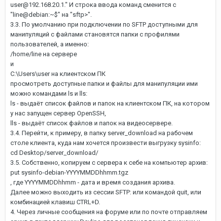
user@192.168.20.1." И строка ввода команд сменится с
"line@debian:~$" на "sftp>".
3.3. По умолчанию при подключении по SFTP доступными для
манипуляций с файлами становятся папки с профилями
пользователей, а именно:
/home/line на сервере
и
C:\Users\user на клиентском ПК
просмотреть доступные папки и файлы для манипуляции ими
можно командами ls и lls:
ls - выдаёт список файлов и папок на клиентском ПК, на котором
у нас запущен сервер OpenSSH,
lls - выдаёт список файлов и папок на видеосервере.
3.4. Перейти, к примеру, в папку server_download на рабочем
столе клиента, куда нам хочется произвести выгрузку sysinfo:
cd Desktop/server_download/
3.5. Собственно, копируем с сервера к себе на компьютер архив:
put sysinfo-debian-YYYYMMDDhhmm.tgz
, где YYYYMMDDhhmm - дата и время создания архива.
Далее можно выходить из сессии SFTP: или командой quit, или
комбинацией клавиш CTRL+D.
4. Через личные сообщения на форуме или по почте отправляем