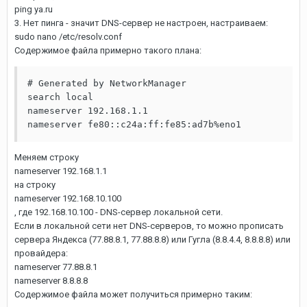
ping ya.ru
3. Нет пинга - значит DNS-сервер не настроен, настраиваем:
sudo nano /etc/resolv.conf
Содержимое файла примерно такого плана:
# Generated by NetworkManager

search local

nameserver 192.168.1.1

nameserver fe80::c24a:ff:fe85:ad7b%eno1
Меняем строку
nameserver 192.168.1.1
на строку
nameserver 192.168.10.100
, где 192.168.10.100 - DNS-сервер локальной сети.
Если в локальной сети нет DNS-серверов, то можно прописать
сервера Яндекса (77.88.8.1, 77.88.8.8) или Гугла (8.8.4.4, 8.8.8.8) или
провайдера:
nameserver 77.88.8.1
nameserver 8.8.8.8
Содержимое файла может получиться примерно таким: