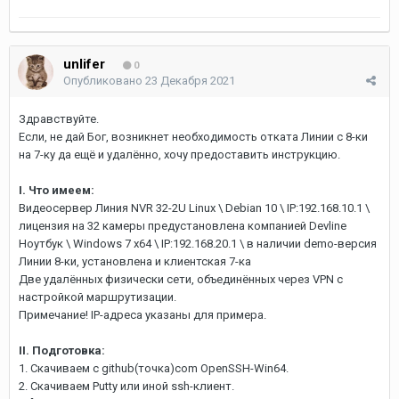
unlifer
0
Опубликовано
23 Декабря 2021
Здравствуйте.
Если, не дай Бог, возникнет необходимость отката Линии с 8-ки
на 7-ку да ещё и удалённо, хочу предоставить инструкцию.
I. Что имеем:
Видеосервер Линия NVR 32-2U Linux \ Debian 10 \ IP:192.168.10.1 \
лицензия на 32 камеры предустановлена компанией Devline
Ноутбук \ Windows 7 x64 \ IP:192.168.20.1 \ в наличии demo-версия
Линии 8-ки, установлена и клиентская 7-ка
Две удалённых физически сети, объединённых через VPN с
настройкой маршрутизации.
Примечание! IP-адреса указаны для примера.
II. Подготовка:
1. Скачиваем с github(точка)com OpenSSH-Win64.
2. Скачиваем Putty или иной ssh-клиент.