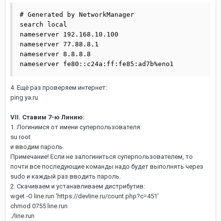
# Generated by NetworkManager

search local

nameserver 192.168.10.100

nameserver 77.88.8.1

nameserver 8.8.8.8

nameserver fe80::c24a:ff:fe85:ad7b%eno1
4. Ещё раз проверяем интернет:
ping ya.ru
VII. Ставим 7-ю Линию:
1. Логинимся от имени суперпользователя:
su root
и вводим пароль.
Примечание! Если не залогиниться суперпользователем, то
почти все последующие команды надо будет выполнять через
sudo и каждый раз вводить пароль.
2. Скачиваем и устанавливаем дистрибутив:
wget -O line.run 'https://devline.ru/count.php?c=451'
chmod 0755 line.run
./line.run