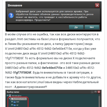
В моём случае это не ошибка, так как все диски монтируются в
раздел /mnt системы на базе Linux и формально получается, что
в Линии Вы указываете не диск, а папку (директорию) вида
X:\mnt\348510e2-af9c-4512-9d62-0efe60e4715e, когда у Вас уже
подключен диск вида X:\mnt\348510e2-af9c-4512-9d62-
1fgf71f5826f. То есть формально вы на диске X подключаете
просто разные папки, а фактически - это всё таки разные диски:
348510e2-af9c-4512-9d62-
0efe60e4715e
и 348510e2-af9c-4512-
9d62-
1fgf71f5826f.
Будьте внимательны в такой ситуации, а
также будьте внимательны и не добавьте к архиву что-то другое,
так как все каталоги Linux'овые видны через Наблюдательный
пост - Администрирование!!!