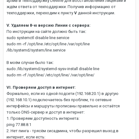
архив в техподдержку Devline для восстановления лицензии и
ждём ответа от техподдержки. Получив информацию от
техподдержки, переходим к пункту
V
данной инструкции.
V. Удаляем 8-ю версию Линии с сервера:
По инструкции на сайте должно быть так:
sudo systemctl disable line.service
sudo rm -rf /opt/line /etc/opt/line /var/opt/line
/lib/systemd/system/line.service
В моём случае было так:
sudo /lib/systemd/systemd-sysv-install disable line
sudo rm -rf /opt/line/ /etc/opt/line/ /var/opt/line/
VI. Проверяем доступ в интернет:
Формально, если из одной подсети (192.168.20.1) в другую
(192.168.10.1) подключаетесь без проблем, то сетевые
интерфейсы и маршруты прописаны правильно и остаётся
только DNS-сервер и доступ в интернет:
1. Проверяем доступность интернета:
ping 77.88.8.1
2. Нет пинга - трясём сисадмина, чтобы разрешил выход в
интернет, если есть: