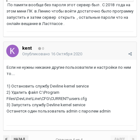
По памяти вообще без пароля этот сервер был . С 2018 года на
этом мини ПК в Линию чтобы войти достаточно было программу
запустить и затем сервер открыть , остальные пароли что на
онлайн вещание в Ластпассе .
kent
0
Опубликовано
16 Октября 2020
Если не нужны никакие другие пользователи и настройки по ним
то....
1) Остановить службу Devline kernel service
2) Удалить файл C:\Program
Files\DevLine\Line\CFG\CURRENT\users.cfg
3) Запустить службу Devline kernel service
Останется один пользователь admin с паролем admin
НАЗАД
ДАЛЕЕ
Страница 4 из 4