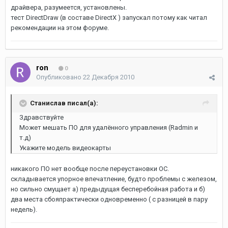
драйвера, разумеется, установлены.
тест DirectDraw (в составе DirectX ) запускал потому как читал
рекомендации на этом форуме.
ron
0
Опубликовано
22 Декабря 2010
Станислав писал(а):
Здравствуйте
Может мешать ПО для удалённого управления (Radmin и
т.д)
Укажите модель видеокарты
никакого ПО нет вообще после переустановки ОС.
складывается упорное впечатление, будто проблемы с железом,
но сильно смущает а) предыдущая бесперебойная работа и б)
два места сбояпрактически одновременно ( с разницей в пару
недель).