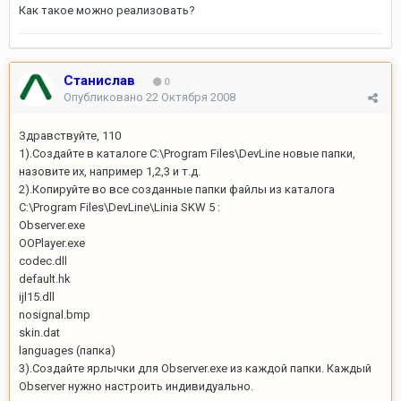
Как такое можно реализовать?
Станислав
0
Опубликовано
22 Октября 2008
Здравствуйте, 110
1).Создайте в каталоге C:\Program Files\DevLine новые папки,
назовите их, например 1,2,3 и т.д.
2).Копируйте во все созданные папки файлы из каталога
C:\Program Files\DevLine\Linia SKW 5 :
Observer.exe
OOPlayer.exe
codec.dll
default.hk
ijl15.dll
nosignal.bmp
skin.dat
languages (папка)
3).Создайте ярлычки для Observer.exe из каждой папки. Каждый
Observer нужно настроить индивидуально.