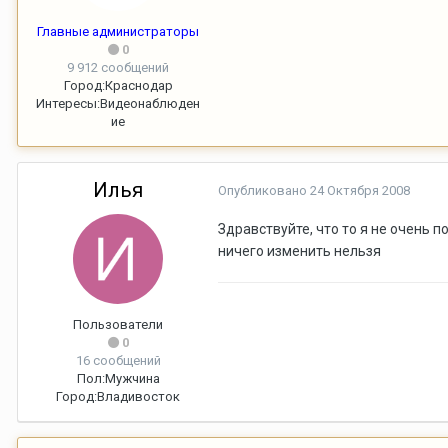
Главные администраторы
0
9 912 сообщений
Город:
Краснодар
Интересы:
Видеонаблюден
ие
Илья
Опубликовано
24 Октября 2008
Здравствуйте, что то я не очень п
ничего изменить нельзя
Пользователи
0
16 сообщений
Пол:
Мужчина
Город:
Владивосток