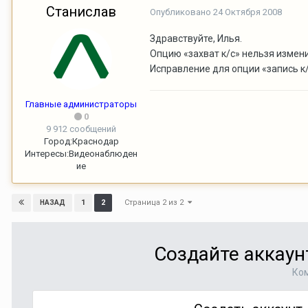
Станислав
Опубликовано
24 Октября 2008
Здравствуйте, Илья.
Опцию «захват к/с» нельзя измени
Исправление для опции «запись к
Главные администраторы
0
9 912 сообщений
Город:
Краснодар
Интересы:
Видеонаблюден
ие
Страница 2 из 2
1
2
НАЗАД
Создайте аккаун
Ком