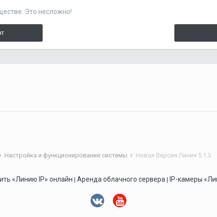
ществе. Это несложно!
нт
Настройка и функционирование системы
Новая Версия Линия 5.1.3
ить «Линию IP» онлайн
Аренда облачного сервера
IP-камеры «Ли
|
|