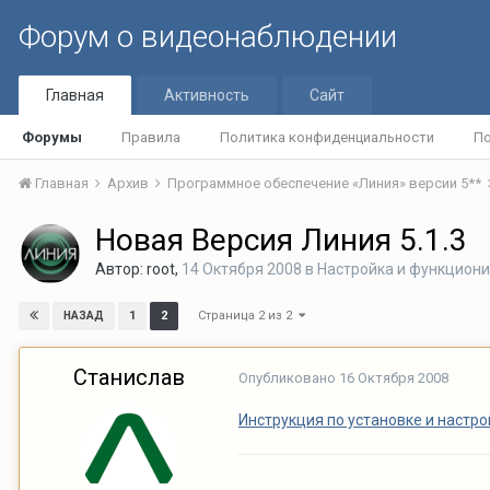
Форум о видеонаблюдении
Главная
Активность
Сайт
Форумы
Правила
Политика конфиденциальности
По
Главная
Архив
Программное обеспечение «Линия» версии 5**
Новая Версия Линия 5.1.3
Автор:
root
,
14 Октября 2008
в
Настройка и функцион
Страница 2 из 2
1
2
НАЗАД
Станислав
Опубликовано
16 Октября 2008
Инструкция по установке и настро