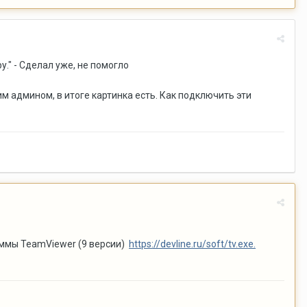
." - Сделал уже, не помогло
 админом, в итоге картинка есть. Как подключить эти
аммы TeamViewer (9 версии)
https://devline.ru/soft/tv.exe.