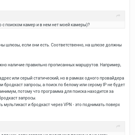
но с поиском камер и в нем нет моей камеры)?
аны шлюзы, если они есть. Соответственно, на шлюзе должны
важно наличие правильно прописанных маршрутов. Например,
-адрес или серый статический, но в рамках одного провайдера
и бродкаст запросы, а поиск по белому или серому IP не будет
минимум, потому что программа для поиска находится за
бродкаст запросы.
ить мультикаст и бродкаст через VPN - это поднимать поверх