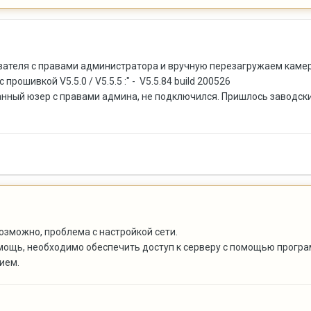
вателя с правами администратора и вручную перезагружаем камеру
рошивкой V5.5.0 / V5.5.5 :" - V5.5.84 build 200526
анный юзер с правами админа, не подключился. Пришлось заводским
возможно, проблема с настройкой сети.
мощь, необходимо обеспечить доступ к серверу с помощью прогр
ием.