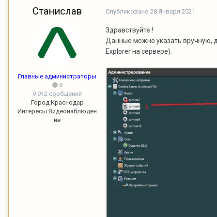
Станислав
Опубликовано
28 Января 2021
Здравствуйте !
Данные можно указать вручную, 
Explorer на сервере).
Главные администраторы
0
9 912 сообщений
Город:
Краснодар
Интересы:
Видеонаблюден
ие