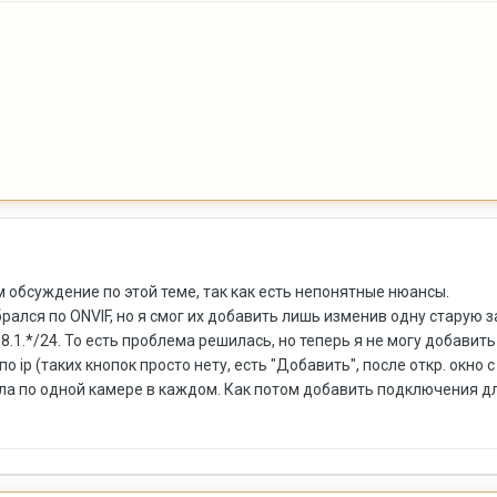
обсуждение по этой теме, так как есть непонятные нюансы.
ался по ONVIF, но я смог их добавить лишь изменив одну старую з
8.1.*/24. То есть проблема решилась, но теперь я не могу добавит
по ip (таких кнопок просто нету, есть "Добавить", после откр. окно
ла по одной камере в каждом. Как потом добавить подключения для 