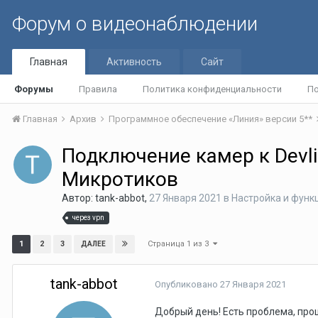
Форум о видеонаблюдении
Главная
Активность
Сайт
Форумы
Правила
Политика конфиденциальности
По
Главная
Архив
Программное обеспечение «Линия» версии 5**
Подключение камер к Devli
Микротиков
Автор:
tank-abbot
,
27 Января 2021
в
Настройка и функ
через vpn
Страница 1 из 3
1
2
3
ДАЛЕЕ
tank-abbot
Опубликовано
27 Января 2021
Добрый день! Есть проблема, про