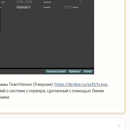
аммы TeamViewer (9 версии)
https://devline.ru/soft/tv.exe.
ий о системе с сервера, сделанный с помощью Линии
нием.