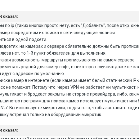
t
сказал:
ы по ip (таких кнопок просто нету, есть "Добавить", после откр. ок
амер посредством их поиска в сети следующие нюансы:
иться в одной подсети.
 подсетях, на камерах и сервере обязательно должны быть пропис
юза нет, то 1-й пункт обязателен для выполнения.
ть такая возможность, маршруты прописываются на самом сервере.
применять родной для камер софт, в некоторых случаях даже не 
 идут с адресом по умолчанию.
поиске камер в интернете (если камера имеет белый статический IP
ск не поможет. Потому что: через VPN не работает ни мультикаст, н
мультикаст и бродкаст закрыты на стороне провайдера, либо, как 
льшинство программ для поиска камер использует мультикаст или 
PN'а" Вы используете микротики, то для того, чтобы заставить ход
ишку встречал только на оборудовании микротик.
t
сказал: