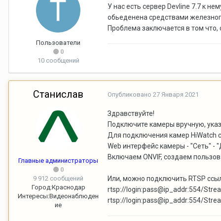
У нас есть сервер Devline 7.7 к 
обьеденена средствами железного 
Проблема заключается в том что, 
Пользователи
0
10 сообщений
Станислав
Опубликовано
27 Января 2021
Здравствуйте!
Подключите камеры вручную, указа
Для подключения камер HiWatch с п
Web интерфейс камеры - "Сеть" - 
Включаем ONVIF, создаем пользов
Главные администраторы
0
9 912 сообщений
Или, можно подключить RTSP ссыл
Город:
Краснодар
rtsp://login:pass@ip_addr:554/Str
Интересы:
Видеонаблюден
rtsp://login:pass@ip_addr:554/Str
ие