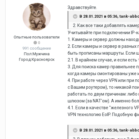
Здравствуйте.
В 28.01.2021 в 05:36,
tank-abbo
2. Как все таки добавлять камер
Учитывайте при подключении IP-к
Опытные пользователи
1. Камеры и сервер должны наход
0
2. Если камеры и сервер в разных
991 сообщение
быть прописаны маршруты. Если шл
Пол:
Мужчина
Город:
Красноярск
2.1. В крайнем случае, и если ес
3. Для поиска камер правильнее 
когда камеры смонтированы уже и
4. При работе через VPN или при 
с Вашим роутером), то никакой пои
работать по двум причинам: либо 
шлюзом (за NAT'ом). А именно бо
4.1. Если в качестве "железного V
VPN технологию EoIP. Подобную ф
В 28.01.2021 в 05:36,
tank-abbo