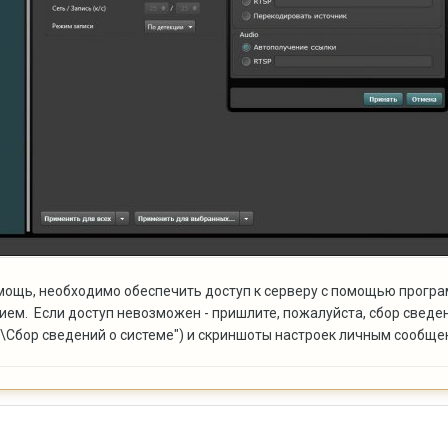
мощь, необходимо обеспечить доступ к серверу с помощью прогр
м. Если доступ невозможен - пришлите, пожалуйста, сбор сведен
0\Сбор сведений о системе") и скриншоты настроек личным сообще