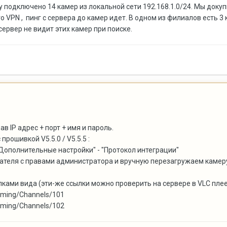
нему подключено 14 камер из локальной сети 192.168.1.0/24. Мы док
VPN , пинг с сервера до камер идет. В одном из филиалов есть 3 ка
сервер не видит этих камер при поиске.
в IP адрес + порт + имя и пароль.
рошивкой V5.5.0 / V5.5.5 :
"Дополнительные настройки" - "Протокол интеграции"
ателя с правами администратора и вручную перезагружаем камер
ками вида (эти-же ссылки можно проверить на сервере в VLC плее
eaming/Channels/101
eaming/Channels/102