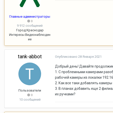
Главные администраторы
0
9 912 сообщений
Город:
Краснодар
Интересы:
Видеонаблюден
ие
tank-abbot
Опубликовано
28 Января 2021
Добрый день! Давайте продолжим 
1. С проблемными камерами разобр
рабочей камеры из локалки 192.16
2. Как все таки добавлять камеры 
3. В планах добавить еще 2 филиа
Пользователи
их ручками?
0
10 сообщений