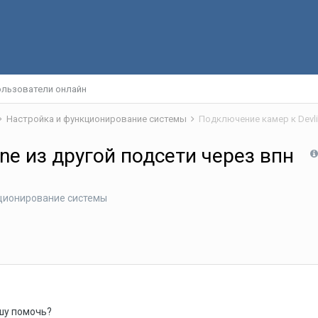
льзователи онлайн
Настройка и функционирование системы
Подключение камер к Devli
ne из другой подсети через впн
ционирование системы
шу помочь?