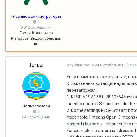
Главные администраторы
0
9 912 сообщений
Город:
Краснодар
Интересы:
Видеонаблюден
ие
taraz
Опубликовано
24 Октября 2017
(изме
Если возможно, то исправьте, пож
К сожалению, китайцы наделали ку
перезагружал.
1. RTSP://192.168.0.78:10554/udp/
need to open RTSP port and do the s
Пользователи
2. Do the settings RTSP Stream ht
0
645 сообщений
rtspenable:1 means Open, 0 means
rtspport:rtsp port » rtspuser:rtsp 
For example, if camera ip adress is 