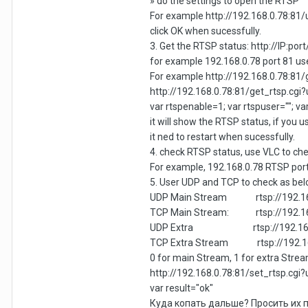
» do the settings to open the RTSP
For example http://192.168.0.78:
click OK when sucessfully.
3. Get the RTSP status: http://IP:p
for example 192.168.0.78 port 81 us
For example http://192.168.0.78:8
http://192.168.0.78:81/get_rtsp.
var rtspenable=1; var rtspuser=""; va
it will show the RTSP status, if you
it ned to restart when sucessfully.
4. check RTSP status, use VLC to ch
For example, 192.168.0.78 RTSP por
5. User UDP and TCP to check as be
UDP Main Stream rtsp://192.168
TCP Main Stream: rtsp://192.1
UDP Extra rtsp://192.168.
TCP Extra Stream rtsp://192.1
0 for main Stream, 1 for extra Stre
http://192.168.0.78:81/set_rtsp.
var result="ok"
Куда копать дальше? Просить их 