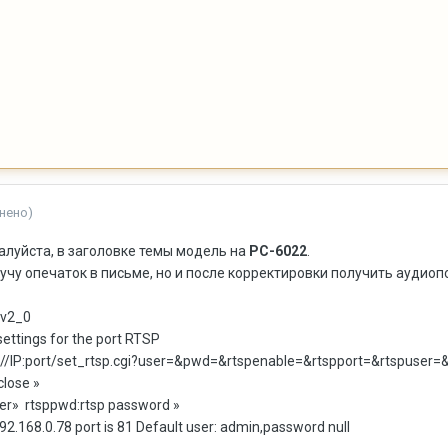
нено)
алуйста, в заголовке темы модель на
PC-6022
.
чу опечаток в письме, но и после корректировки получить аудиопото
av2_0
ettings for the port RTSP
tp://IP:port/set_rtsp.cgi?user=&pwd=&rtspenable=&rtspport=&rtspus
 close »
user» rtsppwd:rtsp password »
192.168.0.78 port is 81 Default user: admin,password null