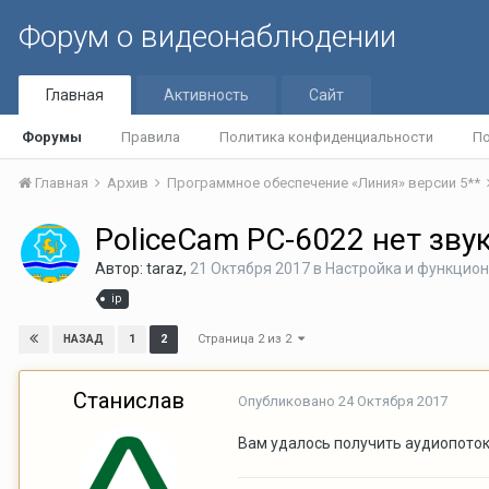
Форум о видеонаблюдении
Главная
Активность
Сайт
Форумы
Правила
Политика конфиденциальности
По
Главная
Архив
Программное обеспечение «Линия» версии 5**
PoliceCam PC-6022 нет зву
Автор:
taraz
,
21 Октября 2017
в
Настройка и функцио
ip
Страница 2 из 2
1
2
НАЗАД
Станислав
Опубликовано
24 Октября 2017
Вам удалось получить аудиопоток