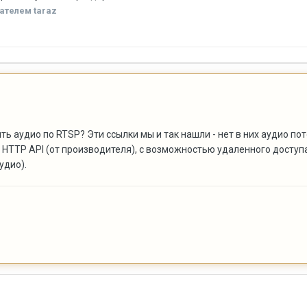
ателем taraz
ь аудио по RTSP? Эти ссылки мы и так нашли - нет в них аудио пот
 HTTP API (от производителя), с возможностью удаленного доступа
удио).