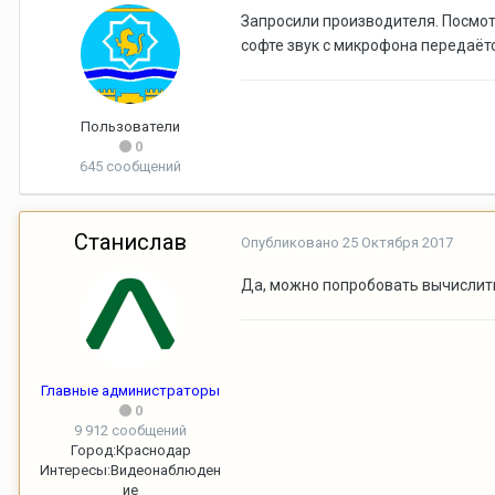
Запросили производителя. Посмот
софте звук с микрофона передаёт
Пользователи
0
645 сообщений
Станислав
Опубликовано
25 Октября 2017
Да, можно попробовать вычислить 
Главные администраторы
0
9 912 сообщений
Город:
Краснодар
Интересы:
Видеонаблюден
ие