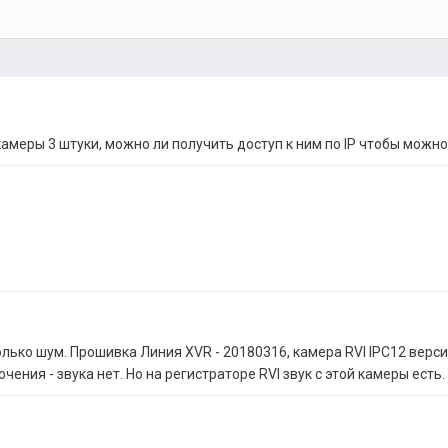
камеры 3 штуки, можно ли получить доступ к ним по IP чтобы можно
только шум. Прошивка Линия XVR - 20180316, камера RVI IPC12 верс
ения - звука нет. Но на регистраторе RVI звук с этой камеры есть.