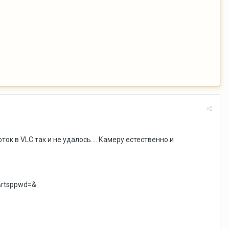
к в VLC так и не удалось.... Камеру естественно и
er=&rtsppwd=&