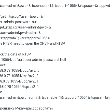
81/user=admin&pwd=&rtspenable=1&rtspport=10554&rtspuser=&rtspp
ort/get_rtsp.cgi?user=&pwd=&
er: admin password: null
1/get_rtsp.cgi?user=admin&pwd=&
cgi?user=admin&pwd=admin&
r rtsppwd=""; var rtspport=10554;
 use RTSP, need to open the ONVIF and RTSP,
eck the data of RTSP
t:10554, default user:admin password: Null
lows:
.0.78:10554/udp/av2_0
68.0.78:10554/tcp/av2_0
0.78:10554/udp/av2_1
68.0.78:10554/tcp/av2_1
am
cgi?user=admin&pwd=admin&rtspenable=1&rtspport=10554&rtspuser=&
прошивку IP-камеры доработать?