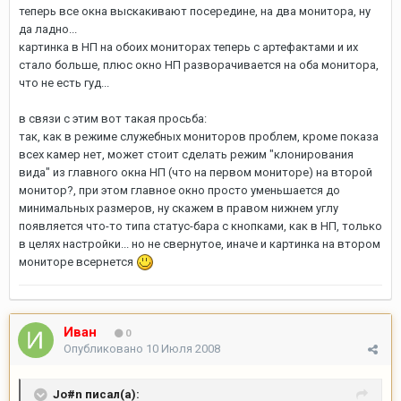
теперь все окна выскакивают посередине, на два монитора, ну
да ладно...
картинка в НП на обоих мониторах теперь с артефактами и их
стало больше, плюс окно НП разворачивается на оба монитора,
что не есть гуд...
в связи с этим вот такая просьба:
так, как в режиме служебных мониторов проблем, кроме показа
всех камер нет, может стоит сделать режим "клонирования
вида" из главного окна НП (что на первом мониторе) на второй
монитор?, при этом главное окно просто уменьшается до
минимальных размеров, ну скажем в правом нижнем углу
появляется что-то типа статус-бара с кнопками, как в НП, только
в целях настройки... но не свернутое, иначе и картинка на втором
мониторе всернется
Иван
0
Опубликовано
10 Июля 2008
Jo#n писал(а):