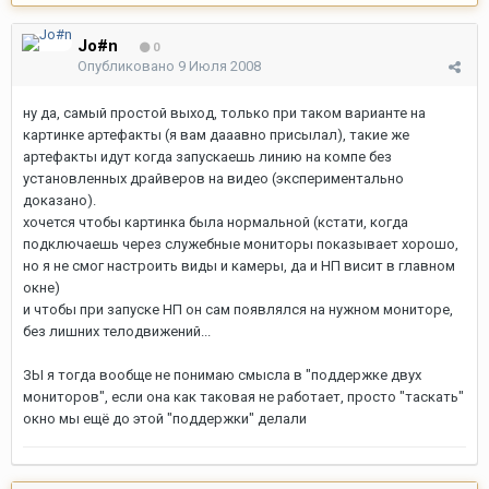
Jo#n
0
Опубликовано
9 Июля 2008
ну да, самый простой выход, только при таком варианте на
картинке артефакты (я вам дааавно присылал), такие же
артефакты идут когда запускаешь линию на компе без
установленных драйверов на видео (экспериментально
доказано).
хочется чтобы картинка была нормальной (кстати, когда
подключаешь через служебные мониторы показывает хорошо,
но я не смог настроить виды и камеры, да и НП висит в главном
окне)
и чтобы при запуске НП он сам появлялся на нужном мониторе,
без лишних телодвижений...
ЗЫ я тогда вообще не понимаю смысла в "поддержке двух
мониторов", если она как таковая не работает, просто "таскать"
окно мы ещё до этой "поддержки" делали