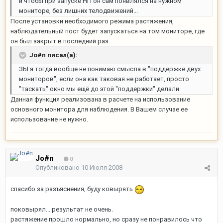
и чтобы при запуске НП он сам появлялся на нужном
мониторе, без лишних телодвижений...
После установки необходимого режима растяжения,
наблюдательный пост будет запускаться на том мониторе, где
он был закрыт в последний раз.
Jo#n писал(а):
ЗЫ я тогда вообще не понимаю смысла в "поддержке двух
мониторов", если она как таковая не работает, просто
"таскать" окно мы ещё до этой "поддержки" делали
Данная функция реализована в расчете на использование
основного монитора для наблюдения. В Вашем случае ее
использование не нужно.
Jo#n
0
Опубликовано
10 Июля 2008
спасибо за разъяснения, буду ковырять
поковырял... результат не очень.
растяжение прошло нормально, но сразу не понравилось что