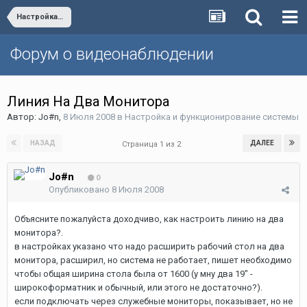
Настройка и функционирование системы
Форум о видеонаблюдении
Линия На Два Монитора
Автор:
Jo#n
,
8 Июля 2008
в
Настройка и функционирование системы
НАЗАД
ДАЛЕЕ
Страница 1 из 2
Jo#n
0
Опубликовано
8 Июля 2008
Объясните пожалуйста доходчиво, как настроить линию на два
монитора?.
в настройках указано что надо расширить рабочий стол на два
монитора, расширил, но система не работает, пишет необходимо
чтобы общая ширина стола была от 1600 (у мну два 19" -
широкоформатник и обычный, или этого не достаточно?).
если подключать через служебные мониторы, показывает, но не