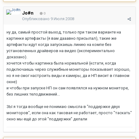
Jo#n
0
Опубликовано
9 Июля 2008
ну да, самый простой выход, только при таком варианте на
картинке артефакты (я вам дааавно присылал), такие же
артефакты идут когда запускаешь линию на компе без
установленных драйверов на видео (экспериментально
доказано).
хочется чтобы картинка была нормальной (кстати, когда
подключаешь через служебные мониторы показывает хорошо,
но я не смог настроить виды и камеры, да и НП висит в главном
окне)
и чтобы при запуске НП он сам появлялся на нужном мониторе,
без лишних телодвижений...
ЗЫ я тогда вообще не понимаю смысла в "поддержке двух
мониторов", если она как таковая не работает, просто "таскать"
окно мы ещё до этой "поддержки" делали