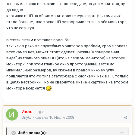
теперь все окна выскакивают посередине, на два монитора, ну
да ладно...
картинка в НП на обоих мониторах теперь с артефактами и их
стало больше, плюс окно НП разворачивается на оба монитора,
что не есть гуд...
в связи с этим вот такая просьба:
так, как в режиме служебных мониторов проблем, кроме показа
всех камер нет, может стоит сделать режим "клонирования
вида" из главного окна НП (что на первом мониторе) на второй
монитор?, при этом главное окно просто уменьшается до
минимальных размеров, ну скажем в правом нижнем углу
появляется что-то типа статус-бара с кнопками, как в НП, только
в целях настройки... но не свернутое, иначе и картинка на втором
мониторе всернется
Иван
0
Опубликовано
10 Июля 2008
Jo#n писал(а):