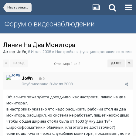
Настройка и функционирование системы
Форум о видеонаблюдении
Линия На Два Монитора
Автор:
Jo#n
,
8 Июля 2008
в
Настройка и функционирование системы
НАЗАД
ДАЛЕЕ
Страница 1 из 2
Jo#n
0
Опубликовано
8 Июля 2008
Объясните пожалуйста доходчиво, как настроить линию на два
монитора?.
в настройках указано что надо расширить рабочий стол на два
монитора, расширил, но система не работает, пишет необходимо
чтобы общая ширина стола была от 1600 (у мну два 19" -
широкоформатник и обычный, или этого не достаточно?).
если подключать через служебные мониторы, показывает, но не