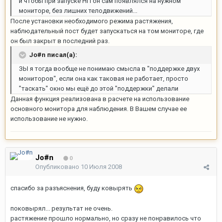
и чтобы при запуске НП он сам появлялся на нужном
мониторе, без лишних телодвижений...
После установки необходимого режима растяжения,
наблюдательный пост будет запускаться на том мониторе, где
он был закрыт в последний раз.
Jo#n писал(а):
ЗЫ я тогда вообще не понимаю смысла в "поддержке двух
мониторов", если она как таковая не работает, просто
"таскать" окно мы ещё до этой "поддержки" делали
Данная функция реализована в расчете на использование
основного монитора для наблюдения. В Вашем случае ее
использование не нужно.
Jo#n
0
Опубликовано
10 Июля 2008
спасибо за разъяснения, буду ковырять
поковырял... результат не очень.
растяжение прошло нормально, но сразу не понравилось что