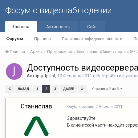
Форум о видеонаблюдении
Главная
Активность
Сайт
Форумы
Правила
Политика конфиденциальности
По
Главная
Архив
Программное обеспечение «Линия» версии 5**
Доступность видеосервера
Автор:
jetpillot
,
10 Февраля 2011
в
Настройка и функц
Страница 2 из 3
1
2
3
НАЗАД
ДАЛЕЕ
Станислав
Опубликовано
7 Апреля 2011
Здравствуйте
В клиентской части находит серве