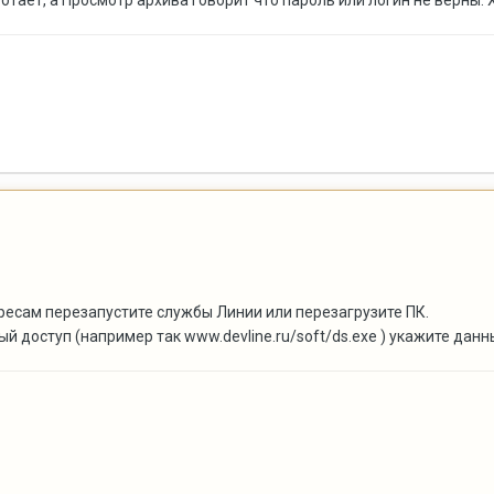
тает, а Просмотр архива говорит что пароль или логин не верны. 
дресам перезапустите службы Линии или перезагрузите ПК.
ый доступ (например так www.devline.ru/soft/ds.exe ) укажите д