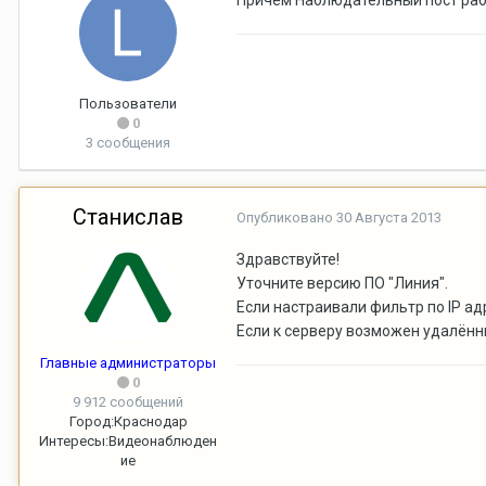
Причем Наблюдательный пост рабо
Пользователи
0
3 сообщения
Станислав
Опубликовано
30 Августа 2013
Здравствуйте!
Уточните версию ПО "Линия".
Если настраивали фильтр по IP а
Если к серверу возможен удалённ
Главные администраторы
0
9 912 сообщений
Город:
Краснодар
Интересы:
Видеонаблюден
ие