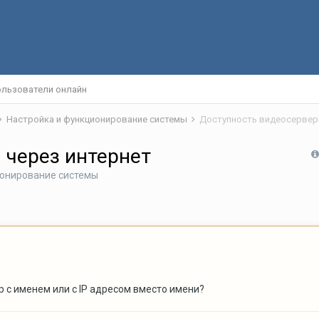
льзователи онлайн
Настройка и функционирование системы
Доступность видеосервера
 через интернет
ионирование системы
р с именем или с IP адресом вместо имени?