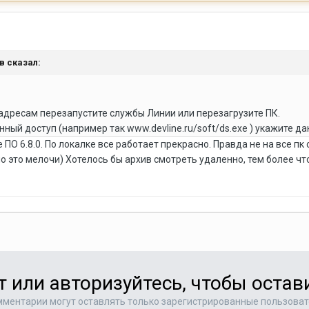
ав сказал:
 адресам перезапустите службы Линии или перезагрузите ПК.
нный доступ (например так www.devline.ru/soft/ds.exe ) укажите
е ПО 6.8.0. По локалке все работает прекрасно. Правда не на все пк
о это мелочи) Хотелось бы архив смотреть удаленно, тем более чт
т или авторизуйтесь, чтобы оста
ментарии могут оставлять только зарегистрированные пользова