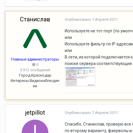
Станислав
Опубликовано
7 Апреля 2011
Используете не тот порт (по умол
или
Используете фильтр по IP адреса
или
В сети, из которой подключается 
Главные администраторы
поиске сервера соответствующие 
0
9 912 сообщений
Город:
Краснодар
Интересы:
Видеонаблюден
ие
jetpillot
Опубликовано
7 Апреля 2011
Спасибо, Станислав, проверю все е
по второму варианту, фаерволы и 