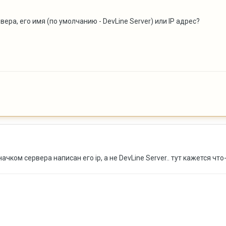
ера, его имя (по умолчанию - DevLine Server) или IP адрес?
начком сервера написан его ip, а не DevLine Server.. тут кажется что-