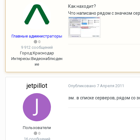
Как находит?
Что написано рядом с значком серв
Главные администраторы
0
9 912 сообщений
Город:
Краснодар
Интересы:
Видеонаблюден
ие
jetpillot
Опубликовано
7 Апреля 2011
эм.. в списке серверов, рядом со з
Пользователи
0
16 сообщений