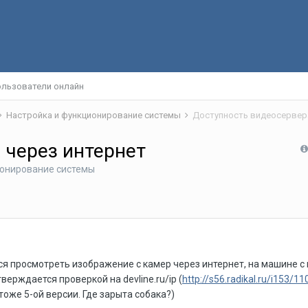
льзователи онлайн
Настройка и функционирование системы
Доступность видеосервера
 через интернет
ионирование системы
тся просмотреть изображение с камер через интернет, на машине 
верждается проверкой на devline.ru/ip (
http://s56.radikal.ru/i153/
оже 5-ой версии. Где зарыта собака?)