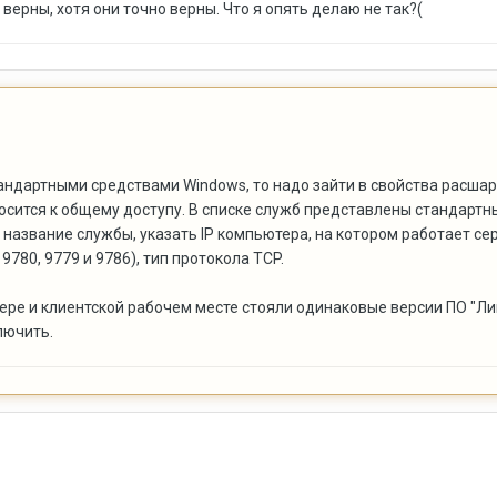
 верны, хотя они точно верны. Что я опять делаю не так?(
андартными средствами Windows, то надо зайти в свойства расша
относится к общему доступу. В списке служб представлены стандар
название службы, указать IP компьютера, на котором работает сер
780, 9779 и 9786), тип протокола TCP.
ере и клиентской рабочем месте стояли одинаковые версии ПО "Ли
лючить.