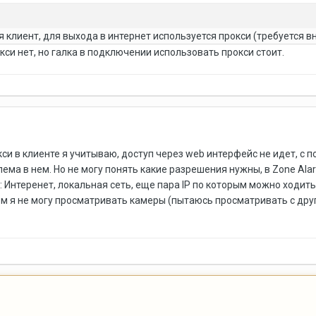
я клиент, для выхода в интернет используется прокси (требуется 
кси нет, но галка в подключении использовать прокси стоит.
окси в клиенте я учитываю, доступ через web интерфейс не идет, с
ема в нем. Но не могу понять какие разрешения нужны, в Zone Ala
: Интеренет, локальная сеть, еще пара IP по которым можно ходить
ом я не могу просматривать камеры (пытаюсь просматривать с друго