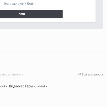
Есть аккаунт? Войти.
Войти
 через интернет
Вся активность
ния»
Видеосерверы «Линия»
|