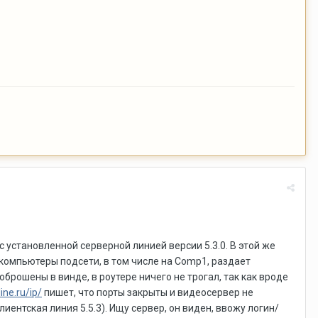
 с установленной серверной линией версии 5.3.0. В этой же
е компьютеры подсети, в том числе на Comp1, раздает
оброшены в винде, в роутере ничего не трогал, так как вроде
line.ru/ip/
пишет, что порты закрыты и видеосервер не
ентская линия 5.5.3). Ищу сервер, он виден, ввожу логин/