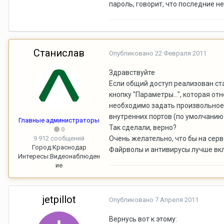
пароль, говорит, что последние не
Станислав
Опубликовано
22 Февраля 2011
Здравствуйте
Если общий доступ реализован ст
кнопку "Параметры...", которая 
необходимо задать произвольное 
внутренних портов (по умолчанию 9
Главные администраторы
Так сделали, верно?
0
9 912 сообщений
Очень желательно, что бы на серв
Город:
Краснодар
Файрволы и антивирусы лучше вк
Интересы:
Видеонаблюден
ие
jetpillot
Опубликовано
7 Апреля 2011
Вернусь вот к этому: