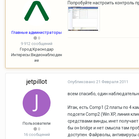
Попробуйте настроить контроль 
Главные администраторы
0
9 912 сообщений
Город:
Краснодар
Интересы:
Видеонаблюден
ие
jetpillot
Опубликовано
21 Февраля 2011
всем спасибо, один наблюдательны
Итак, есть Comp1 (2 платы по 4 ка
подсети Comp2 (Win XP, линия кли
средствами винды, инет получает о
Пользователи
бы он bridge и нет смысла там пр
0
16 сообщений
доступен. Файрволы, антивирусы о