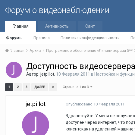
Форум о видеонаблюдении
Главная
Активность
Сайт
Форумы
Правила
Политика конфиденциальности
По
Главная
Архив
Программное обеспечение «Линия» версии 5**
Доступность видеосервера
Автор:
jetpillot
,
10 Февраля 2011
в
Настройка и функц
Страница 1 из 3
1
2
3
ДАЛЕЕ
jetpillot
Опубликовано
10 Февраля 2011
Здравствуйте. У меня не получае
доступен через интернет, что подт
клиентская на удаленной машине т