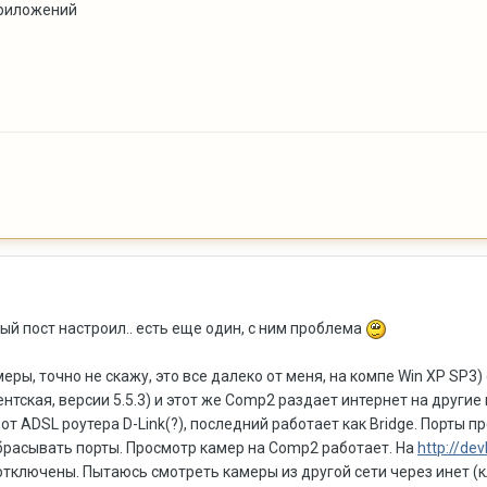
приложений
й пост настроил.. есть еще один, с ним проблема
меры, точно не скажу, это все далеко от меня, на компе Win XP SP3)
ентская, версии 5.5.3) и этот же Comp2 раздает интернет на други
т ADSL роутера D-Link(?), последний работает как Bridge. Порты пр
обрасывать порты. Просмотр камер на Comp2 работает. На
http://dev
тключены. Пытаюсь смотреть камеры из другой сети через инет (кли