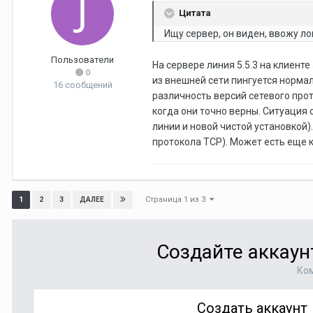
Цитата
Ищу сервер, он виден, ввожу ло
Пользователи
На сервере линия 5.5.3 на клиенте
0
из внешней сети пингуется нормал
16 сообщений
различность версий сетевого прото
когда они точно верны. Ситуация 
линии и новой чистой установкой)
протокола TCP). Может есть еще 
Страница 1 из 3
1
2
3
ДАЛЕЕ
Создайте аккаун
Ком
Создать аккаунт