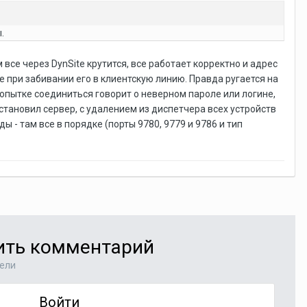
.
м все через DynSite крутится, все работает корректно и адрес
е при забивании его в клиентскую линию. Правда ругается на
и попытке соединиться говорит о неверном пароле или логине,
становил сервер, с удалением из диспетчера всех устройств
 - там все в порядке (порты 9780, 9779 и 9786 и тип
вить комментарий
тели
Войти