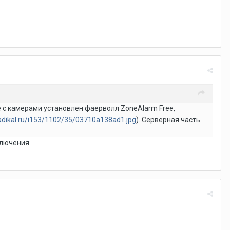
е с камерами установлен фаерволл ZoneAlarm Free,
radikal.ru/i153/1102/35/03710a138ad1.jpg
). Серверная часть
ключения.