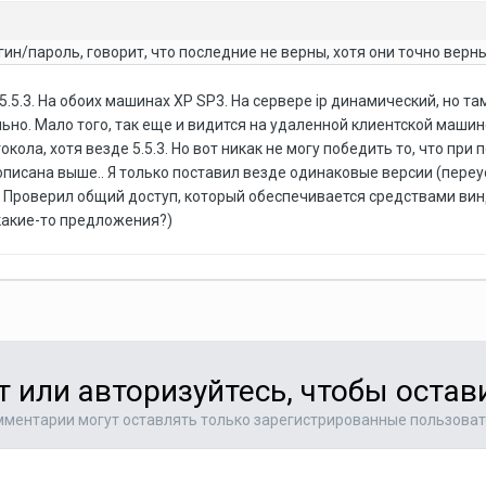
гин/пароль, говорит, что последние не верны, хотя они точно верны
 5.5.3. На обоих машинах XP SP3. На сервере ip динамический, но та
ьно. Мало того, так еще и видится на удаленной клиентской машин
кола, хотя везде 5.5.3. Но вот никак не могу победить то, что пр
описана выше.. Я только поставил везде одинаковые версии (переу
. Проверил общий доступ, который обеспечивается средствами винды
какие-то предложения?)
т или авторизуйтесь, чтобы оста
ментарии могут оставлять только зарегистрированные пользова