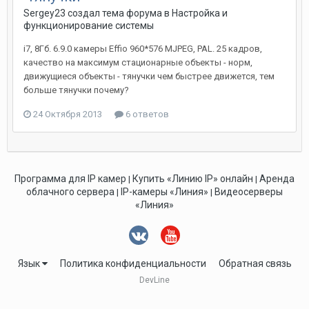
Sergey23 создал тема форума в
Настройка и
функционирование системы
i7, 8Гб. 6.9.0 камеры Effio 960*576 MJPEG, PAL. 25 кадров,
качество на максимум стационарные объекты - норм,
движущиеся объекты - тянучки чем быстрее движется, тем
больше тянучки почему?
24 Октября 2013
6 ответов
Программа для IP камер
Купить «Линию IP» онлайн
Аренда
|
|
облачного сервера
IP-камеры «Линия»
Видеосерверы
|
|
«Линия»
Язык
Политика конфиденциальности
Обратная связь
DevLine