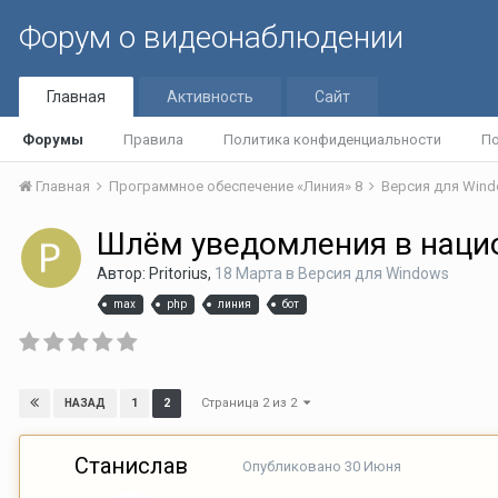
Форум о видеонаблюдении
Главная
Активность
Сайт
Форумы
Правила
Политика конфиденциальности
По
Главная
Программное обеспечение «Линия» 8
Версия для Win
Шлём уведомления в наци
Автор:
Pritorius
,
18 Марта
в
Версия для Windows
max
php
линия
бот
Страница 2 из 2
1
2
НАЗАД
Станислав
Опубликовано
30 Июня