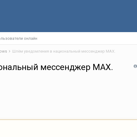
льзователи онлайн
dows
Шлём уведомления в национальный мессенджер MAX.
ональный мессенджер MAX.