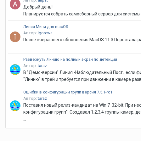
Автор:
alipat
Добрый день!
Планируется собрать самосборный сервер для системы 
Линия Мини для macOS
Автор:
igorewa
После вчерашнего обновления MacOS 11.3 Перестала ра
Развернуть Линию на полный экран по детекции
Автор:
taraz
В "Демо-версии" Линия -Наблюдательный Пост, если фи
"Линию" в трей и требуется при движении в камере раз
Ошибки в конфигурации групп версия 7.5.1-rc1
Автор:
taraz
Поставил новый релиз-кандидат на Win 7 32-bit. При н
конфигурации групп". Создавал 1,2,3,4 группы камер, де
...