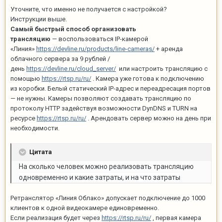
Уточните, что именно не получается с настройкой?
Инструкции выше.
Самый быстрый способ организовать
трансляцию
— воспользоваться IP-камерой
«Линия»
https://devline.ru/products/line-cameras/
+ аренда
облачного сервера за 9 рублей /
день
https://devline.ru/cloud_server/
или настроить трансляцию с
помощью
https://rtsp.ru/ru/
. Камера уже готова к подключению
из коробки. Белый статический IP-адрес и переадресация портов
— не нужны. Камеры позволяют создавать трансляцию по
протоколу HTTP задействуя возможности DynDNS и TURN на
ресурсе
https://rtsp.ru/ru/
. Арендовать сервер можно на день при
необходимости.
Цитата
На сколько человек можно реализовать трансляцию
одновременно и какие затраты, и на что затраты
Ретранслятор «Линия Облако» допускает подключение до 1000
клиентов к одной видеокамере единовременно.
Если реализация будет через
https://rtsp.ru/ru/
, первая камера