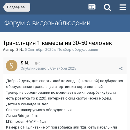
Подбор оборудования
Форум о видеонаблюдении
Трансляция 1 камеры на 30-50 человек
Автор:
S.N.
,
5 Сентября 2025
в
Подбор оборудования
S.N.
0
Опубликовано
5 Сентября 2025
Добрый день, для спортивной команды (школьной) подбирается
оборудование трансляции спортивных соревнований.
Тренер на соревновании подключает все к повэрбанку (если
есть розетка то к 220), интернет с сим карты через модем.
Детей в команде 30 чел
Список планируемого оборудования:
Линия Bridge - 1шт
LTE modem + WiFi - 1шт
Камера с PTZ питание от повэрбанка или 12в, сеть кабель или