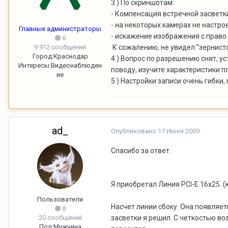
3.) По скриншотам:
- Компенсация встречной засветк
- на некоторых камерах не настро
Главные администраторы
- искажение изображения с право 
0
9 912 сообщений
К сожалению, не увидел ”зернист
Город:
Краснодар
4.) Вопрос по разрешению снят, у
Интересы:
Видеонаблюден
поводу, изучите характеристики 
ие
5.) Настройки записи очень гибки
ad_
Опубликовано
17 Июня 2009
Спасибо за ответ.
Я приобретал Линия PCI-E 16x25. (
Пользователи
Насчет линии сбоку. Она появляе
0
20 сообщений
засветки я решил. С четкостью во
Пол:
Мужчина