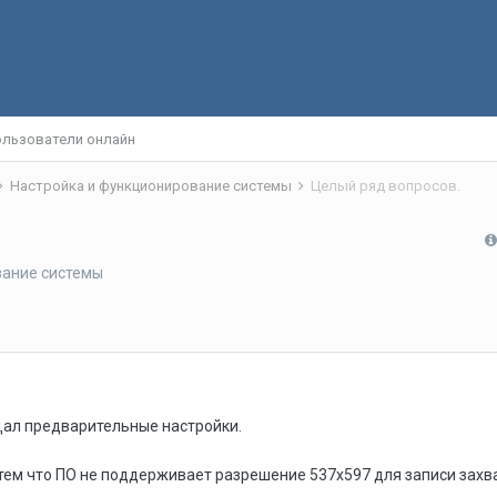
льзователи онлайн
Настройка и функционирование системы
Целый ряд вопросов.
вание системы
 Дал предварительные настройки.
с тем что ПО не поддерживает разрешение 537х597 для записи зах