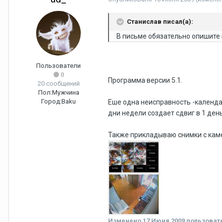
Станислав писал(а):
В письме обязательно опишите
Пользователи
0
Программа версии 5.1.
20 сообщений
Пол:
Мужчина
Город:
Baku
Еше одна неисправность -календа
дни недели создает сдвиг в 1 ден
Также прикладываю снимки с кам
Изменено
17 Июня 2009
пользоват