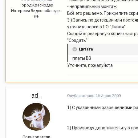
Город:
Краснодар
- неправильный монтаж
Интересы:
Видеонаблюден
Всё это решаемо. Прикрепите скр
ие
3.) Запись по детекции или пост
уточните версию ПО ”Линия”.
Создайте резервную копию настрое
”Создать”
Цитата
платы ВЗ
Уточните, пожалуйста
ad_
Опубликовано
16 Июня 2009
1) С указанными разрешениями ра
2) Произведу дополнительную про
Пользователи