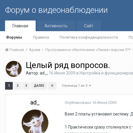
Форум о видеонаблюдении
Главная
Активность
Сайт
Форумы
Правила
Политика конфиденциальности
По
Главная
Архив
Программное обеспечение «Линия» версии 5**
Целый ряд вопросов.
Автор:
ad_
,
16 Июня 2009
в
Настройка и функциониро
Страница 1 из 3
1
2
3
ДАЛЕЕ
ad_
Опубликовано
16 Июня 2009
Взял 2 платы установил систему.
1 Практически сразу столкнулся 