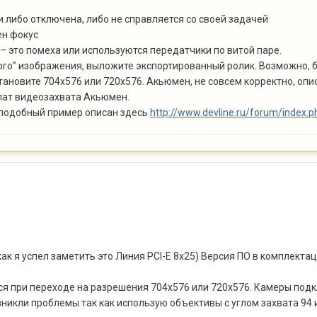
и либо отключена, либо не справляется со своей задачей
ен фокус
– это помеха или используются передатчики по витой паре.
ого” изображения, выложите экспортированный ролик. Возможно, 
становите 704x576 или 720х576. Акьюмен, не совсем корректно, опи
плат видеозахвата Акьюмен.
, подобный пример описан здесь
http://www.devline.ru/forum/index.p
как я успел заметить это Линия PCI-E 8x25) Версия ПО в комплектаци
тся при переходе на разрешения 704x576 или 720х576. Камеры по
зникли проблемы так как использую объективы с углом захвата 94 