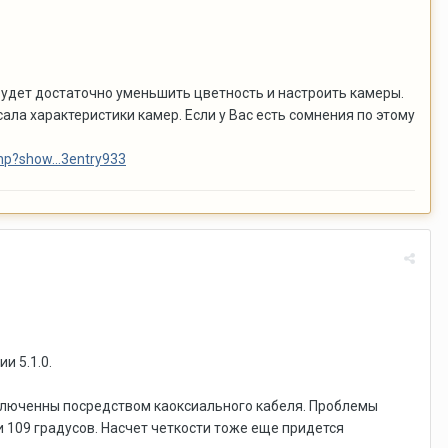
будет достаточно уменьшить цветность и настроить камеры.
сала характеристики камер. Если у Вас есть сомнения по этому
hp?show...3entry933
и 5.1.0.
дключенны посредством каоксиального кабеля. Проблемы
и 109 градусов. Насчет четкости тоже еще придется