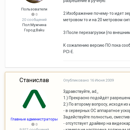
разрешение в ручную.
Пользователи
2 Изображение почему-то идет зер
0
20 сообщений
метровом то и на 20 метровом сиг
Пол:
Мужчина
Город:
Baku
3 После перезагрузки (по внешни
К сожалению версию ПО пока сооб
PCI-E.
Станислав
Опубликовано
16 Июня 2009
Здравствуйте, ad_
1.) Прекрасно подойдёт разрешени
2.) По второму вопросу, исходя и
- в серверных ОС аппаратное уско
Задействуйте полностью, сместив
Главные администраторы
- отсутствует драйвер на видеока
0
9 912 сообщений
- камера не настроена должным 