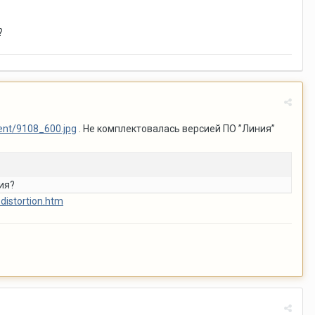
?
tent/9108_600.jpg
. Не комплектовалась версией ПО ”Линия”
ия?
distortion.htm