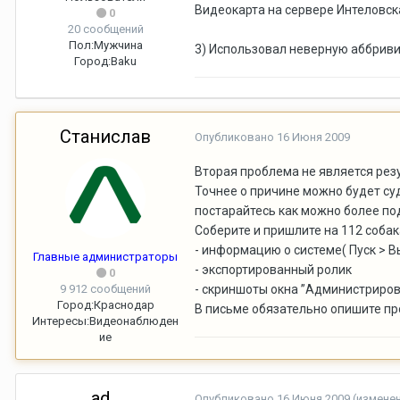
Видеокарта на сервере Интеловска
0
20 сообщений
Пол:
Мужчина
3) Использовал неверную аббривиа
Город:
Baku
Станислав
Опубликовано
16 Июня 2009
Вторая проблема не является рез
Точнее о причине можно будет су
постарайтесь как можно более п
Соберите и пришлите на 112 собака 
- информацию о системе( Пуск > В
Главные администраторы
- экспортированный ролик
0
9 912 сообщений
- скриншоты окна ”Администриров
Город:
Краснодар
В письме обязательно опишите п
Интересы:
Видеонаблюден
ие
ad_
Опубликовано
16 Июня 2009
(измене