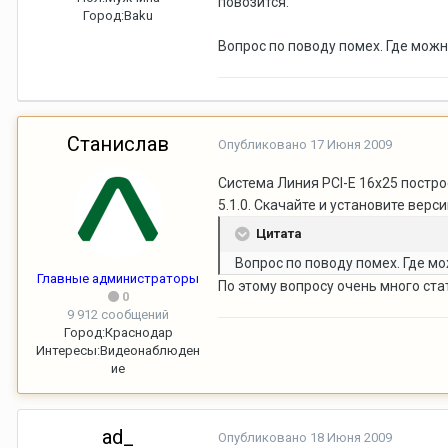
повозится.
Город:
Baku
Вопрос по поводу помех. Где мож
Станислав
Опубликовано
17 Июня 2009
Система Линия PCI-E 16x25 постро
5.1.0. Скачайте и установите верси
Цитата
Вопрос по поводу помех. Где м
Главные администраторы
По этому вопросу очень много ста
0
9 912 сообщений
Город:
Краснодар
Интересы:
Видеонаблюден
ие
ad_
Опубликовано
18 Июня 2009