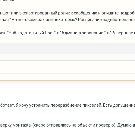
иншот или экспортированный ролик к сообщению и опишите подроб
оянная? На всех камерах или некоторых? Расписание задействован
к: ”Наблюдательный Пост” > ”Администрирование ” > ”Резервное к
ботает. Я хочу устранить переразбиение пикселей. Есть допущение
верку монтажа. (скоро отправлюсь на объект и проверю). Думаю 