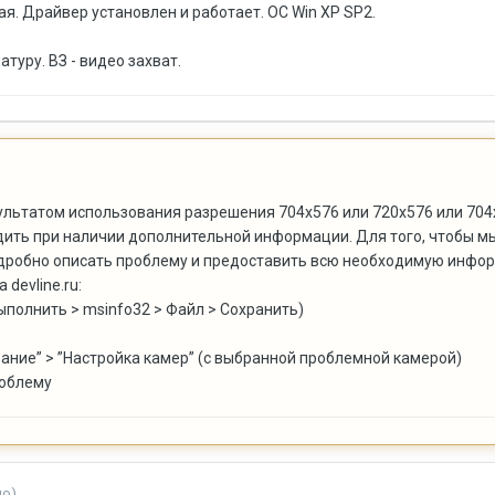
я. Драйвер установлен и работает. ОС Win XP SP2.
туру. ВЗ - видео захват.
ультатом использования разрешения 704x576 или 720х576 или 704x
дить при наличии дополнительной информации. Для того, чтобы м
одробно описать проблему и предоставить всю необходимую инфо
devline.ru:
ыполнить > msinfo32 > Файл > Сохранить)
ание” > ”Настройка камер” (с выбранной проблемной камерой)
роблему
но)