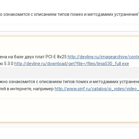
но ознакомится с описанием типов помех и методамиих устранения
ена на базе двух плат PCI-E 8x25
http://devline.ru/imagearchive/con
ю 5.3.0
http://devline.ru/download/get?file=/files/linia530_full.exe
ожно ознакомится с описанием типов помех и методамиих устранен
тей в интернете, например
http://www.sinf.ru/catalog/si_video/video_