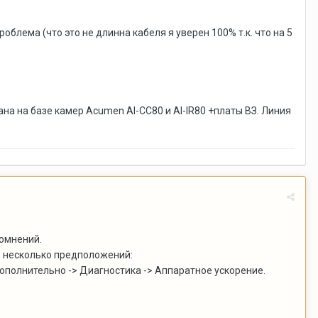
блема (что это не длинна кабеля я уверен 100% т.к. что на 5
а на базе камер Acumen AI-CC80 и AI-IR80 +платы ВЗ. Линия
сомнений.
ть несколько предположений:
Дополнительно -> Диагностика -> Аппаратное ускорение.