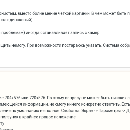
нистым, вместо болие мение четкой картинки. В чем может быть про
нал одинаковый).
м проблемам) иногда останавливает запись с камер.
щить немогу. При возможности постараюсь указать. Система собран
е 704x576 или 720х576. По этому вопросу не может быть никаких 
з имеющейся информации, не смогу ничего конкретно ответить. Ес
рение по умолчанию не полное. Свойства: Экран -> Параметры -> 
 ползунок в крайнее правое положение.
рту
образом