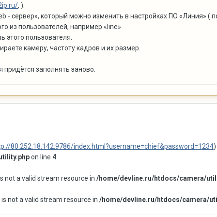
2ip.ru/
, ).
eb - сервер», который можно изменить в настройках ПО «Линия» ( 
го из пользователей, например «line»
ь этого пользователя.
ираете:камеру, частоту кадров и их размер.
 придётся заполнять заново.
tp://80.252.18.142:9786/index.html?username=chief&password=1234
)
ility.php
on line
4
is not a valid stream resource in
/home/devline.ru/htdocs/camera/util
 is not a valid stream resource in
/home/devline.ru/htdocs/camera/util