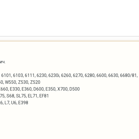
ич.
, 6101, 6103, 6111, 6230, 6230i, 6260, 6270, 6280, 6600, 6630, 6680/81,
50, W550, Z530, Z520
660, E330, E360, D600, E350, X700, D500
75, S68, SL75, EL71, EF81
L6, L7, U6, E398