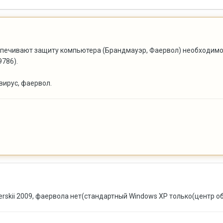
спечивают защиту компьютера (Брандмауэр, Фаервол) необходимо 
9786).
вирус, фаервол.
rskii 2009, фаервола нет(стандартный Windows XP только(центр о