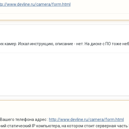
tp://www.devline.ru/camera/form.html
х камер. Искал инструкцию, описание - нет. На диске с ПО тоже не
 Вашего телефона адрес :
http://www.devline.ru/camera/form.html
ий статический IP компьютера, на котором стоит серверная часть