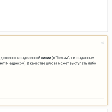
ственно к выделенной линии (с "белым", т.е. выданным
ет IP-адресом). В качестве шлюза может выступать либо