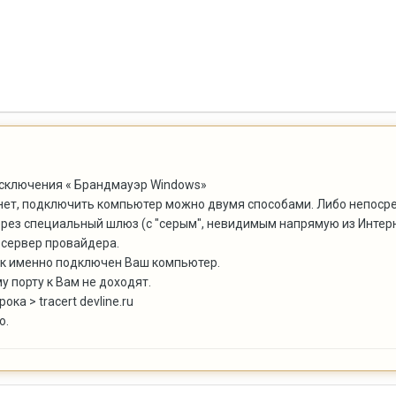
исключения « Брандмауэр Windows»
ет, подключить компьютер можно двумя способами. Либо непосред
ерез специальный шлюз (с "серым", невидимым напрямую из Интерн
 сервер провайдера.
ак именно подключен Ваш компьютер.
у порту к Вам не доходят.
ка > tracert devline.ru
ю.