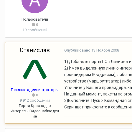
Пользователи
0
19 сообщений
Станислав
Опубликовано
13 Ноября 2008
1) Добавьте порты ПО «Линии» в 
2) Имея выделенную линию интерн
провайдером IP-адресом), либо ч
устройство (маршрутизатор) либо
Уточните у Вашего провайдера, к
Главные администраторы
На данный момент, пакеты по этом
0
9 912 сообщений
3)Выполните: Пуск > Командная стро
Город:
Краснодар
Скриншот прикрепите к сообщени
Интересы:
Видеонаблюден
ие