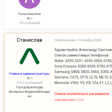
Пользователи
0
19 сообщений
Станислав
Опубликовано
10 Ноября 2008
Здравствуйте, Александр Сергеев
Список совместимых телефонов:
Nokia : 6020, 6021, 6030, 6060, 6100
Sony Ericsson: K300, K500, K700, K7
Samsung: D800, D820, X460, X300, X
Главные администраторы
Siemens: CX75, CF75, CL75, ME75, S
0
9 912 сообщений
Motorola: V360, V3, V3i, V3x, E1, L2, 
Город:
Краснодар
Интересы:
Видеонаблюден
Список значительно расширился
ие
Комментарий добавлен 11.05.09