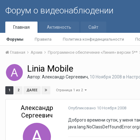
Форум о видеонаблюдении
Главная
Активность
Сайт
Форумы
Правила
Политика конфиденциальности
По
Главная
Архив
Программное обеспечение «Линия» версии 5**
Linia Mobile
Автор:
Александр Сергеевич
,
10 Ноября 2008
в
Настр
Страница 1 из 2
1
2
ДАЛЕЕ
Александр
Опубликовано
10 Ноября 2008
Сергеевич
Доброго времени суток, у меня та
java.lang.NoClassDeffoundError:o