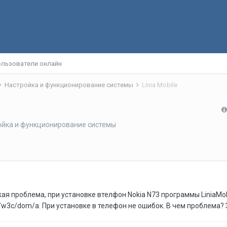
льзователи онлайн
Настройка и функционирование системы
Linia Mobile
ойка и функционирование системы
кая проблема, при установке втелфон Nokia N73 программы LiniaMo
rg/w3c/dom/a. При установке в телефон не ошибок. В чем проблема?