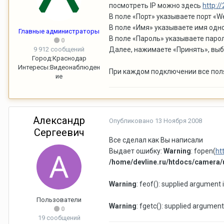
посмотреть IP можно здесь
http://
В поле «Порт» указываете порт «W
В поле «Имя» указываете имя одно
Главные администраторы
В поле «Пароль» указываете парол
0
9 912 сообщений
Далее, нажимаете «Принять», выб
Город:
Краснодар
Интересы:
Видеонаблюден
При каждом подключении все поля
ие
Александр
Опубликовано
13 Ноября 2008
Сергеевич
Все сделал как Вы написали
Выдает ошибку:
Warning
: fopen(
ht
/home/devline.ru/htdocs/camera/ut
Warning
: feof(): supplied argument 
Пользователи
Warning
: fgetc(): supplied argument
0
19 сообщений