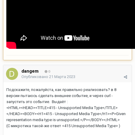
dangem
0
Опубликовано
21 Марта 2023
Подскажите, пожалуйста, как правильно реализовать? в 8
версии пытаюсь сделать внешнее событие, и через curl -
запустить это событие. Выдаёт
:
<HTML><HEAD><TITLE>415 - Unsupported Media Type</TITLE>
</HEAD><BODY><H1>415 - Unsupported Media Type</H1><P>Given
representation media type is unsupported.</P></BODY></HTML>
(С микротика такой-же ответ <415 Unsupported Media Type> )