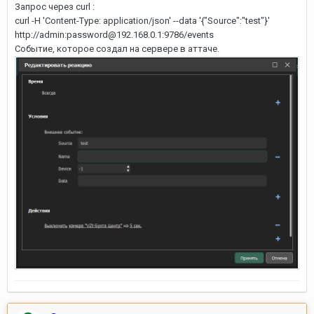
Запрос через curl
:
curl
-
H
'
Content
-
Type
: application
/
json'
--
data '{
"Source"
:
"test"
}'
http:
//admin:password@192.168.0.1:
9786/events
Событие, которое создал на сервере в аттаче.