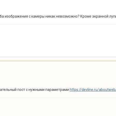
а изображения с камеры никак невозможно? Кроме экранной лупы
дательный пост с нужными параметрами
https://devline.ru/aboutweb