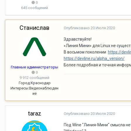
0
645 сообщений
Станислав
Опубликовано
20 Июля 2020
Здравствуйте!
«Линия Мини» для Linux не сущест
В восьмом поколении
https://devl
https://devline.ru/alpha_version/
Более подробная и точная информ
Главные администраторы
0
9 912 сообщений
Город:
Краснодар
Интересы:
Видеонаблюден
ие
taraz
Опубликовано
20 Июля 2020
Под Wine "Линия-Мини" смысла не