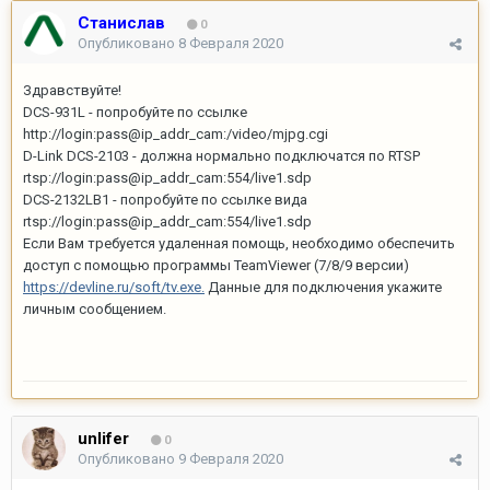
Станислав
0
Опубликовано
8 Февраля 2020
Здравствуйте!
DCS-931L - попробуйте по ссылке
http://login:pass@ip_addr_cam:/video/mjpg.cgi
D-Link DCS-2103 - должна нормально подключатся по RTSP
rtsp://login:pass@ip_addr_cam:554/live1.sdp
DCS-2132LB1 - попробуйте по ссылке вида
rtsp://login:pass@ip_addr_cam:554/live1.sdp
Если Вам требуется удаленная помощь, необходимо обеспечить
доступ с помощью программы TeamViewer (7/8/9 версии)
https://devline.ru/soft/tv.exe.
Данные для подключения укажите
личным сообщением.
unlifer
0
Опубликовано
9 Февраля 2020