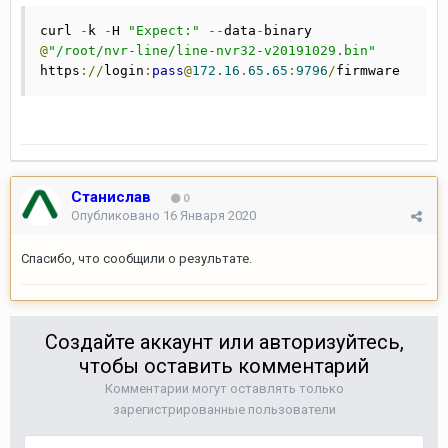
curl 
-
k 
-
H 
"Expect:"
--
data
-
binary 
@
"/root/nvr-line/line-nvr32-v20191029.bin"
https
://
login
:
pass
@
172.16
.
65.65
:
9796
/
firmware
Станислав
0
Опубликовано
16 Января 2020
Спасибо, что сообщили о результате.
Создайте аккаунт или авторизуйтесь,
чтобы оставить комментарий
Комментарии могут оставлять только
зарегистрированные пользователи