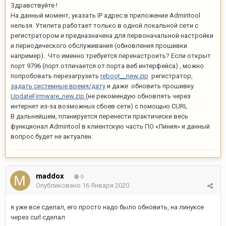
Здравствуйте !
На данный момент, указать IP адрес в приложение Admintool
нельзя. Утилита работает только в одной локальной сети с
регистратором и предназначена для первоначальной настройки
и периодического обслуживания (обновления прошивки
например). Что именно требуется перенастроить? Если открыт
порт 9796 (порт отличается от порта веб интерфейса) , можно
попробовать
перезагрузить
reboot__new.zip
регистратор,
задать системные время/дату
и даже обновить прошивку
UpdateFirmware_new.zip
(не рекомендую обновлять через
интернет из-за возможных сбоев сети) с помощью CURL
В дальнейшем, планируется перенести практически весь
функционал Admintool в клиентскую часть ПО «Линия» и данный
вопрос будет не актуален.
maddox
0
Опубликовано
16 Января 2020
я уже все сделал, его просто надо было обновить, на линуксе
через curl сделал