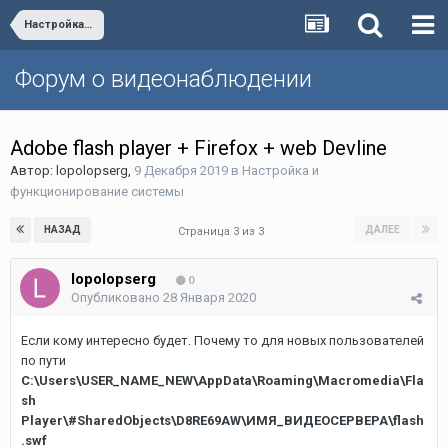
Настройка и функционирование системы
Форум о видеонаблюдении
Adobe flash player + Firefox + web Devline
Автор:
lopolopserg
,
9 Декабря 2019
в
Настройка и
функционирование системы
НАЗАД
ДАЛЕЕ
Страница 3 из 3
lopolopserg
0
Опубликовано
28 Января 2020
Если кому интересно будет. Почему то для новых пользователей
по пути
C:\Users\USER_NAME_NEW\AppData\Roaming\Macromedia\Fla
sh
Player\#SharedObjects\D8RE69AW\ИМЯ_ВИДЕОСЕРВЕРА\flash
.swf