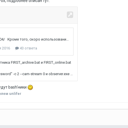
ox, подробнее описан тут:
удут bash'ники
лем unlifer