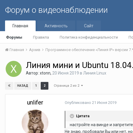
Форум о видеонаблюдении
Главная
Активность
Сайт
Форумы
Правила
Политика конфиденциальности
По
Главная
Архив
Программное обеспечение «Линия IP» версии 7.
Линия мини и Ubuntu 18.04
Автор:
xtonn
,
20 Июня 2019
в
Линия Linux
Страница 2 из 2
1
2
НАЗАД
unlifer
Опубликовано
21 Июня 2019
Цитата
настройте на винде и запретите
Не знаю, пробовали Вы или нет, но