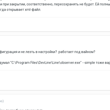
и при закрытии, соответственно, пересохранять не будет. Ей полны
егда открывает xml-файл.
онфигурация и не лезть в настройки? работает под вайном?
умал "C:\Program Files\DevLine\Line\observer.exe" --simple тоже в
но)