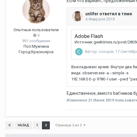
Если что вариант, предложенный F
Опытные пользователи
0
991 сообщение
Пол:
Мужчина
Город:
Красноярск
Единственное, вместо bat'ников б
Изменено
21 Июня 2019
пользовате
Страница 2 из 2
1
2
НАЗАД