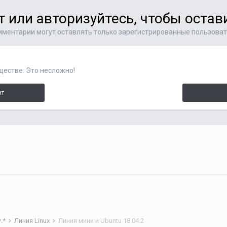
т или авторизуйтесь, чтобы оста
ментарии могут оставлять только зарегистрированные пользова
ществе. Это несложно!
нт
*.*
Линия Linux
Линия мини и Ubuntu 18.04.2