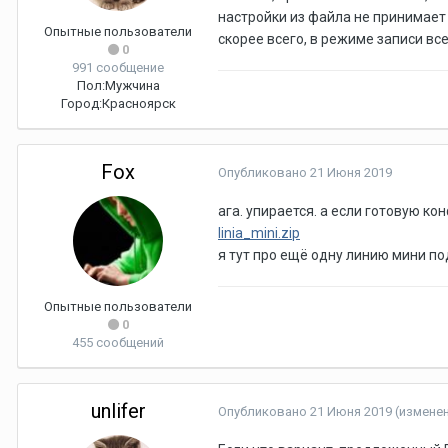
настройки из файла не принимает 
Опытные пользователи
скорее всего, в режиме записи вс
0
991 сообщение
Пол:
Мужчина
Город:
Красноярск
Fox
Опубликовано
21 Июня 2019
ага. упирается. а если готовую к
linia_mini.zip
я тут про ещё одну линию мини под
Опытные пользователи
0
455 сообщений
unlifer
Опубликовано
21 Июня 2019
(измене