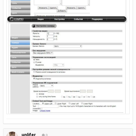
unlifer
0