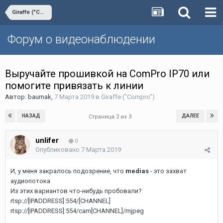
Giraffe ("Compro")
Форум о видеонаблюдении
Выручайте прошивкой на ComPro IP70 или
помогите привязать к линии
Автор:
baumak
,
7 Марта 2019
в
Giraffe ("Compro")
НАЗАД
ДАЛЕЕ
Страница 2 из 3
unlifer
0
Опубликовано
7 Марта 2019
И, у меня закралось подозрение, что
medias
- это захват
аудиопотока
Из этих вариантов что-нибудь пробовали?
rtsp://[IPADDRESS]:554/[CHANNEL]
rtsp://[IPADDRESS]:554/cam[CHANNEL]/mjpeg