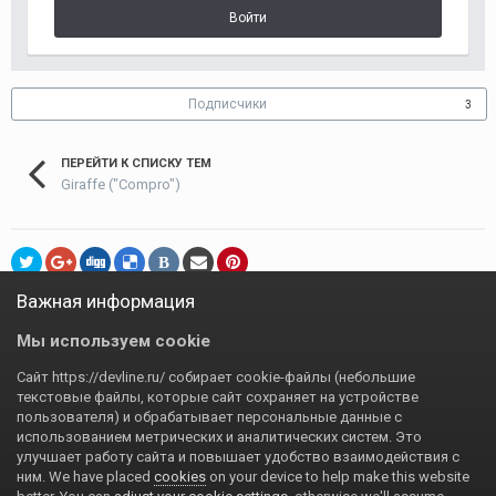
Войти
Подписчики
3
ПЕРЕЙТИ К СПИСКУ ТЕМ
Giraffe ("Compro")
В
Важная информация
Программа для IP камер
Купить «Линию IP» онлайн
Аренда
|
|
Мы используем cookie
облачного сервера
IP-камеры «Линия»
Видеосерверы
|
|
«Линия»
Сайт https://devline.ru/ собирает cookie-файлы (небольшие
текстовые файлы, которые сайт сохраняет на устройстве
пользователя) и обрабатывает персональные данные с
использованием метрических и аналитических систем. Это
улучшает работу сайта и повышает удобство взаимодействия с
Язык
Политика конфиденциальности
Обратная связь
ним. We have placed
cookies
on your device to help make this website
DevLine