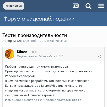
Линия Linux
Форум о видеонаблюдении
Тесты производительности
Автор:
i3laze
,
6 Сентября 2017
в
Линия Linux
i3laze
0
Опубликовано
6 Сентября 2017
Любопытства ради, три смежных вопроса:
Проводились ли тесты производительности в сравнении с
Windows-сервером?
В чем, по мнению разработчиков, плюсы Linux-решения?
Есть ли преимущества у MicroNVR в плане какого-то
специального аппаратного ускорения, по сравнению с
самодельными Linux-серверами?
Изменено
6 Сентября 2017
пользователем i3laze