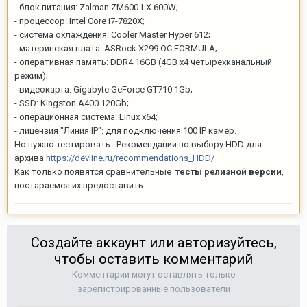
- блок питания: Zalman ZM600-LX 600W;
- процессор: Intel Core i7-7820X;
- система охлаждения: Cooler Master Hyper 612;
- материнская плата: ASRock X299 OC FORMULA;
- оперативная память: DDR4 16GB (4GB x4 четырехканальный
режим);
- видеокарта: Gigabyte GeForce GT710 1Gb;
- SSD: Kingston A400 120Gb;
- операционная система: Linux x64;
- лицензия "Линия IP": для подключения 100 IP камер.
Но нужно тестировать. Рекомендации по выбору HDD для
архива
https://devline.ru/recommendations_HDD/
Как только появятся сравнительные
тесты релизной версии
,
постараемся их предоставить.
Создайте аккаунт или авторизуйтесь,
чтобы оставить комментарий
Комментарии могут оставлять только
зарегистрированные пользователи