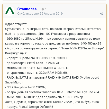
Станислав
0
Опубликовано
25 Апреля 2019
Здравствуйте!
Субъективно - выигрыш есть, но полных сравнительных тестов
ещё не проводилось. Для 100 IP камеры с разрешением
1920x1080 по 25 к/с, H.264, при условии использования со всех
камер и второго потока с разрешением не более 640х480 по 25
к/с., пока ориентируемся на сервер "Линия NVR-128 SuperStorage"
Конфигурация:
- корпус: SuperMicro CSE-836BE1C-R1K03B;
- процессор: 2 x Intel Xeon E5-2620 v3;
- материнская плата: SuperMicro X10DRL-i;
- оперативная память: 32Gb RAM (4GB x8);
- RAID: 8x SATA3 аппаратный RAID + 8x SATA3 RAID (Motherboard
SuperMicro);
- SSD: Kingston A400 120Gb;
- операционная система: Windows 10 IoT Enterprise High End x64;
- лицензия "Линия IP": для подключения 100 IP камер.
Хотя, я думаю, справится и Intel Core i7-7820X , что-нибудь типа:
- корпус: Fractal Design Define R5