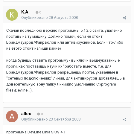
K.A.
0
Опубликовано
28 Августа 2008
Скачай последнюю версию программы 5.1.2 с сайта. удаленно
поставь на ту машину. должно помоч, если не стоит
Брандмауэров/Файрволов или антивирусников. Если что-либо
из етого стоит напиши какие?
когда будешь ставить программу - выключи вышеуказанные
проги. как поставишь научи их "работать вместе, т.е. для
Брандмауэров/Файрволов разрешаешь порты, указанные в
"сетевых подключениях" линии, для антивирусов добавляешь в
доверительную зону папку Линии(по умолчанию C:\program
files\Devline...).
allex
0
Опубликовано
23 Сентября 2008
программа DevLine Linia SKW 4.1