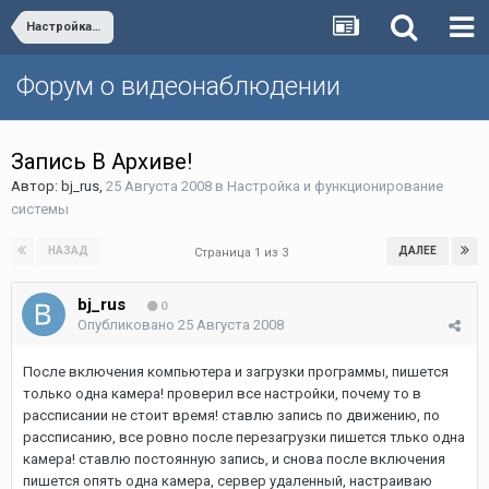
Настройка и функционирование системы
Форум о видеонаблюдении
Запись В Архиве!
Автор:
bj_rus
,
25 Августа 2008
в
Настройка и функционирование
системы
НАЗАД
ДАЛЕЕ
Страница 1 из 3
bj_rus
0
Опубликовано
25 Августа 2008
После включения компьютера и загрузки программы, пишется
только одна камера! проверил все настройки, почему то в
рассписании не стоит время! ставлю запись по движению, по
рассписанию, все ровно после перезагрузки пишется тлько одна
камера! ставлю постоянную запись, и снова после включения
пишется опять одна камера, сервер удаленный, настраиваю