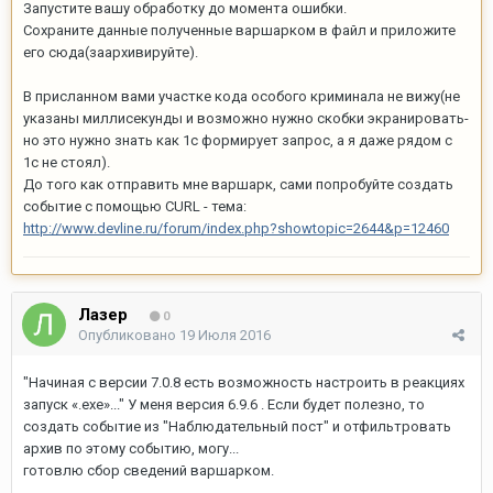
Запустите вашу обработку до момента ошибки.
Сохраните данные полученные варшарком в файл и приложите
его сюда(заархивируйте).
В присланном вами участке кода особого криминала не вижу(не
указаны миллисекунды и возможно нужно скобки экранировать-
но это нужно знать как 1с формирует запрос, а я даже рядом с
1с не стоял).
До того как отправить мне варшарк, сами попробуйте создать
событие с помощью CURL - тема:
http://www.devline.ru/forum/index.php?showtopic=2644&p=12460
Лазер
0
Опубликовано
19 Июля 2016
"Начиная с версии 7.0.8 есть возможность настроить в реакциях
запуск «.exe»..." У меня версия 6.9.6 . Если будет полезно, то
создать событие из "Наблюдательный пост" и отфильтровать
архив по этому событию, могу...
готовлю сбор сведений варшарком.