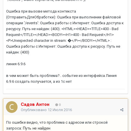
Ошибка при вызове метода контекста
(ОтправитьДляОбработки): Ошибка при выполнении файловой
операции '/events': Ошибка работы с Интернет: Ошибка доступа к
ресурсу. Путь не найден: (400). <HTML><HEAD><TITLE>400 - Bad
Request</TITLE></HEAD><BODY><H1>400 - Bad Request</H1>
<P>Unexpected character in stream: �</P></BODY></HTML> :
Ошибка работы с Интернет: Ошибка доступа к ресурсу. Путь не
найден: (400)
линия 6.9.6
в чем может быть проблема?.. событие из интерфейса Линия
6.9.6 создать получается, а из 1с нет
Садов Антон
0
Опубликовано
12 Июля 2016
По ошибке видно, что проблема с адресом или строкой
запроса:
Путь не найден