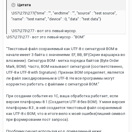
Цитата
\357\273\277{"time" : "", "endtime" : "", "source" : "test source",
"name" : "test name", "device" : 0, "data" : "test data"}
\357\273\277 - вот это левый мусор.
\357\273\277 - вот это левый мусор - "BOM"
"Текстовый файл сохраняемый как UTF-8 с сигнатурой BOM в
начале имеет 3 байта с значениями: EF, BB, BF(Скрин варшарка во
вложении). Сигнатура BOM - метка порядка байтов (Byte Order
Mark, BOM). Часто, BOM называют сигнатурой (соответственно,
UTF-8 и UTF-8 with Signature). Признак BOM определяет, является
ли файл закодированным в UTF-8. Не все программы могут
корректно работать с файлами с сигнатурой BOM."
При создании события из 1С, ваша обработка работает, если
версия платформы 8.1 (Создается UTF-8 без BOM). У меня версия
платформы 8.3 , в ней создается текстовый файл сохраняемый
как UTF-8 с BOM, что в итоге вело к моей ошибке(лишний символ
при формировании пост запроса).
Проблему решил используя код, приведенный ниже: