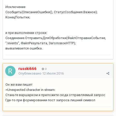
Исключение
Сообщить(ОписаниеОшибки(), СтатусСообщения.Важное);
КонецПопытки;
и при выполнении строки:
Соединение.ОтправитьДляОбработки(ФайлОтправкиСобытие,
"/events", ФайлРезультата, ЗаголовокHTTP);
вываливается ошибка..
russki666
0
Опубликовано
12 Июля 2016
Он же вам пишет
>Unexpected character in stream:
Станьте варшарком и приложите сюда отправляемый запрос
Где-то при формировании пост запроса лишний символ