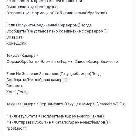
использовать пример вашей обработки...
Выполняю код процедуры:
ОтправитьИнформациюОСобытии(ФормаОбработки)
Если ПолучитьСоединениеССервером() Тогда
Сообщить("Не установлено соединение с сервером");
Возврат;
КонецЕсли;
ТекущаяКамера =
ФормаОбработки.ЭлементыФормы.СписокКамер.Значение;
Если Не ЗначениеЗаполнено(ТекущаяКамера) Тогда
Сообщить("Не выбрана камера");
Возврат;
КонецЕсли;
ТекущаяКамера = СтрЗаменить(ТекущаяКамера, "/cameras/", "");
ФайлРезультата = ПолучитьИмяВременногоФайла();
ФайлОтправкиСобытие = КаталогВременныхФайлов() +
"post.json";