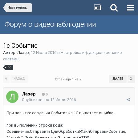
Настройка и функционирование системы
Форум о видеонаблюдении
1с Событие
Автор:
Лазер
,
12 Июля 2016
в
Настройка и функционирование
системы
1с
НАЗАД
ДАЛЕЕ
Страница 1 из 2
Лазер
0
Опубликовано
12 Июля 2016
При попытке создания События из 1С вылетает ошибка..
при выполнении строки кода:
Соединение.ОтправитьДляОбработки(ФайлОтправкиСобытие,
"/events", ФайлРезультата, ЗаголовокHTTP);