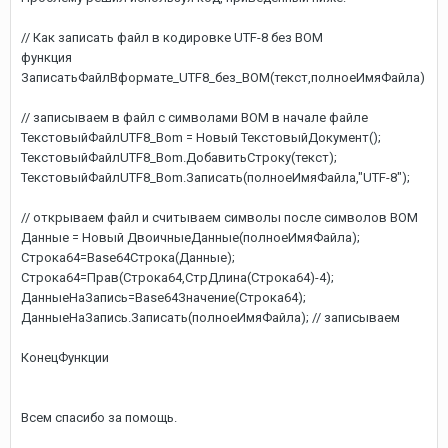
// Как записать файл в кодировке UTF-8 без BOM
функция
ЗаписатьФайлВформате_UTF8_без_BOM(текст,полноеИмяФайла)
// записываем в файл с символами BOM в начале файле
ТекстовыйФайлUTF8_Bom = Новый ТекстовыйДокумент();
ТекстовыйФайлUTF8_Bom.ДобавитьСтроку(текст);
ТекстовыйФайлUTF8_Bom.Записать(полноеИмяФайла,"UTF-8");
// открываем файл и считываем символы после символов BOM
Данные = Новый ДвоичныеДанные(полноеИмяФайла);
Строка64=Base64Строка(Данные);
Строка64=Прав(Строка64,СтрДлина(Строка64)-4);
ДанныеНаЗапись=Base64Значение(Строка64);
ДанныеНаЗапись.Записать(полноеИмяФайла); // записываем
КонецФункции
Всем спасибо за помощь.