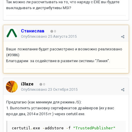
Так можно ли рассчитывать на то, что наряду с EXE вы будете
выкладывать и дистрибутивы MSI?
Станислав
0
Опубликовано
25 Августа 2015
Ваше пожелание будет рассмотрено и возможно реализовано
(#3986)
Благодарим за содействие в развитии системы "Линия".
i3laze
0
Опубликовано
23 Октября 2015
Предлагаю (как минимум для режима /S):
1. Выполнять установку сертификатов драйверов (их у вас
вроде два, 2014 и 2015 гг.) через certutil.exe.
certutil
.
exe 
-
addstore 
-
f 
"TrustedPublisher"