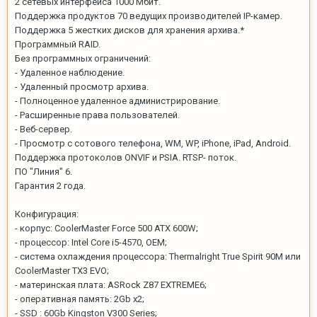
2 сетевых интерфейса 1000 Мбит.
Поддержка продуктов 70 ведущих производителей IP-камер.
Поддержка 5 жестких дисков для хранения архива.*
Программный RAID.
Без программных ограничений:
- Удаленное наблюдение.
- Удаленный просмотр архива.
- Полноценное удаленное администрирование.
- Расширенные права пользователей.
- Веб-сервер.
- Просмотр с сотового телефона, WM, WP, iPhone, iPad, Android.
Поддержка протоколов ONVIF и PSIA. RTSP- поток.
ПО "Линия" 6.
Гарантия 2 года.
Конфигурация:
- корпус: CoolerMaster Force 500 ATX 600W;
- процессор: Intel Core i5-4570, OEM;
- система охлаждения процессора: Thermalright True Spirit 90M или
CoolerMaster TX3 EVO;
- материнская плата: ASRock Z87 EXTREME6;
- оперативная память: 2Gb x2;
- SSD : 60Gb Kingston V300 Series;