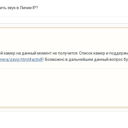
ить звук в Линии IP?
ей камер на данный момент не получится. Список камер и поддер
mera/zavio.html#activIP
. Возможно в дальнейшем данный вопрос бу