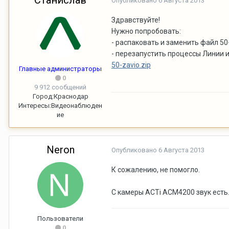
Станислав
Опубликовано
6 Августа 2013
Здравствуйте!
Нужно попробовать:
- распаковать и заменить файл
50
- перезапустить процессы Линии и
50-zavio.zip
Главные администраторы
0
9 912 сообщений
Город:
Краснодар
Интересы:
Видеонаблюден
ие
Neron
Опубликовано
6 Августа 2013
К сожалению, не помогло.
С камеры ACTi ACM4200 звук есть. 
Пользователи
0