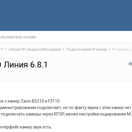
льзователи онлайн
*.*
«Линия IP» Видеонаблюдение
Подключение IP камер
IP камеры 
О Линия 6.8.1
к с камер Zavio B5210 и F3110.
администрировании подключает, но по-факту звука с этих камер нет
 подключать камеры через RTSP, менял настройки кодирования MJ
нтерфейс камер звук есть.