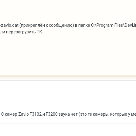
-zavio.dat
(прикреплён к сообщению) в папке C:\Program Files\DevLin
ли перезагрузить ПК.
С камер Zavio F3102 и F3200 звука нет (это те камеры, которые у м