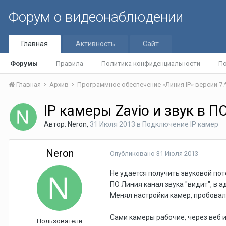
Форум о видеонаблюдении
Главная
Активность
Сайт
Форумы
Правила
Политика конфиденциальности
По
Главная
Архив
Программное обеспечение «Линия IP» версии 7.
IP камеры Zavio и звук в П
Автор:
Neron
,
31 Июля 2013
в
Подключение IP камер
Neron
Опубликовано
31 Июля 2013
Не удается получить звуковой пото
ПО Линия канал звука "видит", в 
Менял настройки камер, пробовал
Сами камеры рабочие, через веб и
Пользователи