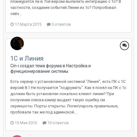
планиурется ли в 7ой версии выпилить интеграцию с 1с? В
частности, создание событий Линии из 1с? Попробовал
сейч...
17 Марта 2015
5 ответов
1С и Линия
Cin-i создал тема форума в
Настройка и
функционирование системы
Есть сервер с установленной системой "Линия", есть ПК с 1С
версий 8.1 Не получается "подружить". Как я понял на ПК с 1с
должен быть установлен локально клиент линии? При
получении списка камер выдает такую ошибку см.
скриншоты. Порты открыты. Логин\пароль правильные,
пробовали так же под админской...
15 Мая 2013
10 ответов