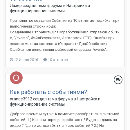
Лазер создал тема форума в
Настройка и
функционирование системы
При попытке создания События из 1С вылетает ошибка.. при
выполнении строки кода:
Соединение.ОтправитьДляОбработки(ФайлОтправкиСобыти
е, "/events", ФайлРезультата, ЗаголовокHTTP); Ошибка при
вызове метода контекста (ОтправитьДляОбработки):
Ошибка при выполнении файловой операции '/events'...
12 Июля 2016
10 ответов
Как работать с событиями?
orange3912 создал тема форума в
Настройка и
функционирование системы
Доброго времени суток! А помогите разобраться с системой
событий. 1.) Как они вприципе работают ? Будет надпись на
видео ? Где-то должен быть список событий ? 2.) Не