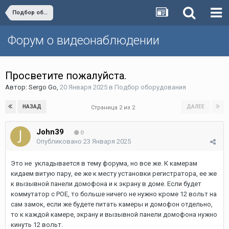
Подбор оборудования
Форум о видеонаблюдении
Просветите пожалуйста.
Автор:
Sergo Go
,
20 Января 2025
в
Подбор оборудования
НАЗАД
ДАЛЕЕ
Страница 2 из 2
John39
0
Опубликовано
23 Января 2025
Это не укладывается в тему форума, но все же. К камерам
кидаем витую пару, ее же к месту установки регистратора, ее же
к вызывной панели домофона и к экрану в доме. Если будет
коммутатор с РОЕ, то больше ничего не нужно кроме 12 вольт на
сам замок, если же будете питать камеры и домофон отдельно,
то к каждой камере, экрану и вызывной панели домофона нужно
кинуть 12 вольт.