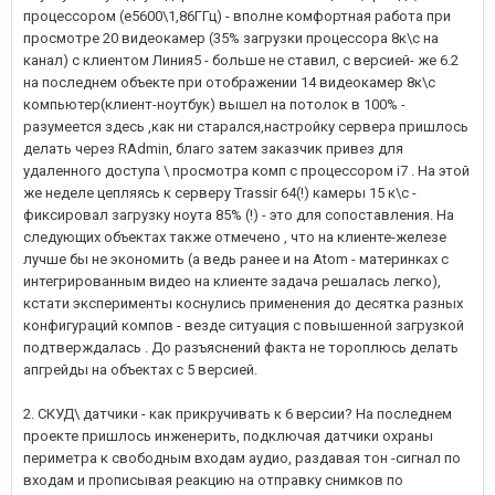
процессором (е5600\1,86ГГц) - вполне комфортная работа при
просмотре 20 видеокамер (35% загрузки процессора 8к\с на
канал) с клиентом Линия5 - больше не ставил, с версией- же 6.2
на последнем объекте при отображении 14 видеокамер 8к\с
компьютер(клиент-ноутбук) вышел на потолок в 100% -
разумеется здесь ,как ни старался,настройку сервера пришлось
делать через RAdmin, благо затем заказчик привез для
удаленного доступа \ просмотра комп с процессором i7 . На этой
же неделе цепляясь к серверу Trassir 64(!) камеры 15 к\с -
фиксировал загрузку ноута 85% (!) - это для сопоставления. На
следующих объектах также отмечено , что на клиенте-железе
лучше бы не экономить (а ведь ранее и на Atom - материнках с
интегрированным видео на клиенте задача решалась легко),
кстати эксперименты коснулись применения до десятка разных
конфигураций компов - везде ситуация с повышенной загрузкой
подтверждалась . До разъяснений факта не тороплюсь делать
апгрейды на объектах с 5 версией.
2. СКУД\ датчики - как прикручивать к 6 версии? На последнем
проекте пришлось инженерить, подключая датчики охраны
периметра к свободным входам аудио, раздавая тон -сигнал по
входам и прописывая реакцию на отправку снимков по