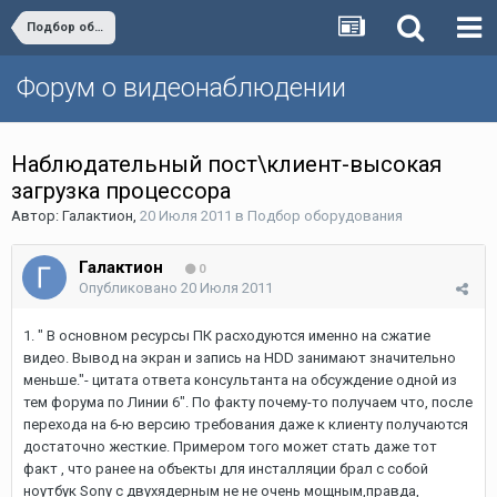
Подбор оборудования
Форум о видеонаблюдении
Наблюдательный пост\клиент-высокая
загрузка процессора
Автор:
Галактион
,
20 Июля 2011
в
Подбор оборудования
Галактион
0
Опубликовано
20 Июля 2011
1. " В основном ресурсы ПК расходуются именно на сжатие
видео. Вывод на экран и запись на HDD занимают значительно
меньше."- цитата ответа консультанта на обсуждение одной из
тем форума по Линии 6". По факту почему-то получаем что, после
перехода на 6-ю версию требования даже к клиенту получаются
достаточно жесткие. Примером того может стать даже тот
факт , что ранее на объекты для инсталляции брал с собой
ноутбук Sony с двухядерным не не очень мощным,правда,