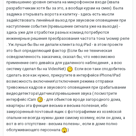
превышению уровня сигнала на микрофонном входе (хвала
разработчикам хотя бы за это, а вообще курам на смех). Была
задумка открывать ворота и калитку - здесь есть мысли
задействовать линейный выход при звуковом оповещении при
наступлении события (превышение сигнала уже на выходе) -
здесь уже для отработки разных команд потребуются
инженерные решения преобразования частота тона \номер реле
. Уж лучше бы Вы не делали клиента под iPad - в этом проекте
это был определяющий фактор (Если бы не техническая
осведомленность заказчика, сказал бы, что невозможно
применение сего девайса для удаленного наблюдения , а всю
систему сделал бы на VideoNet)
. Если все-таки сподобитесь
сделать все как нужно, прикрутите в интерфейсе iPhone/iPad
возможность включения\отключения режима отправки
тревожных кадров и звукового оповещения при срабатывании
видеодетектора\датчика\превышения звука ( посмотрите
интерфейс iCam
- для объектов вроде загородного дома,
квартиры эта функция весьма и весьма полезная, ибо
замусоренный почтовый ящик с фотографиями из хозяйской
спальни не всегда нужны даже самому хозяину, если он дома, а
вот в его отсутствие - весьма полезны , если в доме полно
обслуживающего персонала
)