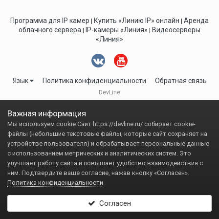
Программа для IP камер
Купить «Линию IP» онлайн
Аренда
|
|
облачного сервера
IP-камеры «Линия»
Видеосерверы
|
|
«Линия»
Язык
Политика конфиденциальности
Обратная связь
DevLine
Важная информация
Мы используем cookie Сайт https://devline.ru/ собирает cookie-
файлы (небольшие текстовые файлы, которые сайт сохраняет на
устройстве пользователя) и обрабатывает персональные данные
с использованием метрических и аналитических систем. Это
улучшает работу сайта и повышает удобство взаимодействия с
ним. Подтвердите ваше согласие, нажав кнопку «Согласен».
Политика конфиденциальности
Согласен