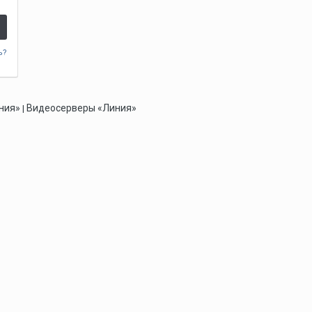
ь?
ния»
Видеосерверы «Линия»
|