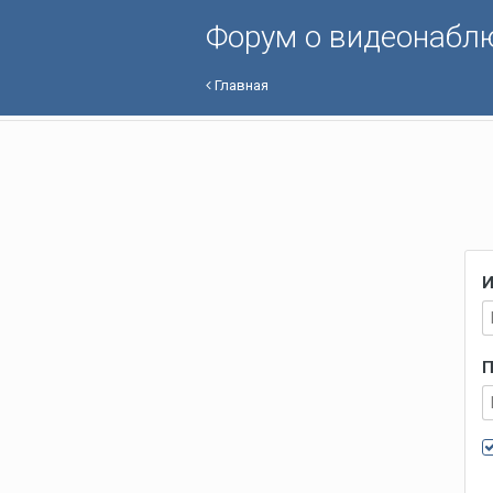
Форум о видеонабл
Главная
И
П