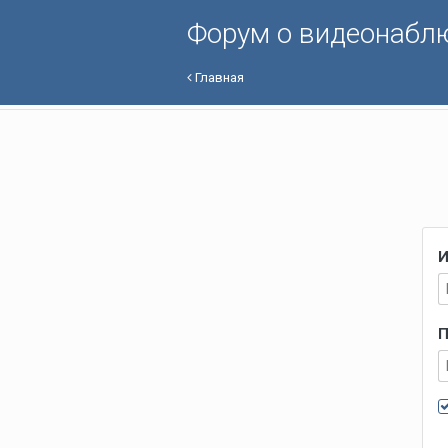
Форум о видеонабл
Главная
И
П