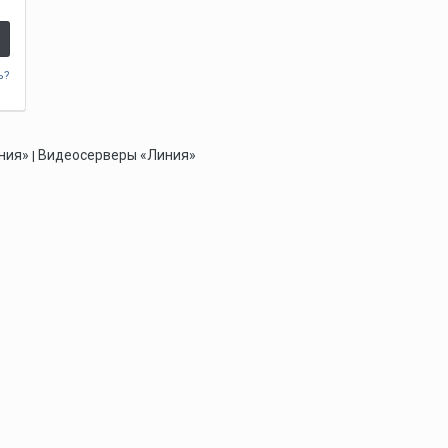
ь?
ния»
Видеосерверы «Линия»
|