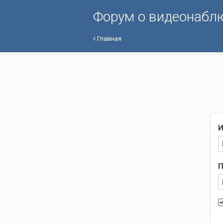
Форум о видеонабл
Главная
И
П