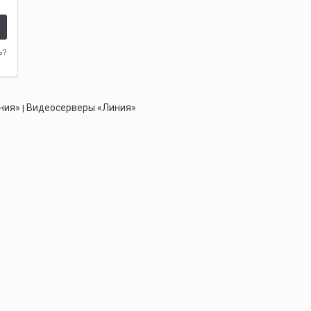
ь?
ния»
Видеосерверы «Линия»
|